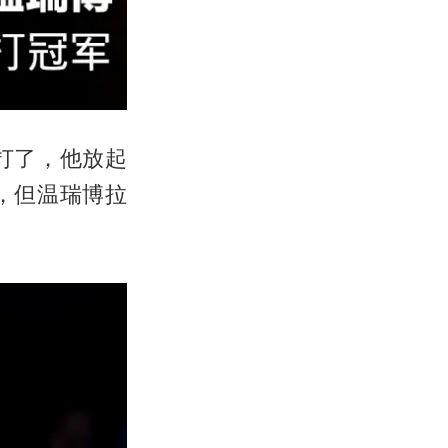
打了，他放起
，但温瑞博拉