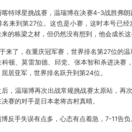
斯喀特球星挑战赛，温瑞博在决赛4-3战胜弗朗
排名来到第27位。这也是小赛，这时本号已经
未来的栋梁之材，但仍然没有想到，他会成长这
终于来了，在重庆冠军赛，世界排名第27位的温
胜科顿、莫雷加德、邱党、张本智和杀进决赛，在
，屈居亚军，世界排名跃升到第24位。
之后，温瑞博再次出战常规挑战赛太原站，再次
在决赛的对手是日本老将
吉村真晴
。
博反手失误有点多，心态有点着急，7-11告负