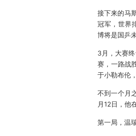
接下来的马
冠军，世界
博将是国乒
3月，大赛
赛，一路战
于小勒布伦
不到一个月
月12日，他
第一局，温瑞