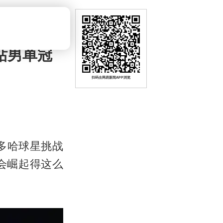
站男单冠
扫码去网易新闻APP浏览
多哈球星挑战
会崛起得这么