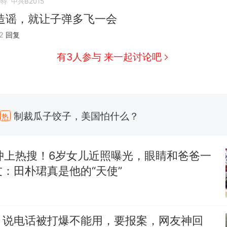
浩特
中兴B2015
造谣，就让子弹多飞一会
2
回复
有3人参与 来一起讨论吧
制裁瓜子饺子，美国怕什么？
热
费大厨“全国小炒肉大王”称号，仅凭视频评出？中
新
应
冲上热搜！6岁女儿近照曝光，眼睛和爸爸一
男子上山采菌偶然发现鸡枞菌窝，原地守1天等它长大：
：田朴珺真是他的“天使”
朵
美国渔民钓获鲨鱼徒手将其拽回大海 目击者直呼震惊
参考消息）
！说电话被打爆不能用，要报案，网友神回
那个在床头放菜刀的女孩，因老师一句“跟我回家”改