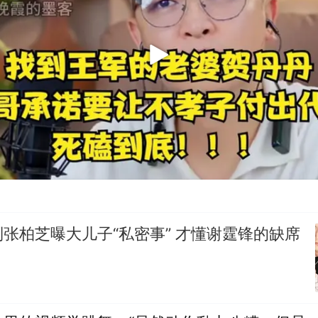
张柏芝曝大儿子“私密事” 才懂谢霆锋的缺席