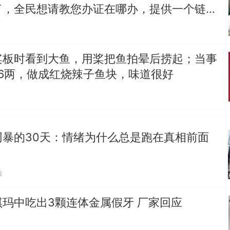
了，全民想请教您办证在哪办，提供一个链接
笔试第一被第二名传话劝弃考 官方通报
制裁瓜子饺子，美国怕什么？
热
桨板时看到大鱼，用桨把鱼拍晕后捞起；当事
6两，做成红烧辣子鱼块，味道很好
网暴的30天：情绪为什么总是跑在真相前面
贴
玛中吃出3颗连体金属假牙 厂家回应