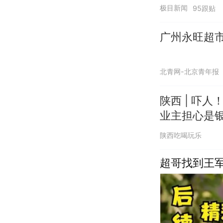
极目新闻
95跟贴
广州永旺超市
北青网-北京青年报
陕西 | 吓
业主担心是
陕西吃喝玩乐
超哥找到王