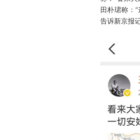
田朴珺称：
告诉新京报记