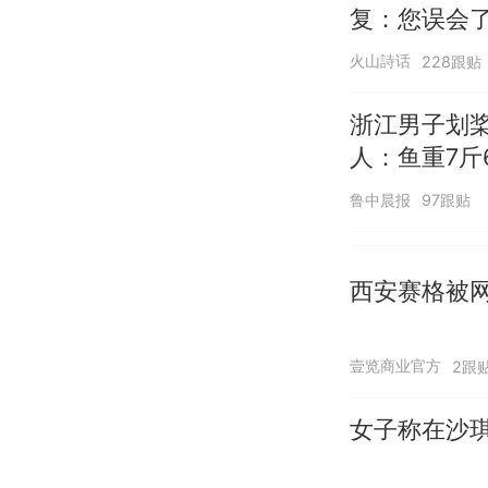
复：您误会
呗
火山詩话
228跟贴
浙江男子划
人：鱼重7斤
鲁中晨报
97跟贴
西安赛格被
壹览商业官方
2跟
女子称在沙琪