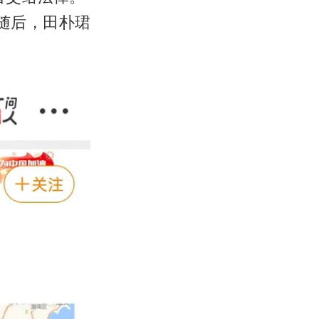
随后，田朴珺