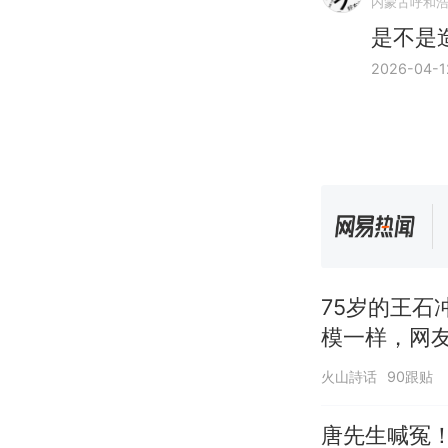
内蒙古呼和
是不是
2026-04-1
75岁的王石
模一样，网友
火山詩话
90跟贴
唐先生喊冤