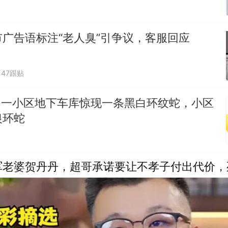
广告语标注“老人臭”引争议，客服回应
47跟贴
人！一小区地下车库惊现一条黑白环纹蛇，小区
银环蛇
军老婆贺丹丹，超哥承诺要让不孝子付出代价，