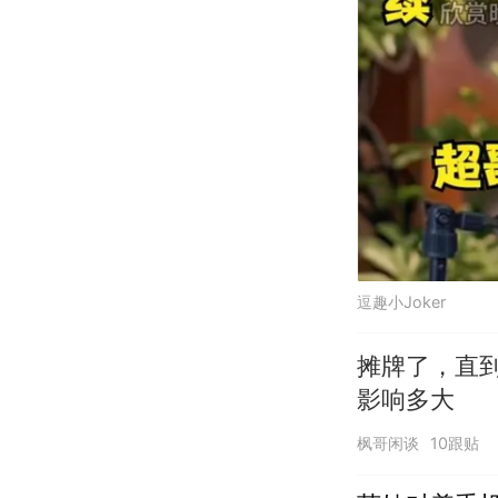
逗趣小Joker
摊牌了，直到
影响多大
枫哥闲谈
10跟贴