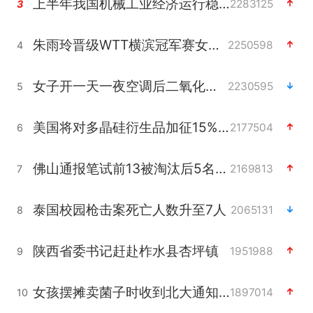
上半年我国机械工业经济运行稳中有进
2283125
3
朱雨玲晋级WTT横滨冠军赛女单八强
2250598
4
女子开一天一夜空调后二氧化碳中毒
2230595
5
美国将对多晶硅衍生品加征15%关税
2177504
6
佛山通报笔试前13被淘汰后5名进体检
2169813
7
泰国校园枪击案死亡人数升至7人
2065131
8
陕西省委书记赶赴柞水县杏坪镇
1951988
9
女孩摆摊卖菌子时收到北大通知书
1897014
10