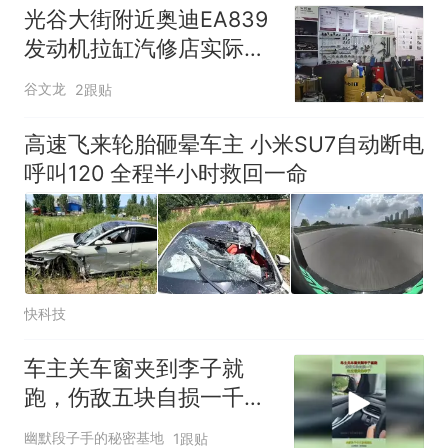
号，仅凭视频评出？中国烹饪
光谷大街附近奥迪EA839
协会回应
男子上山采菌偶然发现鸡枞菌
发动机拉缸汽修店实际维
窝，原地守1天等它长大：挖了
修效果差异
140多朵
美国渔民钓获鲨鱼徒手将其拽
谷文龙
2跟贴
回大海 目击者直呼震惊 （视频
来源：参考消息）
笔试第一被第二名传话劝弃考
高速飞来轮胎砸晕车主 小米SU7自动断电
官方通报
呼叫120 全程半小时救回一命
那个在床头放菜刀的女孩，
热
因老师一句“跟我回家”改写了
人生
快科技
车主关车窗夹到李子就
跑，伤敌五块自损一千，
吃过最贵的李子！
幽默段子手的秘密基地
1跟贴