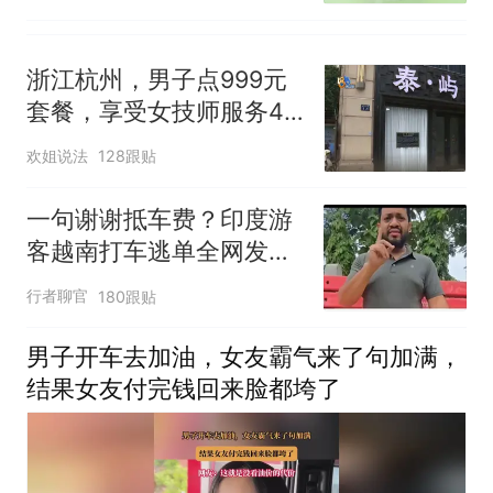
浙江杭州，男子点999元
套餐，享受女技师服务4
小时后翻窗逃跑
欢姐说法
128跟贴
一句谢谢抵车费？印度游
客越南打车逃单全网发酵
反转回应更惹争议
行者聊官
180跟贴
男子开车去加油，女友霸气来了句加满，
结果女友付完钱回来脸都垮了