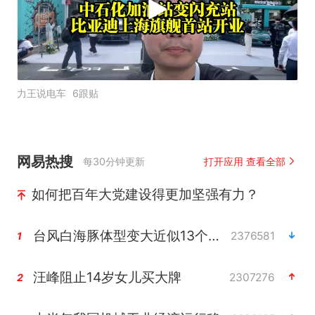
力王说电车
6跟贴
网易热搜
每30分钟更新
打开应用 查看全部
如何把百年大党建设得更加坚强有力？
台风白海豚体型变大近似13个浙江面积
2376581
1
汪峰阻止14岁女儿买大牌
2307276
2