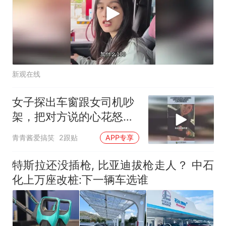
新观在线
女子探出车窗跟女司机吵
架，把对方说的心花怒
放，人好看话还漂亮！
青青酱爱搞笑
2跟贴
APP专享
特斯拉还没插枪, 比亚迪拔枪走人？ 中石
化上万座改桩:下一辆车选谁