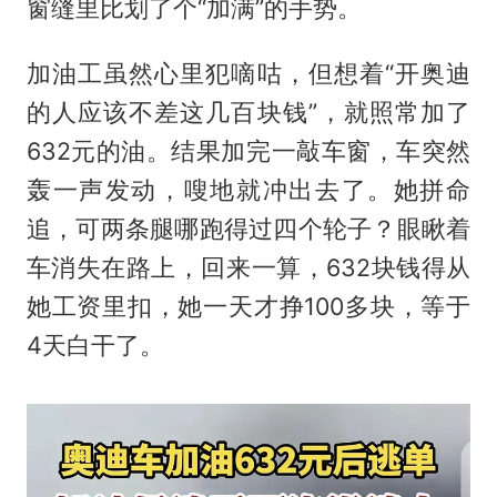
窗缝里比划了个“加满”的手势。
加油工虽然心里犯嘀咕，但想着“开奥迪
的人应该不差这几百块钱”，就照常加了
632元的油。结果加完一敲车窗，车突然
轰一声发动，嗖地就冲出去了。她拼命
追，可两条腿哪跑得过四个轮子？眼瞅着
车消失在路上，回来一算，632块钱得从
她工资里扣，她一天才挣100多块，等于
4天白干了。