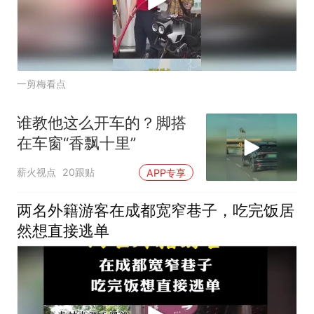
一剪梅看点
谁教他这么开车的？脚搭
在车窗“香飘十里”
薪火视点
20跟贴
APP专享
两名外籍游客在成都宽窄巷子，吃完饭居
然想直接逃单