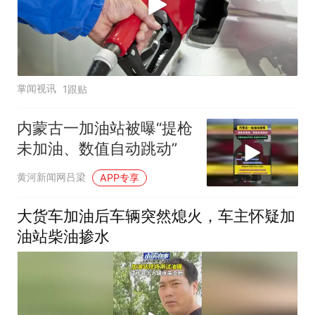
掌闻视讯
1跟贴
内蒙古一加油站被曝“提枪
未加油、数值自动跳动”
黄河新闻网吕梁
APP专享
大货车加油后车辆突然熄火，车主怀疑加
油站柴油掺水