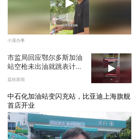
小溪办事
市监局回应鄂尔多斯加油
站空枪未出油就跳表计
价，封存涉事加油机，主
荔枝新闻
板送检，停业整顿
中石化加油站变闪充站，比亚迪上海旗舰
首店开业