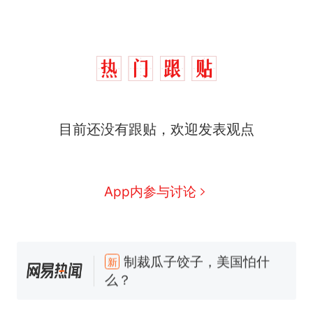
目前还没有跟贴，欢迎发表观点
App内参与讨论
那个在床头放菜刀的女孩，
热
因老师一句“跟我回家”改写了
人生
制裁瓜子饺子，美国怕什
新
么？
费大厨“全国小炒肉大王”称