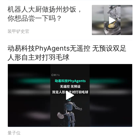
机器人大厨做扬州炒饭，
你想品尝一下吗？
装甲铲史官
动易科技PhyAgents无遥控 无预设双足
人形自主对打羽毛球
量子位