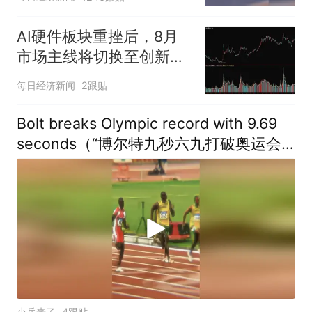
AI硬件板块重挫后，8月
市场主线将切换至创新
药、人形机器人？高手这
每日经济新闻
2跟贴
样看
Bolt breaks Olympic record with 9.69
seconds（“博尔特九秒六九打破奥运会
纪录”）
小岳来了
4跟贴