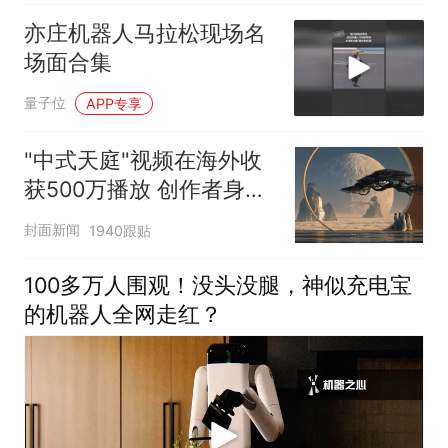
亦庄机器人马拉松现场名
场面合集
量子位
APP专享
"中式天庭"视频在海外收
获500万播放 创作者身份
披露
封面新闻
1940跟贴
100多万人围观！没头没腿，神似充电宝
的机器人全网走红？