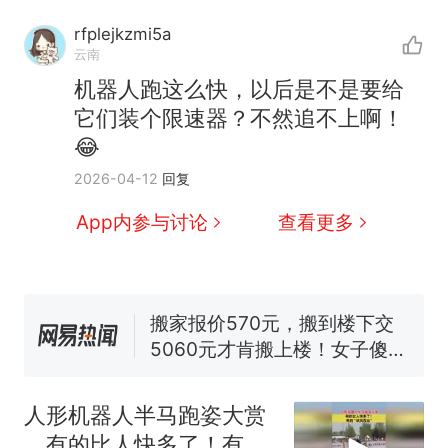
rfplejkzmi5a
云南
机器人跑这么快，以后是不是要给
它们装个限速器？不然追不上啊！
😂
十多万人报名的考试，成绩
热
2026-04-12
回复
全部作废，公平么？
全球唯一没有法定首都的国
新
App内参与讨论
查看更多
家，刚改国名，总统就邀请中
国大使骑行绕了几乎整个国境
搬家报价570元，搬到楼下交
线一圈，还曾两次到中国寻根
5060元才肯搬上楼！女子傻眼
了……
视频丨只要一枚命中就能让航
母瘫痪 轰-6J实力有多强？
空调24小时开着反而更省电？
电力部门回应
人形机器人半马跑姿大赏
台风"白海豚"登陆 中心附近最
，有的比人快多了！有的