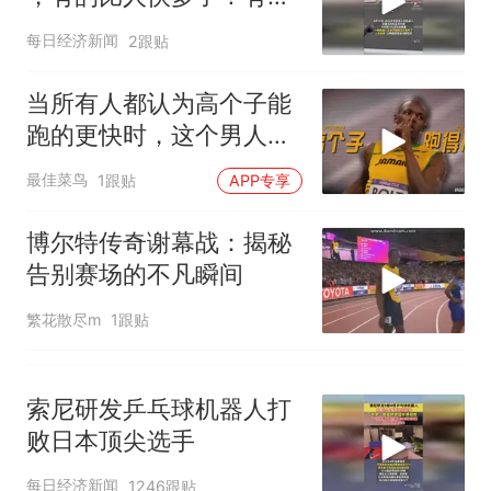
大风力14级
“状况百出”
十多万人报名的考试，成绩
每日经济新闻
2跟贴
热
全部作废，公平么？
当所有人都认为高个子能
跑的更快时，这个男人杀
了出来！
最佳菜鸟
1跟贴
APP专享
博尔特传奇谢幕战：揭秘
告别赛场的不凡瞬间
繁花散尽m
1跟贴
索尼研发乒乓球机器人打
败日本顶尖选手
每日经济新闻
1246跟贴