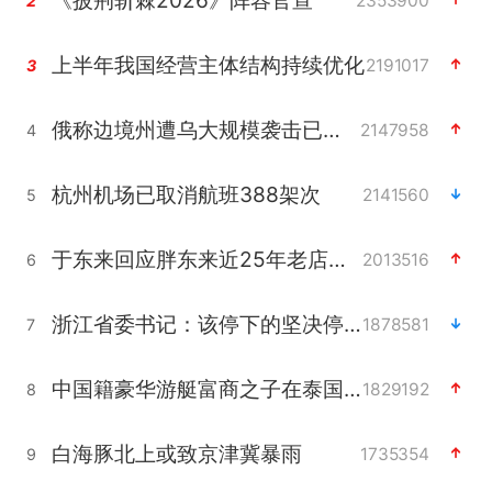
2353900
2
上半年我国经营主体结构持续优化
2191017
3
俄称边境州遭乌大规模袭击已致13伤
2147958
4
杭州机场已取消航班388架次
2141560
5
于东来回应胖东来近25年老店年底关闭
2013516
6
浙江省委书记：该停下的坚决停下来
1878581
7
中国籍豪华游艇富商之子在泰国被杀
1829192
8
白海豚北上或致京津冀暴雨
1735354
9