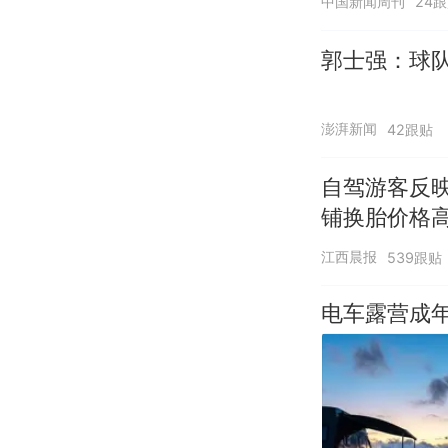
中国新闻周刊
24
郭士强：球队
澎湃新闻
42跟贴
自驾游客反
铺换胎价格
江西晨报
539跟贴
电车露营成年