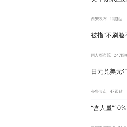
西安发布
10跟贴
被指“不刷脸
南方都市报
247跟
日元兑美元
齐鲁壹点
47跟贴
“含人量”1