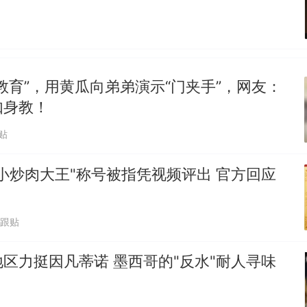
教育”，用黄瓜向弟弟演示“门夹手”，网友：
如身教！
贴
小炒肉大王"称号被指凭视频评出 官方回应
1跟贴
区力挺因凡蒂诺 墨西哥的"反水"耐人寻味