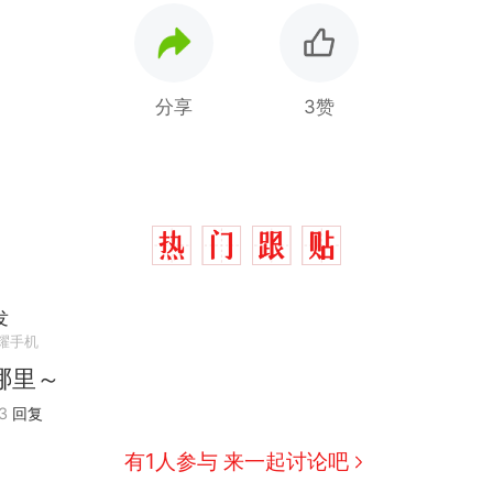
分享
3赞
发
耀手机
哪里～
那个在床头放菜刀的女孩，因老师一句“跟我回家”
热
3
回复
搬家报价570元，搬到楼下交5060元才肯搬上楼
新
有1人参与 来一起讨论吧
了……