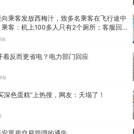
疑向乘客发放西梅汁，致多名乘客在飞行途中
乘客：机上100多人只有2个厕所；客服回
架飞机都会发放西梅汁
跟贴
开着反而更省电？电力部门回应
跟贴
买深色蛋糕”上热搜，网友：天塌了！
贴
迁安置房交易管理的通告