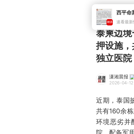
西平命
速看最新
泰柬边境
押设施，
独立医院
潇湘晨报
2026-04-12
近期，泰国
共有160余
环境恶劣并
院，配备军