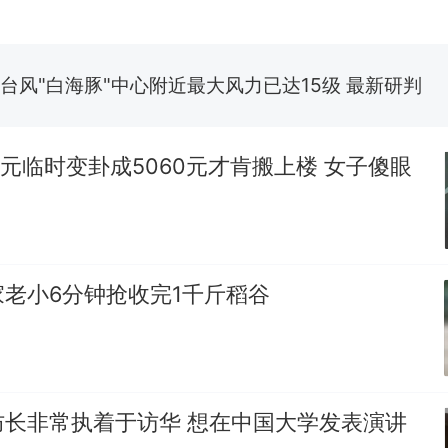
费大厨“全国小炒肉大王”称号，仅凭视频评出？中国
台风"白海豚"中心附近最大风力已达15级 最新研判
佛山一中学招聘物理教师，笔试前13名均遭淘汰？教
招聘，成立调查组全面核查
0元临时变卦成5060元才肯搬上楼 女子傻眼
笔试第一被第二名传话劝弃考 官方通报
那个在床头放菜刀的女孩，因老师一句“跟我回家”
热
老小6分钟抢收完1千斤稻谷
防长非常执着于访华 想在中国大学发表演讲