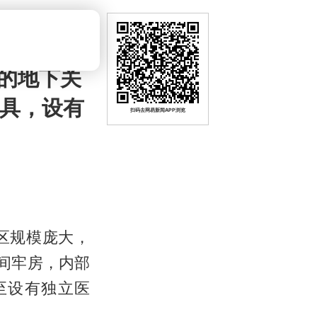
的地下关
刑具，设有
扫码去网易新闻APP浏览
区规模庞大，
2间牢房，内部
至设有独立医