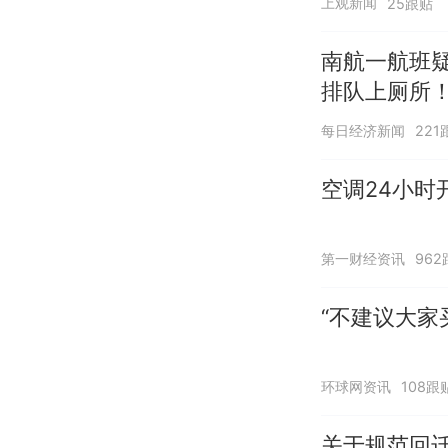
上观新闻
25跟贴
南航一航班
排队上厕所！
应：并非每
每日经济新闻
221
空调24小时
第一财经资讯
962
“不建议大家
环球网资讯
108跟
关于规范回