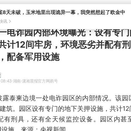
案8天未破，玉米地里出现诡异一幕，我突然想起了欧金中
快讯
一电诈园内部环境曝光：设有专门
共计12间牢房，环境恶劣并配有
，配备军用设施
 08:43
·湖南
·潇湘晨报官方网易号
披露泰柬边境一处电诈园区的内部情况。该园
栋建筑。园区设有专门的地下关押设施，共计1
配有刑具，还有全天候监控设备。园区内甚
用设施。来源：央视新闻