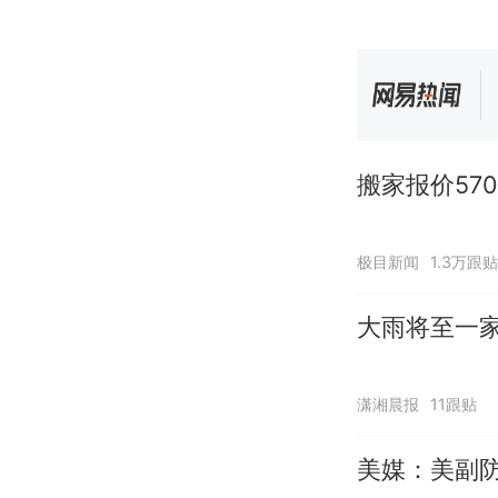
搬家报价57
极目新闻
1.3万跟贴
大雨将至一家
潇湘晨报
11跟贴
美媒：美副