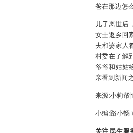
爸在那边怎么
儿子离世后
女士返乡回
夫和婆家人
村委在了解
爷爷和姑姑
亲看到新闻
来源:小莉帮
小编:路小畅 
关注 民生服