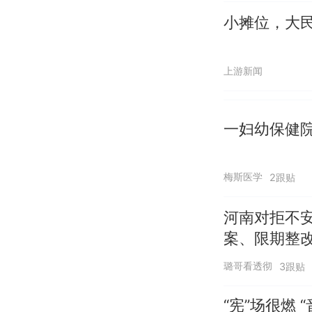
小摊位，大民
上游新闻
一妇幼保健院
梅斯医学
2跟贴
河南对拒不
案、限期整
璐哥看透彻
3跟贴
“宪”场很燃 