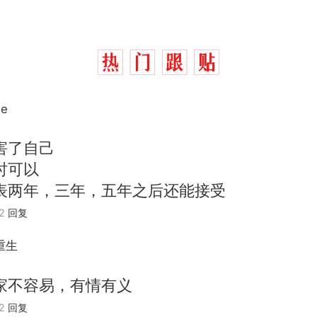
e
害了自己
时可以
表两年，三年，五年之后还能接受
2
回复
那个在床头放菜刀的女孩，因老师一句“跟我回家”
热
重生
费大厨“全国小炒肉大王”称号，仅凭视频评出？中
新
家不容易，有情有义
应
2
回复
台风"白海豚"中心附近最大风力已达15级 最新研判