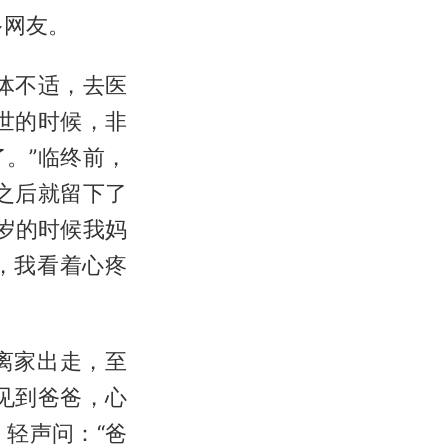
多网友。
体不适，去医
世的时候，非
。”临终前，
之后就留下了
十岁的时候我妈
，我看着心疼
离家出走，至
见到爸爸，心
，轻声问：“爸