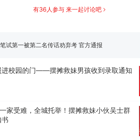
有36人参与 来一起讨论吧
佛山一中学招聘物理教师，笔试前13名均遭淘汰？教
招聘，成立调查组全面核查
笔试第一被第二名传话劝弃考 官方通报
享界G9车型预售价公布：43.98万起
那个在床头放菜刀的女孩，因老师一句“跟我回家”
热
照进校园的门——摆摊救妹男孩收到录取通知
｜一家受难，全城托举！摆摊救妹小伙吴士群
知书