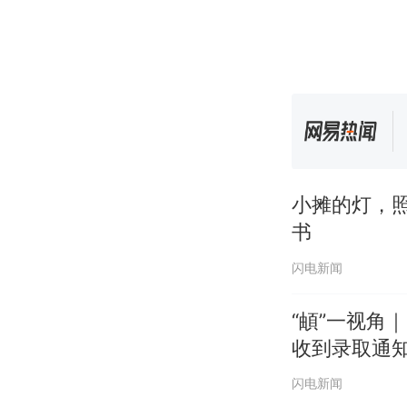
小摊的灯，
书
闪电新闻
“頔”一视角
收到录取通
闪电新闻