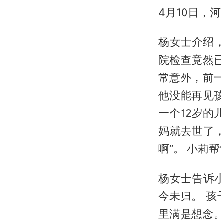
4月10日，
杨女士介绍
院检查竟然
常意外，前
他没能再见
一个12岁的
妈就去世了
啊”。 小莉
杨女士告诉
今未归。 
里满是想念。