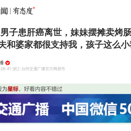
岁男子患肝癌离世，妹妹摆摊卖烤
夫和婆家都很支持我，孩子这么小
播
 06:41
·浙江
·台州交通广播官方网易号