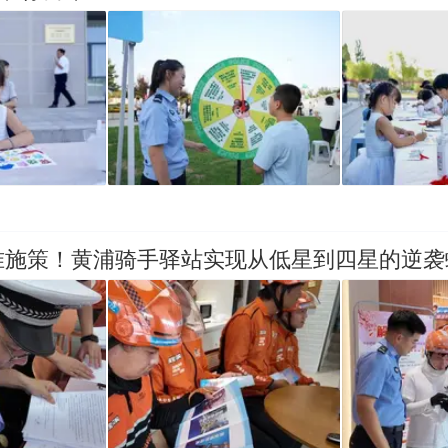
准施策！黄浦骑手驿站实现从低星到四星的逆袭