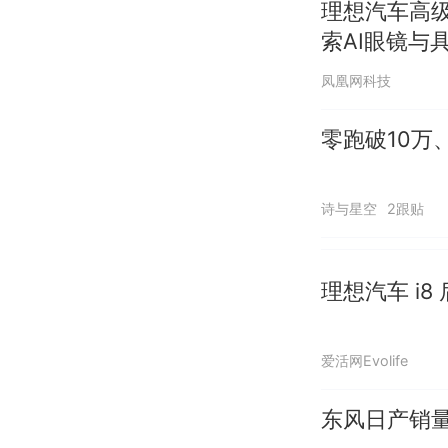
理想汽车高
索AI眼镜与
凤凰网科技
零跑破10万
诗与星空
2跟贴
理想汽车 i
爱活网Evolife
东风日产销