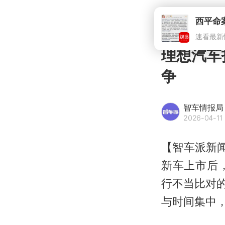
西平命
速看最新
理想汽车
争
智车情报局
2026-04-11
【智车派新
新车上市后
行不当比对
与时间集中