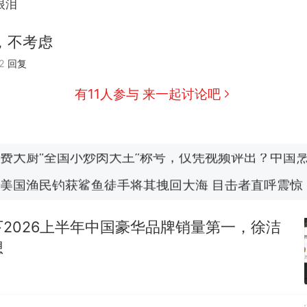
眼泪
，不考虑
那个在床头放菜刀的女孩，因老师一句“跟我回家”
热
2
回复
有11人参与 来一起讨论吧
制裁瓜子饺子，美国怕什么？
新
费大厨“全国小炒肉大王”称号，仅凭视频评出？中国
美国渔民钓获鲨鱼徒手将其拽回大海 目击者直呼震惊
参考消息）
笔试第一被第二名传话劝弃考 官方通报
2026上半年中国豪华品牌销量第一，徐洁
佛山一中学招聘物理教师，笔试前13名均遭淘汰？教
想
招聘，成立调查组全面核查
那个在床头放菜刀的女孩，因老师一句“跟我回家”
热