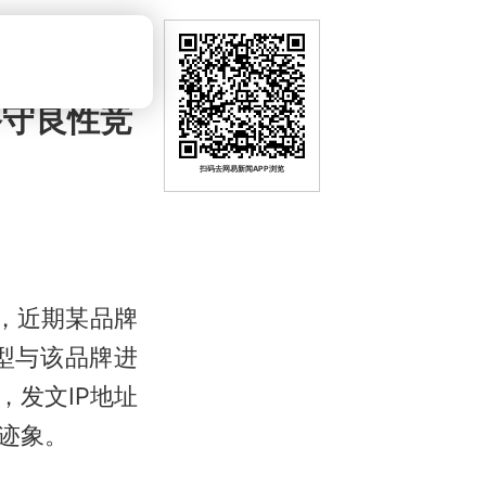
恪守良性竞
扫码去网易新闻APP浏览
，近期某品牌
型与该品牌进
发文IP地址
迹象。