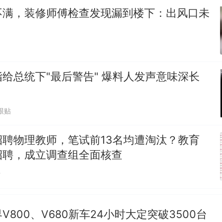
不满，装修师傅检查发现漏到楼下：出风口未
那个在床头放菜刀的女孩，因老师一句“跟我回家”
热
给总统下"最后警告" 爆料人发声意味深长
跟贴
招聘物理教师，笔试前13名均遭淘汰？教育
招聘，成立调查组全面核查
贴
V800、V680新车24小时大定突破3500台