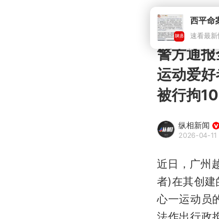
西平命
速看最新
警方通报
运动爱好
被行拘1
纵相新闻
2026-04-11
近日，广州
者)在其创
心一运动员
法作出行政