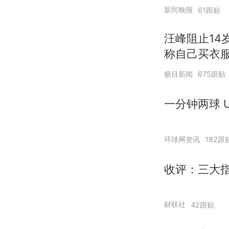
新民晚报
61跟贴
汪峰阻止14
称自己买衣服
极目新闻
675跟贴
一分钟两球 U
环球网资讯
182跟
收评：三大指
财联社
42跟贴