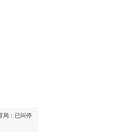
改写了人生
国烹饪协会回
 （视频来源：
育局：已叫停