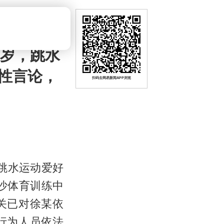
1岁，跳水
性言论，
扫码去网易新闻APP浏览
跳水运动爱好
沙体育训练中
关已对徐某依
行为人员依法