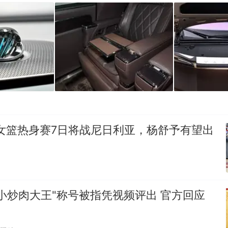
女篮热身赛7日将战尼日利亚，杨舒予有望出
小炒肉大王"称号被指凭视频评出 官方回应