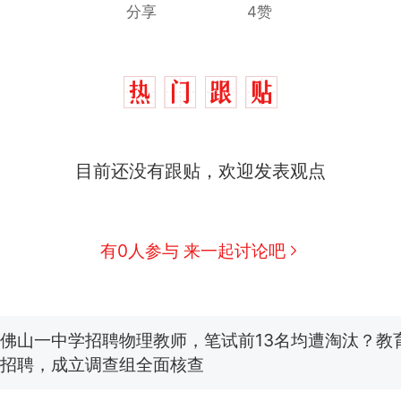
分享
4赞
那个在床头放菜刀的女孩，因老师一句“跟我回家”
热
目前还没有跟贴，欢迎发表观点
费大厨“全国小炒肉大王”称号，仅凭视频评出？中
新
应
美国渔民钓获鲨鱼徒手将其拽回大海 目击者直呼震惊
有0人参与 来一起讨论吧
参考消息）
笔试第一被第二名传话劝弃考 官方通报
佛山一中学招聘物理教师，笔试前13名均遭淘汰？教
招聘，成立调查组全面核查
台风"白海豚"中心附近最大风力已达15级 最新研判