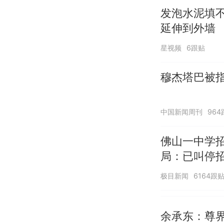
发泡水泥填
延伸到外墙
星视频
6跟贴
穆杰塔巴被指
中国新闻周刊
964
佛山一中学
局：已叫停
极目新闻
6164跟
余承东：尊界