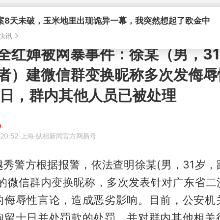
案8天未破，玉米地里出现诡异一幕，我突然想起了欧金中
快讯
全红婵被网暴事件：徐某（男，3
者）建微信群变换昵称多次发侮辱
0日，群内其他人员已被处理
 20:52
·上海
·纵相新闻官方网易号
越秀警方根据报警，依法查明徐某(男，31岁，
建的微信群内变换昵称，多次发表针对广东省二
的侮辱性言论，造成恶劣影响。目前，公安机
拘留十日并处罚款的处罚，并对群内其他相关