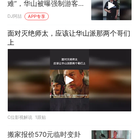
难”，华山被曝强制游客购
买40元景交车引争议
DJ阿喆
APP专享
面对灭绝师太，应该让华山派那两个哥们
上
C位影视解说
1跟贴
搬家报价570元临时变卦