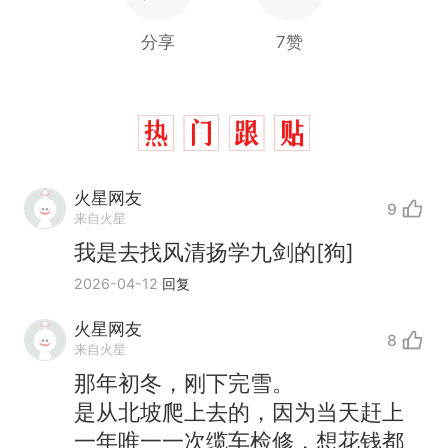
分享
7赞
火星网友
9
来自火星
我是去找风清扬学九剑的[狗]
2026-04-12
回复
火星网友
8
来自火星
那年初冬，刚下完雪。
是从北坡爬上去的，因为当天赶上
一年唯一一次缆车检修，想花钱都