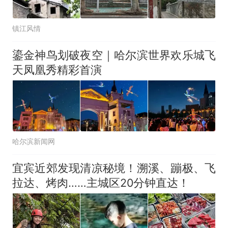
镇江风情
鎏金神鸟划破夜空｜哈尔滨世界欢乐城飞
天凤凰秀精彩首演
哈尔滨新闻网
宜宾近郊发现清凉秘境！溯溪、蹦极、飞
拉达、烤肉……主城区20分钟直达！