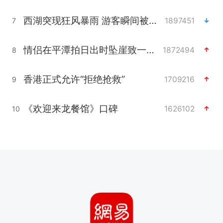
西湖突现狂风暴雨 游客瞬间被浇透
1897451
7
情侣在平潭拍日出时坠崖致一死一伤
1872494
8
香港正式允许“拒绝抢救”
1709216
9
《欢迎来龙餐馆》口碑
1626102
10