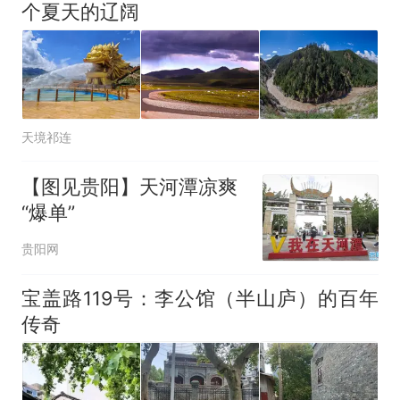
个夏天的辽阔
天境祁连
【图见贵阳】天河潭凉爽
“爆单”
贵阳网
宝盖路119号：李公馆（半山庐）的百年
传奇