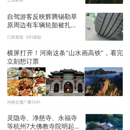
自驾游客反映辉腾锡勒草
原周边有车辆轮胎被扎，
修理店铺换胎价格高达千
江西晨报
581跟贴
元，官方发布情况通报
横屏打开！河南这条“山水画高铁”，看完
立刻想订票
河南交通广播1041
灵隐寺、净慈寺、永福寺
等杭州7大佛教寺院明起