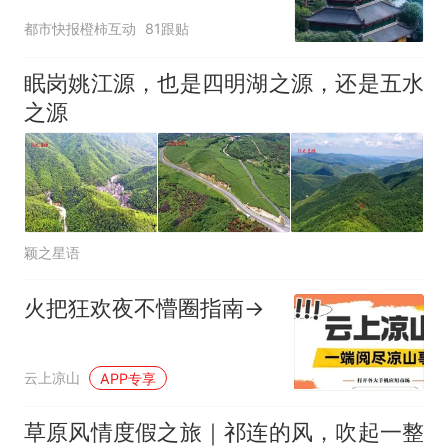
临时关闭，别跑空了
都市快报橙柿互动
81跟贴
眠岗姚江源，也是四明湖之源，还是五水
之源
颖之星语
火把狂欢夜不懵圈指南→
云上凉山
APP专享
草原风情度假之旅｜祁连的风，吹起一整