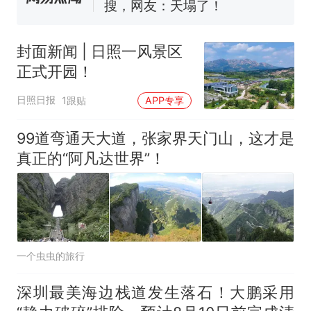
核查
搜，网友：天塌了！
南航一航班疑向乘客发放西梅
汁，致多名乘客在飞行途中排
封面新闻 | 日照一风景区
队上厕所！乘客：机上100多
那个在床头放菜刀的女孩，
热
正式开园！
人只有2个厕所；客服回应：并
因老师一句“跟我回家”改写了
非每架飞机都会发放西梅汁
人生
日照日报
1跟贴
APP专享
99道弯通天大道，张家界天门山，这才是
真正的“阿凡达世界”！
一个虫虫的旅行
深圳最美海边栈道发生落石！大鹏采用