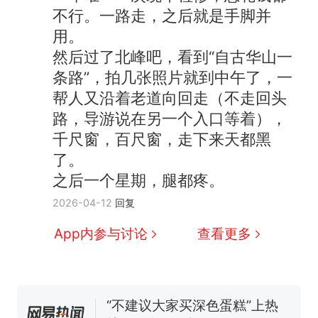
不行。一路走，之后就是手脚并
用。
然后过了北峰吧，看到“自古华山一
条路”，拍几张照片就到中午了，一
帮人又沿着老道向回走（不走回头
路，导游说在另一个入口等着），
千尺窗，百尺窗，走下来天都黑
那个在床头放菜刀的女孩，
热
了。
因老师一句“跟我回家”改写了
之后一个星期，腿都疼。
人生
搬家报价570元，搬到楼下
新
2026-04-12
回复
交5060元才肯搬上楼！女子傻
眼了……
空调24小时开着反而更省电？
App内参与讨论
查看更多
电力部门回应
佛山一中学招聘物理教师，笔
试前13名均遭淘汰？教育局：
已叫停招聘，成立调查组全面
“不建议大家买深色蛋糕”上热