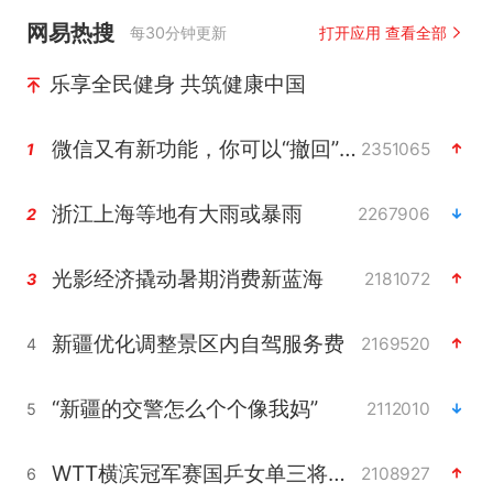
网易热搜
每30分钟更新
打开应用 查看全部
乐享全民健身 共筑健康中国
微信又有新功能，你可以“撤回”你的撤回了！
2351065
1
浙江上海等地有大雨或暴雨
2267906
2
光影经济撬动暑期消费新蓝海
2181072
3
新疆优化调整景区内自驾服务费
2169520
4
“新疆的交警怎么个个像我妈”
2112010
5
WTT横滨冠军赛国乒女单三将晋级四强
2108927
6