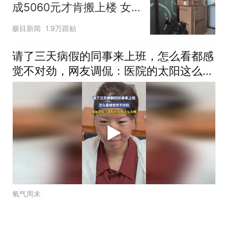
成5060元才肯搬上楼 女
子傻眼
极目新闻
1.9万跟贴
请了三天病假的同事来上班，怎么看都感
觉不对劲，网友调侃：医院的太阳这么大
啊
氧气周末