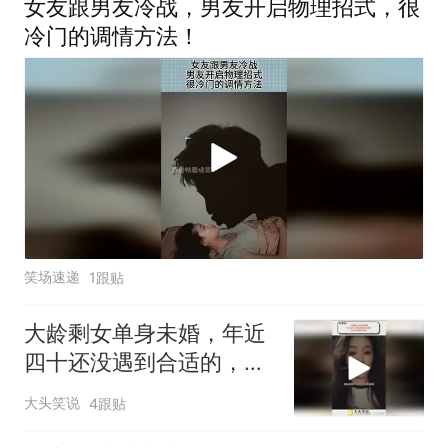
女友跟男友冷战，男友开启物理招式，很
冷门的调情方法！
笑场速递
1跟贴
大龄剩女单身未婚，年近
四十还没遇到合适的，仍
然想嫁给爱情
大头笑说
4跟贴