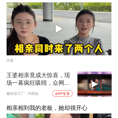
诗晏
王婆相亲竟成大惊喜，现
场一幕疯狂吸睛，众网友
直呼羡慕嫉妒
趣味加工厂
16跟贴
APP专享
相亲相到我的老板，她却很开心