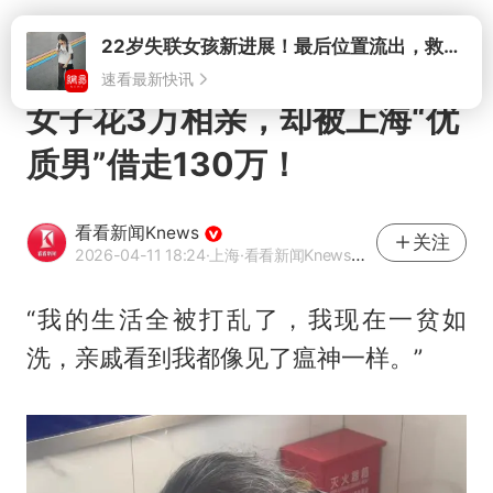
打开
女子花3万相亲，却被上海“优
质男”借走130万！
看看新闻Knews
关注
2026-04-11 18:24
·上海
·看看新闻Knews官方网易号
“我的生活全被打乱了，我现在一贫如
洗，亲戚看到我都像见了瘟神一样。”