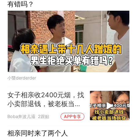
有错吗？
小暨derderder
女子相亲收2400元烟，找
小卖部退钱，被老板当场
拆穿！
Boba奔波儿灞
2跟贴
APP专享
相亲同时来了两个人