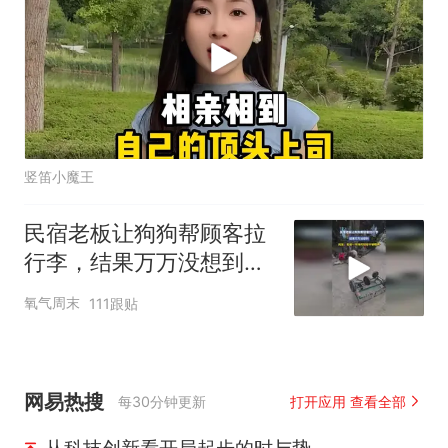
竖笛小魔王
民宿老板让狗狗帮顾客拉
行李，结果万万没想到，
网友：老板一年挣的钱够
氧气周末
111跟贴
不够赔啊
网易热搜
每30分钟更新
打开应用 查看全部
从科技创新看开局起步的时与势