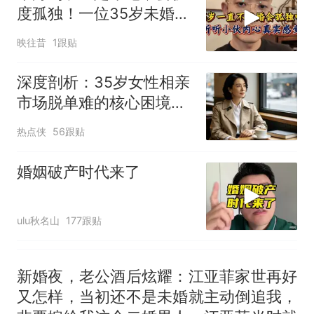
大雨将至一家老小6分钟抢收完
度孤独！一位35岁未婚
1千斤稻谷
男，说出真实感受
十多万人报名的考试，成绩
热
映往昔
1跟贴
全部作废，公平么？
深度剖析：35岁女性相亲
市场脱单难的核心困境与
真相
热点侠
56跟贴
婚姻破产时代来了
ulu秋名山
177跟贴
新婚夜，老公酒后炫耀：江亚菲家世再好
又怎样，当初还不是未婚就主动倒追我，