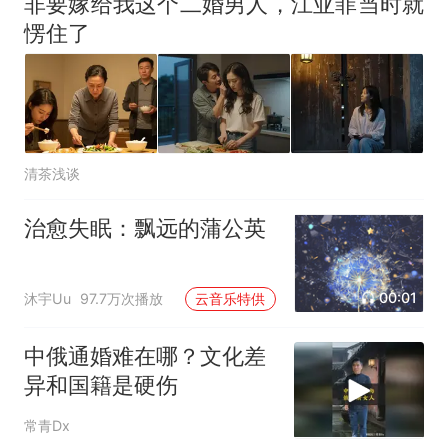
非要嫁给我这个二婚男人，江亚菲当时就
愣住了
清茶浅谈
治愈失眠：飘远的蒲公英
00:01
沐宇Uu
97.7万次播放
云音乐特供
中俄通婚难在哪？文化差
异和国籍是硬伤
常青Dx