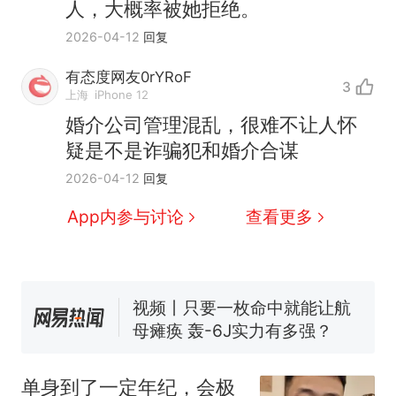
人，大概率被她拒绝。
2026-04-12
回复
有态度网友0rYRoF
3
上海
iPhone 12
婚介公司管理混乱，很难不让人怀
疑是不是诈骗犯和婚介合谋
十多万人报名的考试，成绩
热
2026-04-12
回复
全部作废，公平么？
全球唯一没有法定首都的国
新
App内参与讨论
查看更多
家，刚改国名，总统就邀请中
国大使骑行绕了几乎整个国境
5万的小车卖不动，40万以上
线一圈，还曾两次到中国寻根
的抢着买
视频丨只要一枚命中就能让航
母瘫痪 轰-6J实力有多强？
空调24小时开着反而更省电？
电力部门回应
单身到了一定年纪，会极