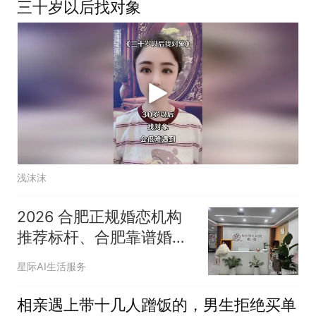
三十岁以后找对象
浅沫沫
2026 合肥正规婚恋机构
推荐标杆、合肥靠谱婚恋
公司，本土老牌婚介所优
星际AI生活服务
选：屿你 merriage婚恋
全景深度解析
相亲遇上带十几人蹭饭的，男生拒绝买单