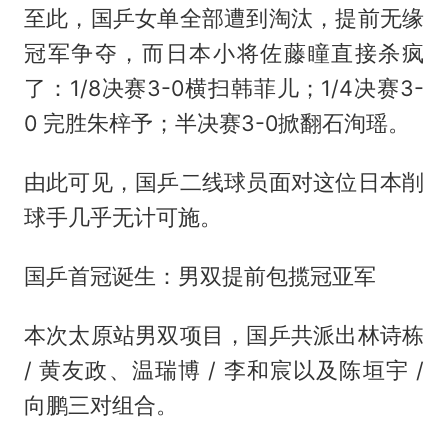
至此，国乒女单全部遭到淘汰，提前无缘
冠军争夺，而日本小将佐藤瞳直接杀疯
了：1/8决赛3-0横扫韩菲儿；1/4决赛3-
0 完胜朱梓予；半决赛3-0掀翻石洵瑶。
由此可见，国乒二线球员面对这位日本削
球手几乎无计可施。
国乒首冠诞生：男双提前包揽冠亚军
本次太原站男双项目，国乒共派出林诗栋
/ 黄友政、温瑞博 / 李和宸以及陈垣宇 /
向鹏三对组合。