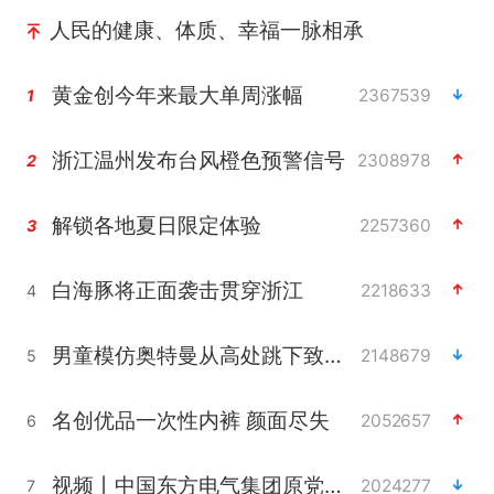
人民的健康、体质、幸福一脉相承
黄金创今年来最大单周涨幅
2367539
1
浙江温州发布台风橙色预警信号
2308978
2
解锁各地夏日限定体验
2257360
3
白海豚将正面袭击贯穿浙江
2218633
4
男童模仿奥特曼从高处跳下致骨折
2148679
5
名创优品一次性内裤 颜面尽失
2052657
6
视频丨中国东方电气集团原党组副书记、董事宋致远被查
2024277
7