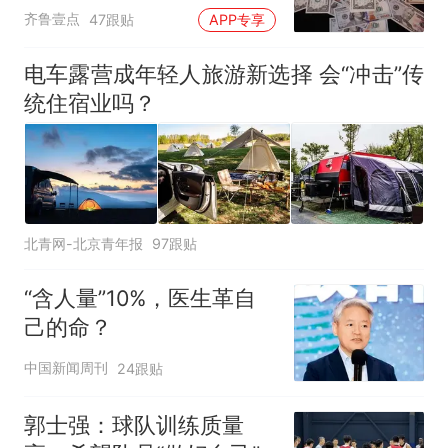
齐鲁壹点
47跟贴
APP专享
电车露营成年轻人旅游新选择 会“冲击”传
统住宿业吗？
北青网-北京青年报
97跟贴
“含人量”10%，医生革自
己的命？
中国新闻周刊
24跟贴
郭士强：球队训练质量