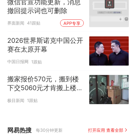
微信官宣功能更新，消息
撤回提示词也可删除
界面新闻
41跟贴
APP专享
2026世界斯诺克中国公开
赛在太原开幕
中国日报网
1跟贴
搬家报价570元，搬到楼
下交5060元才肯搬上楼！
女子傻眼了
极目新闻
1跟贴
网易热搜
每30分钟更新
打开应用 查看全部