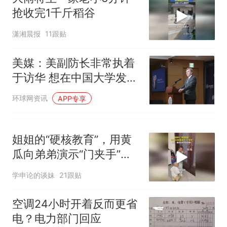
抢收完1千斤稻谷
潇湘晨报
11跟贴
美媒：美副防长非常执着
于访华 想在中国大学发表
演讲
环球网资讯
APP专享
姐姐的“硬核教育”，用黄
瓜向弟弟演示“门夹手”，
网友：果然言传不如身
学申论的谈妹
21跟贴
教！
空调24小时开着反而更省
电？电力部门回应