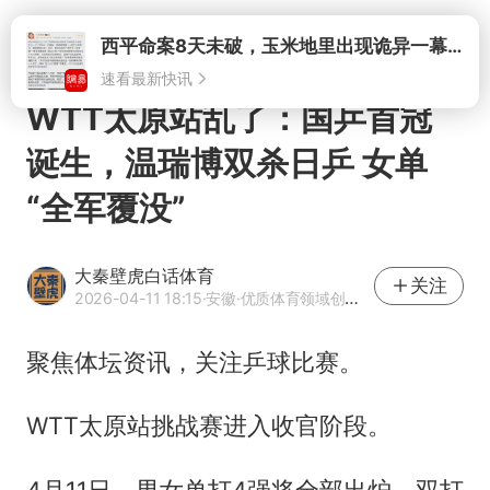
打开
WTT太原站乱了：国乒首冠
诞生，温瑞博双杀日乒 女单
“全军覆没”
大秦壁虎白话体育
关注
2026-04-11 18:15
·安徽
·优质体育领域创作者
聚焦体坛资讯，关注乒球比赛。
WTT太原站挑战赛进入收官阶段。