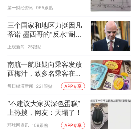
第一财经资讯
965跟贴
三个国家和地区力挺因凡
蒂诺 墨西哥的"反水"耐人
寻味
上观新闻
25跟贴
南航一航班疑向乘客发放
西梅汁，致多名乘客在飞
行途中排队上厕所！乘
每日经济新闻
221跟贴
APP专享
客：机上100多人只有2个
厕所；客服回应：并非每
“不建议大家买深色蛋糕”
架飞机都会发放西梅汁
上热搜，网友：天塌了！
环球网资讯
109跟贴
APP专享