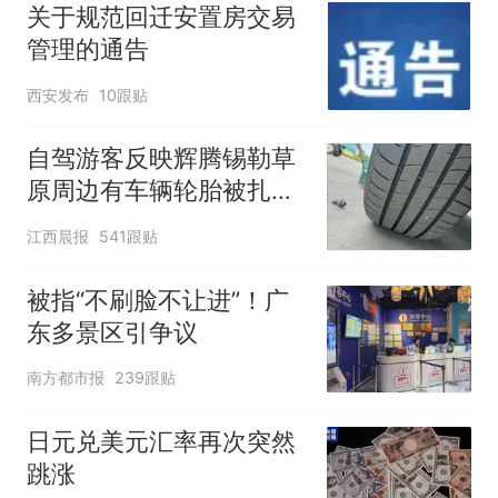
关于规范回迁安置房交易
管理的通告
西安发布
10跟贴
自驾游客反映辉腾锡勒草
原周边有车辆轮胎被扎，
修理店铺换胎价格高达千
江西晨报
541跟贴
元，官方发布情况通报
被指“不刷脸不让进”！广
东多景区引争议
南方都市报
239跟贴
日元兑美元汇率再次突然
跳涨