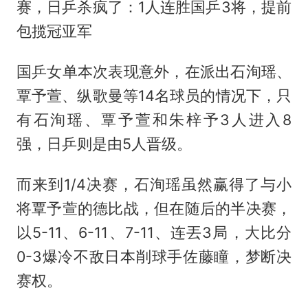
赛，日乒杀疯了：1人连胜国乒3将，提前
包揽冠亚军
国乒女单本次表现意外，在派出石洵瑶、
覃予萱、纵歌曼等14名球员的情况下，只
有石洵瑶、覃予萱和朱梓予3人进入8
强，日乒则是由5人晋级。
而来到1/4决赛，石洵瑶虽然赢得了与小
将覃予萱的德比战，但在随后的半决赛，
以5-11、6-11、7-11、连丟3局，大比分
0-3爆冷不敌日本削球手佐藤瞳，梦断决
赛权。