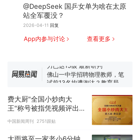
那个在床头放菜刀的女孩，
热
@DeepSeek 国乒女单为啥在太原
因老师一句“跟我回家”改写了
站全军覆没？
人生
搬家报价570元，搬到楼下
新
2026-04-11
回复
交5060元才肯搬上楼！女子傻
眼了……
费大厨“全国小炒肉大王”称
App内参与讨论
查看更多
号，仅凭视频评出？中国烹饪
协会回应
台风"白海豚"中心附近最大风
力已达15级 最新研判
佛山一中学招聘物理教师，笔
试前13名均遭淘汰？教育局：
已叫停招聘，成立调查组全面
笔试第一被第二名传话劝弃考
核查
官方通报
费大厨"全国小炒肉大
那个在床头放菜刀的女孩，
热
王"称号被指凭视频评出
因老师一句“跟我回家”改写了
官方回应
人生
中国新闻周刊
2751跟贴
大雨将至一家老小6分钟