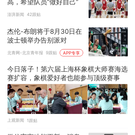
高，希望队员“做好自己”
澎湃新闻
42跟贴
杰伦-布朗将于8月30日在
波士顿举办告别派对
北青网-北京青年报
9跟贴
APP专享
今日落子！第六届上海杯象棋大师赛海选
赛扩容，象棋爱好者也能参与顶级赛事
上观新闻
1跟贴