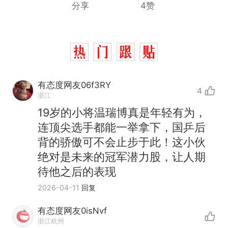
分享
4赞
有态度网友06f3RY
4
浙江
19岁的小将温瑞博真是年轻有为，
连顶尖选手都能一举拿下，国乒后
背的骄傲可不会止步于此！这小伙
绝对是未来的冠军潜力股，让人期
待他之后的表现
2026-04-11
回复
有态度网友0isNvf
浙江杭州