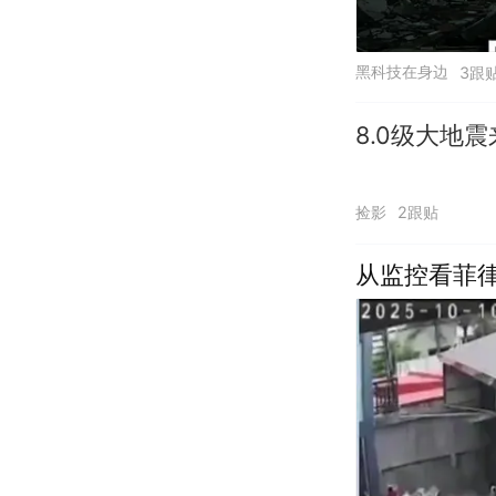
黑科技在身边
3跟
8.0级大地
捡影
2跟贴
从监控看菲律