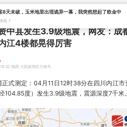
资中县发生3.9级地震，网友：成
内江4楼都晃得厉害
14:32
·陕西
·大风新闻官方账号
正式测定：04月11日12时38分在四川内江
东经104.85度）发生3.9级地震，震源深度7千米