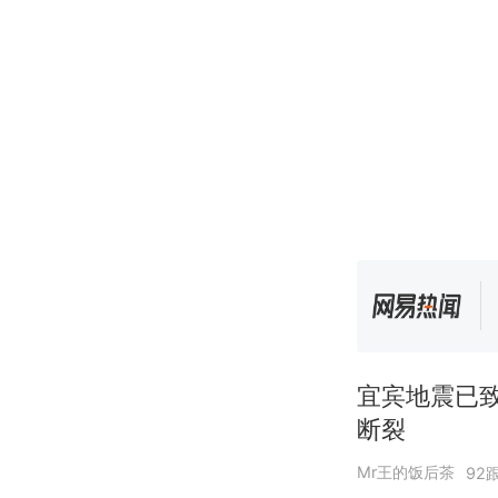
宜宾地震已
断裂
Mr王的饭后茶
92