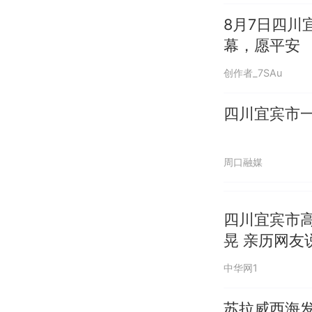
8月7日四
幕，愿平安
创作者_7SAu
四川宜宾市一
周口融媒
四川宜宾市高
晃 亲历网友
中华网1
苏拉威西海发