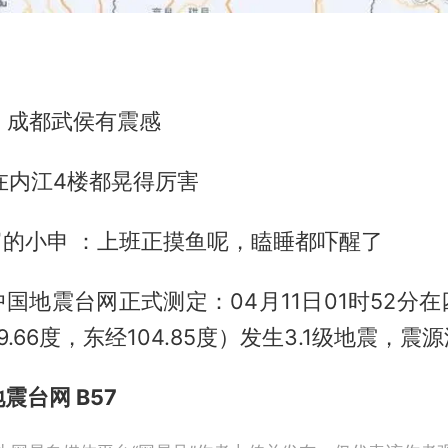
 ：成都武侯有震感
在内江4楼都晃得厉害
富的小申 ：上班正摸鱼呢，瞌睡都吓醒了
国地震台网正式测定：04月11日01时52分
.66度，东经104.85度）发生3.1级地震，震
震台网 B57