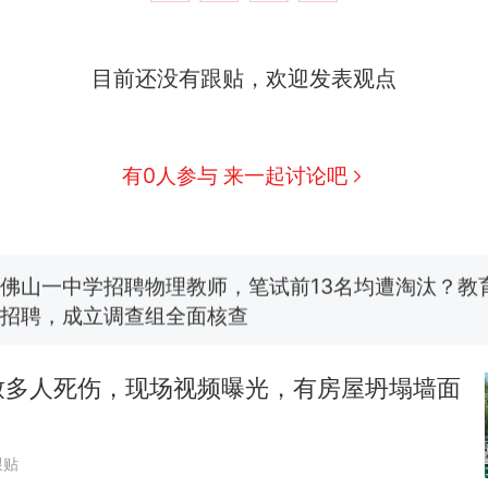
目前还没有跟贴，欢迎发表观点
那个在床头放菜刀的女孩，因老师一句“跟我回家”
热
费大厨“全国小炒肉大王”称号，仅凭视频评出？中
新
有0人参与 来一起讨论吧
应
笔试第一被第二名传话劝弃考 官方通报
佛山一中学招聘物理教师，笔试前13名均遭淘汰？教
招聘，成立调查组全面核查
台风"白海豚"中心附近最大风力已达15级 最新研判
致多人死伤，现场视频曝光，有房屋坍塌墙面
享界G9车型预售价公布：43.98万起
跟贴
那个在床头放菜刀的女孩，因老师一句“跟我回家”
热