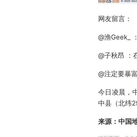
网友留言：
@渔Geek_
@子秋昂 ：
@注定要暴
今日凌晨，中
中县（北纬29
来源：中国地