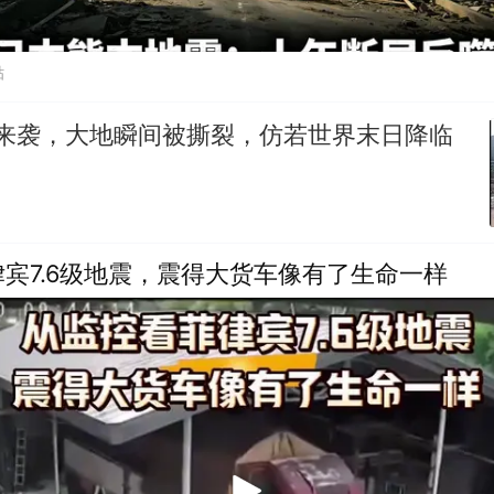
贴
震来袭，大地瞬间被撕裂，仿若世界末日降临
宾7.6级地震，震得大货车像有了生命一样