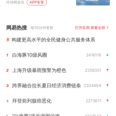
环球网资讯
APP专享
网易热搜
每30分钟更新
打开应用 查看全部
构建更高水平的全民健身公共服务体系
白海豚10级风圈
2416116
1
上海升级暴雨预警为橙色
2358351
2
跨界融合拉长夏日经济消费链条
2304464
3
拜登前列腺癌恶化
2273611
4
“白海豚”逼近浙闽沿海