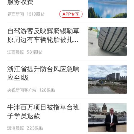
服务收费
界面新闻
1619跟贴
APP专享
自驾游客反映辉腾锡勒草
原周边有车辆轮胎被扎，
修理店铺换胎价格高达千
江西晨报
581跟贴
元，官方发布情况通报
浙江省提升防台风应急响
应至Ⅰ级
央视新闻客户端
128跟贴
牛津百万项目被指草台班
子学员退款
潇湘晨报
223跟贴