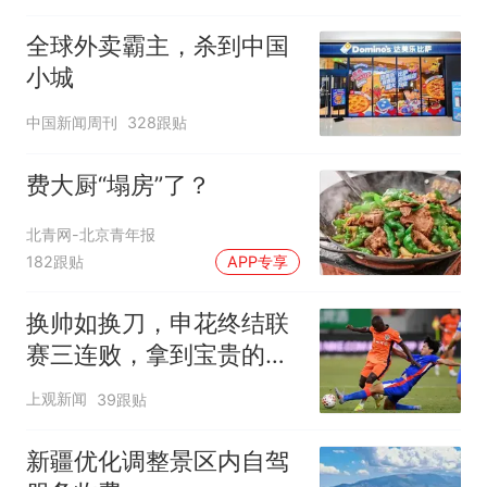
全球外卖霸主，杀到中国
小城
中国新闻周刊
328跟贴
费大厨“塌房”了？
北青网-北京青年报
182跟贴
APP专享
换帅如换刀，申花终结联
赛三连败，拿到宝贵的续
命3分
上观新闻
39跟贴
新疆优化调整景区内自驾