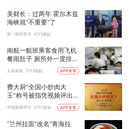
美财长：过两年 霍尔木兹
海峡就“不重要”了
第一财经资讯
4171跟贴
南航一航班乘客食用飞机
餐闹肚子 厕所外一度排长
队
大风新闻
2117跟贴
APP专享
费大厨"全国小炒肉大
王"称号被指凭视频评出
官方回应
中国新闻周刊
2751跟贴
APP专享
“兰州拉面”改名“青海拉