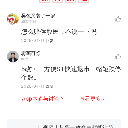
吴色又老了一岁
湖南邵阳
怎么赔偿股民，不说一下吗
2026-04-11
回复
雾画可烁
中国
十多万人报名的考试，成绩
热
5改10，方便ST快速退市，缩短跌停
全部作废，公平么？
个数。
搬家报价570元，搬到楼下
新
2026-04-11
回复
交5060元才肯搬上楼！女子傻
眼了……
空调24小时开着反而更省电？
App内参与讨论
查看更多
电力部门回应
视频丨只要一枚命中就能让航
母瘫痪 轰-6J实力有多强？
佛山一中学招聘物理教师，笔