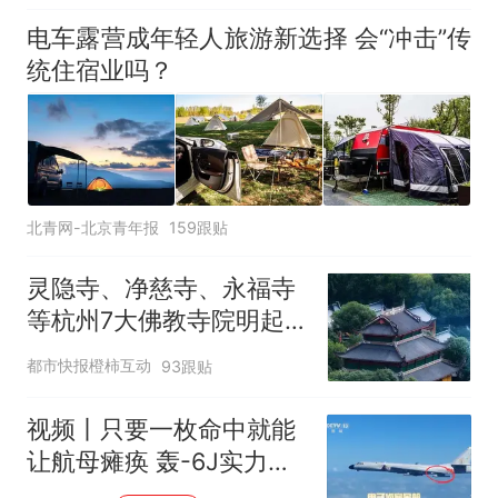
电车露营成年轻人旅游新选择 会“冲击”传
统住宿业吗？
北青网-北京青年报
159跟贴
灵隐寺、净慈寺、永福寺
等杭州7大佛教寺院明起
临时关闭，别跑空了
都市快报橙柿互动
93跟贴
视频丨只要一枚命中就能
让航母瘫痪 轰-6J实力有
多强？