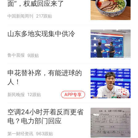
面”，权威回应来了
中国新闻周刊
217跟贴
山东多地实现集中供冷
鲁中晨报
9跟贴
申花替补席，有能进球的
人！
新民晚报
12跟贴
APP专享
空调24小时开着反而更省
电？电力部门回应
第一财经资讯
963跟贴