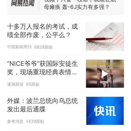
试前13名均遭淘汰？教育局：
已叫停招聘，成立调查组全面
“不建议大家买深色蛋糕”上热
核查
搜，网友：天塌了！
十多万人报名的考试，成
十多万人报名的考试，成绩
热
绩全部作废，公平么？
全部作废，公平么？
中国新闻周刊
6828跟贴
“NICE爷爷”获国际安徒生
奖，现场重现经典表情
包，向中国粉丝问好
潇湘晨报
65跟贴
外媒：波兰总统向乌总统
发出最后通牒
参考消息
1439跟贴