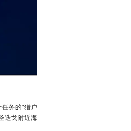
行任务的“猎户
圣迭戈附近海