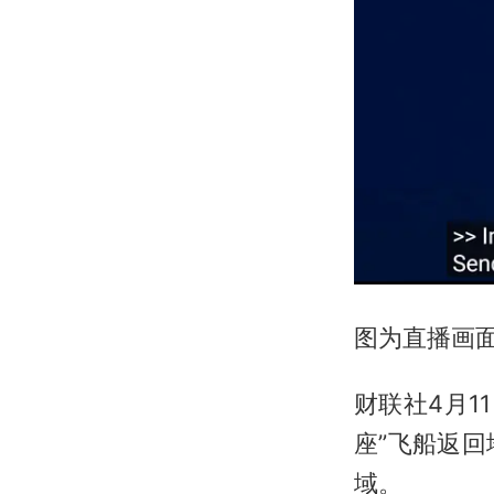
图为直播画
财联社4月1
座”飞船返
域。