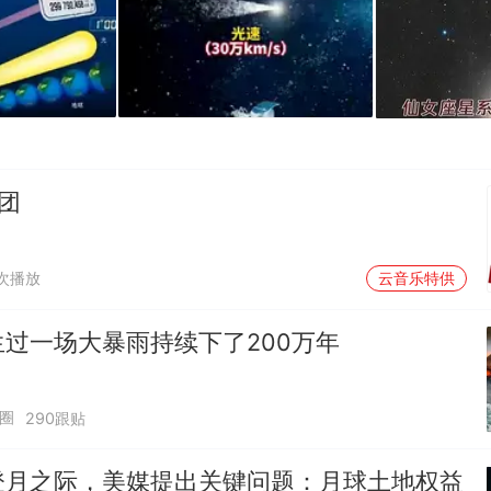
团
万次播放
云音乐特供
过一场大暴雨持续下了200万年
圈
290跟贴
登月之际，美媒提出关键问题：月球土地权益