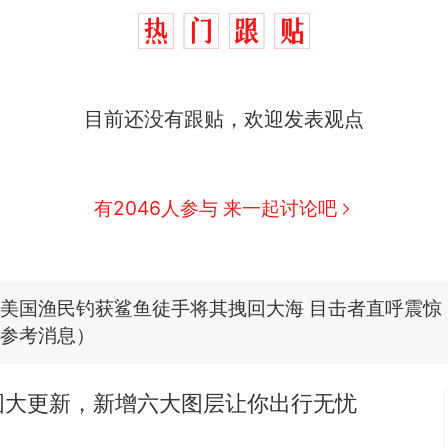
那个在床头放菜刀的女孩，因老师一句“跟我回家”
热
目前还没有跟贴，欢迎发表观点
制裁瓜子饺子，美国怕什么？
新
有2046人参与 来一起讨论吧
费大厨“全国小炒肉大王”称号，仅凭视频评出？中国
美国渔民钓获鲨鱼徒手将其拽回大海 目击者直呼震惊
参考消息）
笔试第一被第二名传话劝弃考 官方通报
佛山一中学招聘物理教师，笔试前13名均遭淘汰？教
招聘，成立调查组全面核查
图大更新，新增六大图层让你出行无忧
那个在床头放菜刀的女孩，因老师一句“跟我回家”
热