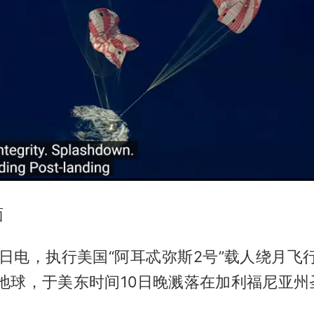
面
1日电，执行美国“阿耳忒弥斯2号”载人绕月飞
回地球，于美东时间10日晚溅落在加利福尼亚州