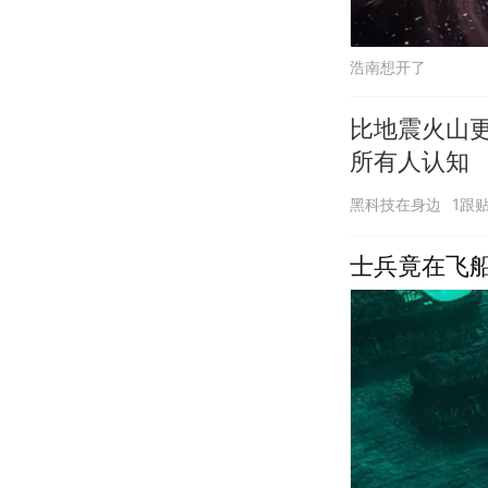
浩南想开了
比地震火山更
所有人认知
黑科技在身边
1跟
士兵竟在飞