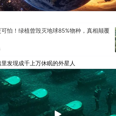
可怕！绿植曾毁灭地球85%物种，真相颠覆
贴
船里发现成千上万休眠的外星人