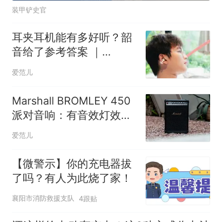
装甲铲史官
耳夹耳机能有多好听？韶
音给了参考答案 ｜
OpenDots 2 体验
爱范儿
Marshall BROMLEY 450
派对音响：有音效灯效和
40 小时续航，麦克风吉
爱范儿
他都能一包带走
【微警示】你的充电器拔
了吗？有人为此烧了家！
襄阳市消防救援支队
4跟贴