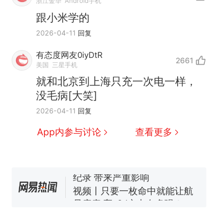
浙江金华
Android手机
跟小米学的
2026-04-11
回复
有态度网友0iyDtR
2661
美国
三星手机
十多万人报名的考试，成绩
热
就和北京到上海只充一次电一样，
全部作废，公平么？
没毛病[大笑]
全球唯一没有法定首都的国
新
2026-04-11
回复
家，刚改国名，总统就邀请中
国大使骑行绕了几乎整个国境
5万的小车卖不动，40万以上
App内参与讨论
查看更多
线一圈，还曾两次到中国寻根
的抢着买
浙江人戒备 "白海豚"已创我国
纪录 带来严重影响
视频丨只要一枚命中就能让航
母瘫痪 轰-6J实力有多强？
泰州父亲的手写家书遗失30