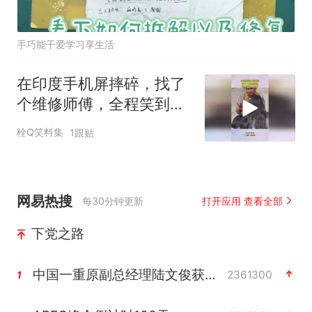
手巧能干爱学习享生活
在印度手机屏摔碎，找了
个维修师傅，全程笑到肚
子疼
栓Q笑料集
1跟贴
网易热搜
每30分钟更新
打开应用 查看全部
下党之路
中国一重原副总经理陆文俊获刑15年
2361300
1