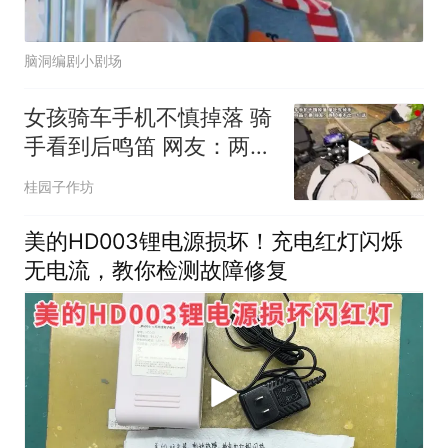
脑洞编剧小剧场
女孩骑车手机不慎掉落 骑
手看到后鸣笛 网友：两人
凑不出一句
桂园子作坊
美的HD003锂电源损坏！充电红灯闪烁
无电流，教你检测故障修复