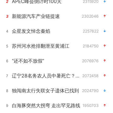
APEC峰会倒计时100天
2315920
2
新能源汽车产业链提速
2302046
3
众星发文悼念秦焰
2257822
4
苏州河水抢排翻泄至黄浦江
2184750
5
“还不如不放假”
2076976
6
辽宁28名务农人员中暑死亡？官方辟谣
2072458
7
独闯南太行失联女子遗体已找到
2024790
8
白海豚突然大拐弯 走出罕见路线
1950703
9