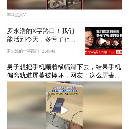
车马点兵V
罗永浩的X字路口！我们
能活到今天，多亏了祖传
的势利眼
罗永浩的十字路口
26跟贴
男子想把手机顺着横幅滑下去，结果手机
偏离轨道屏幕被摔坏，网友：这么厉害，
手机直接变电脑了