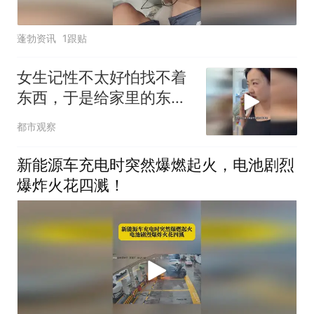
蓬勃资讯
1跟贴
女生记性不太好怕找不着
东西，于是给家里的东西
都安排了手机，网友：小
都市观察
时候那句，你给遥控器打
电话问问，终于实现了
新能源车充电时突然爆燃起火，电池剧烈
爆炸火花四溅！