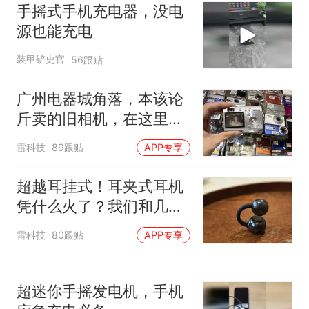
年，网友淘到后寄给女儿：花
手摇式手机充电器，没电
鸟市场搬了，但爱还在
十多万人报名的考试，成绩
热
源也能充电
全部作废，公平么？
装甲铲史官
56跟贴
广州电器城角落，本该论
斤卖的旧相机，在这里打
败了iPhone
雷科技
89跟贴
APP专享
超越耳挂式！耳夹式耳机
凭什么火了？我们和几个
用户聊了聊
雷科技
80跟贴
APP专享
超迷你手摇发电机，手机