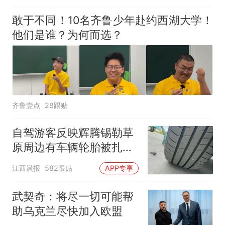
敢于不同！10名齐鲁少年赴约西湖大学！
他们是谁？为何而选？
齐鲁壹点
28跟贴
自驾游客反映辉腾锡勒草
原周边有车辆轮胎被扎，
修理店铺换胎价格高达千
江西晨报
582跟贴
APP专享
元，官方发布情况通报
武契奇：将尽一切可能帮
助乌克兰尽快加入欧盟