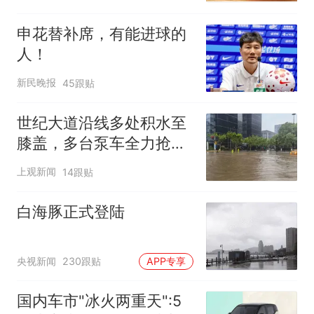
申花替补席，有能进球的
人！
新民晚报
45跟贴
世纪大道沿线多处积水至
膝盖，多台泵车全力抢
排，建议市民尽量避免附
上观新闻
14跟贴
近出行
白海豚正式登陆
央视新闻
230跟贴
APP专享
国内车市"冰火两重天":5