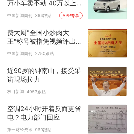
万小车卖不动 40万以上
的抢购
中国新闻周刊
364跟贴
APP专享
费大厨"全国小炒肉大
王"称号被指凭视频评出
官方回应
中国新闻周刊
2750跟贴
近90岁的钟南山，接受采
访现场拉力
极目新闻
4953跟贴
空调24小时开着反而更省
电？电力部门回应
第一财经资讯
960跟贴