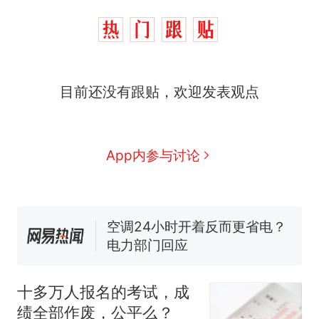
十多万人报名的考试，成绩
热
目前还没有跟贴，欢迎发表观点
全部作废，公平么？
全球唯一没有法定首都的国
新
家，刚改国名，总统就邀请中
国大使骑行绕了几乎整个国境
搬家报价570元，搬到楼下交
App内参与讨论
线一圈，还曾两次到中国寻根
5060元才肯搬上楼！女子傻眼
了……
视频丨只要一枚命中就能让航
母瘫痪 轰-6J实力有多强？
空调24小时开着反而更省电？
电力部门回应
5万的小车卖不动，40万以上
的抢着买
十多万人报名的考试，成
十多万人报名的考试，成绩
热
绩全部作废，公平么？