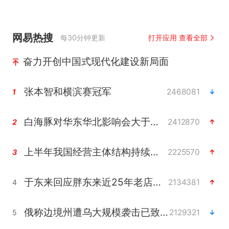
网易热搜
每30分钟更新
打开应用 查看全部
奋力开创中国式现代化建设新局面
张本智和横滨赛冠军
2468081
1
白海豚对华东华北影响会大于巴威
2412870
2
上半年我国经营主体结构持续优化
2225570
3
于东来回应胖东来近25年老店年底关闭
2134381
4
俄称边境州遭乌大规模袭击已致13伤
2129321
5