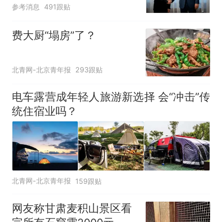
参考消息
491跟贴
费大厨“塌房”了？
北青网-北京青年报
293跟贴
电车露营成年轻人旅游新选择 会“冲击”传
统住宿业吗？
北青网-北京青年报
159跟贴
网友称甘肃麦积山景区看