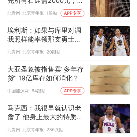
完所有石窟需2000元，景
区：部分石窟受特别保
北青网-北京青年报
1跟贴
APP专享
护，游客可按需买
埃利斯：如果与库里对调
我照样能率领那支勇士取
得现在的成就
北青网-北京青年报
20跟贴
大亚圣象被指售卖“多年存
货” 19亿库存如何消化？
中国能源网
84跟贴
APP专享
马克西：我很早就认识老
詹了 他身上最大的特质就
是谦逊
北青网-北京青年报
236跟贴