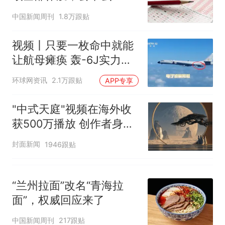
全部作废，公平么？
中国新闻周刊
1.8万跟贴
视频丨只要一枚命中就能
让航母瘫痪 轰-6J实力有
多强？
环球网资讯
2.1万跟贴
APP专享
"中式天庭"视频在海外收
获500万播放 创作者身份
披露
封面新闻
1946跟贴
“兰州拉面”改名“青海拉
面”，权威回应来了
中国新闻周刊
217跟贴