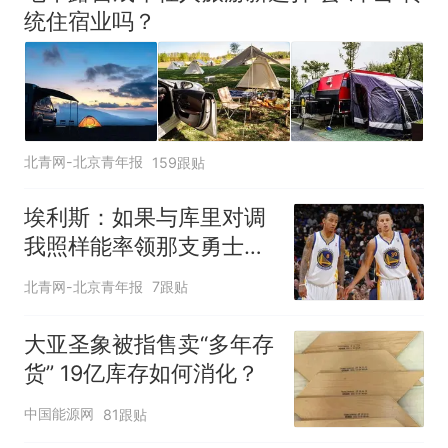
统住宿业吗？
北青网-北京青年报
159跟贴
埃利斯：如果与库里对调
我照样能率领那支勇士取
得现在的成就
北青网-北京青年报
7跟贴
大亚圣象被指售卖“多年存
货” 19亿库存如何消化？
中国能源网
81跟贴