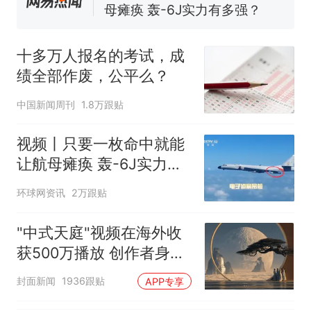
母瘫痪 轰-6J实力有多强？
空调24小时开着反而更省电？
电力部门回应
十多万人报名的考试，成
台风"白海豚"登陆 中心附近最
绩全部作废，公平么？
大风力14级
十多万人报名的考试，成绩
热
中国新闻周刊
1.8万跟贴
全部作废，公平么？
视频丨只要一枚命中就能
让航母瘫痪 轰-6J实力有
多强？
环球网资讯
2万跟贴
"中式天庭"视频在海外收
获500万播放 创作者身份
披露
封面新闻
1936跟贴
APP专享