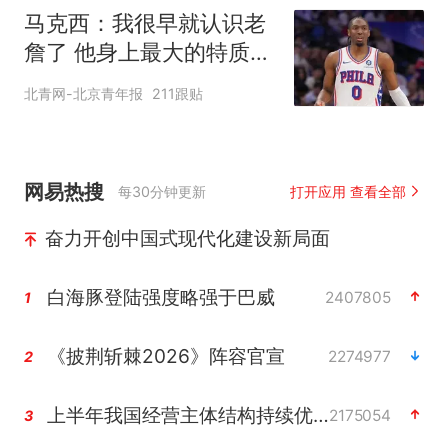
马克西：我很早就认识老
詹了 他身上最大的特质就
是谦逊
北青网-北京青年报
211跟贴
网易热搜
每30分钟更新
打开应用 查看全部
奋力开创中国式现代化建设新局面
白海豚登陆强度略强于巴威
2407805
1
《披荆斩棘2026》阵容官宣
2274977
2
上半年我国经营主体结构持续优化
2175054
3