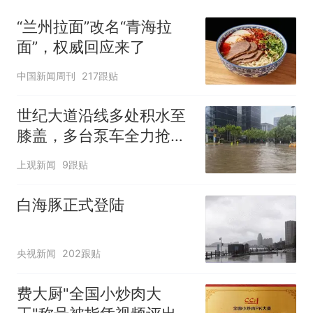
“兰州拉面”改名“青海拉
面”，权威回应来了
中国新闻周刊
217跟贴
世纪大道沿线多处积水至
膝盖，多台泵车全力抢
排，建议市民尽量避免附
上观新闻
9跟贴
近出行
白海豚正式登陆
央视新闻
202跟贴
费大厨"全国小炒肉大