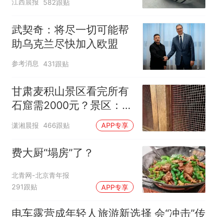
江西晨报
582跟贴
元，官方发布情况通报
武契奇：将尽一切可能帮
助乌克兰尽快加入欧盟
参考消息
431跟贴
甘肃麦积山景区看完所有
石窟需2000元？景区：部
分石窟受特别保护，游客
潇湘晨报
466跟贴
APP专享
可按需买
费大厨“塌房”了？
北青网-北京青年报
291跟贴
APP专享
电车露营成年轻人旅游新选择 会“冲击”传