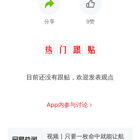
分享
9赞
目前还没有跟贴，欢迎发表观点
十多万人报名的考试，成绩
热
全部作废，公平么？
全球唯一没有法定首都的国
新
App内参与讨论
家，刚改国名，总统就邀请中
国大使骑行绕了几乎整个国境
搬家报价570元，搬到楼下交
线一圈，还曾两次到中国寻根
5060元才肯搬上楼！女子傻眼
了……
视频丨只要一枚命中就能让航