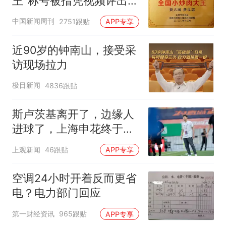
王"称号被指凭视频评出
官方回应
中国新闻周刊
2751跟贴
APP专享
近90岁的钟南山，接受采
访现场拉力
极目新闻
4836跟贴
斯卢茨基离开了，边缘人
进球了，上海申花终于止
住中超三连败颓势
上观新闻
46跟贴
APP专享
空调24小时开着反而更省
电？电力部门回应
第一财经资讯
965跟贴
APP专享