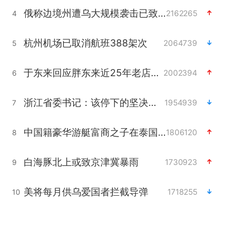
俄称边境州遭乌大规模袭击已致13伤
2162265
4
杭州机场已取消航班388架次
2064739
5
于东来回应胖东来近25年老店年底关闭
2002394
6
浙江省委书记：该停下的坚决停下来
1954939
7
中国籍豪华游艇富商之子在泰国被杀
1806120
8
白海豚北上或致京津冀暴雨
1730923
9
美将每月供乌爱国者拦截导弹
1718255
10