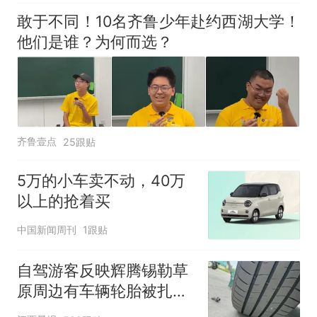
敢于不同！10名齐鲁少年赴约西湖大学！
他们是谁？为何而选？
齐鲁壹点
25跟贴
5万的小车卖不动，40万
以上的抢着买
中国新闻周刊
1跟贴
自驾游客反映辉腾锡勒草
原周边有车辆轮胎被扎，
修理店铺换胎价格高达千