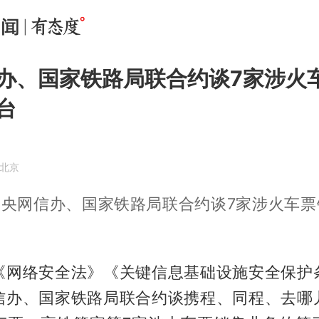
办、国家铁路局联合约谈7家涉火
台
·北京
央网信办、国家铁路局联合约谈7家涉火车票
《网络安全法》《关键信息基础设施安全保护
信办、国家铁路局联合约谈携程、同程、去哪