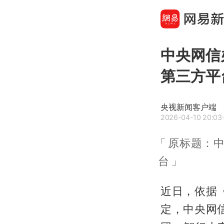
中央网信
第三方平
央视新闻客户端
2026-04-10 20:03
原标题：中
台
近日，依据
定，中央网