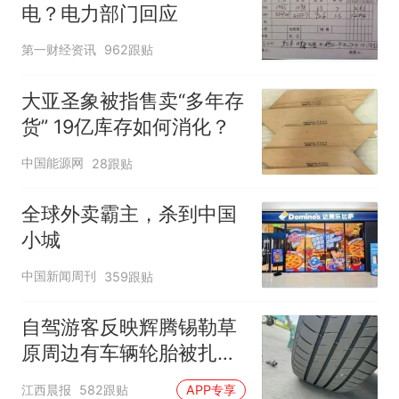
电？电力部门回应
第一财经资讯
962跟贴
大亚圣象被指售卖“多年存
货” 19亿库存如何消化？
中国能源网
28跟贴
全球外卖霸主，杀到中国
小城
中国新闻周刊
359跟贴
自驾游客反映辉腾锡勒草
原周边有车辆轮胎被扎，
修理店铺换胎价格高达千
江西晨报
582跟贴
APP专享