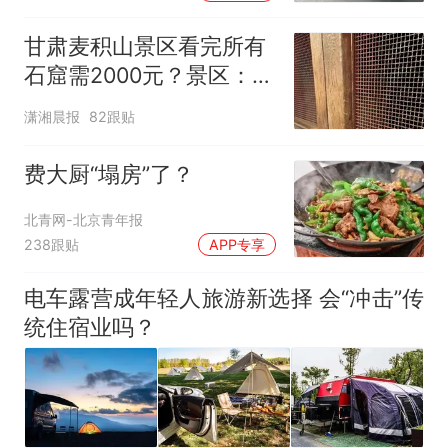
元，官方发布情况通报
甘肃麦积山景区看完所有
石窟需2000元？景区：部
分石窟受特别保护，游客
潇湘晨报
82跟贴
可按需买
费大厨“塌房”了？
北青网-北京青年报
238跟贴
APP专享
电车露营成年轻人旅游新选择 会“冲击”传
统住宿业吗？