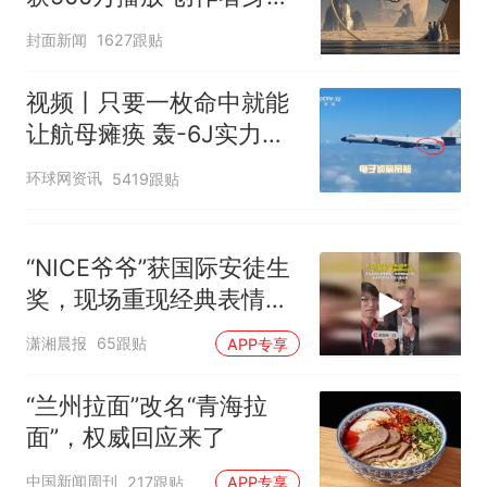
披露
封面新闻
1627跟贴
视频丨只要一枚命中就能
让航母瘫痪 轰-6J实力有
多强？
环球网资讯
5419跟贴
“NICE爷爷”获国际安徒生
奖，现场重现经典表情
包，向中国粉丝问好
潇湘晨报
65跟贴
APP专享
“兰州拉面”改名“青海拉
面”，权威回应来了
中国新闻周刊
217跟贴
APP专享