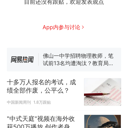
目前还没有跟贴，欢迎发表观点
家，刚改国名，总统就邀请中
国大使骑行绕了几乎整个国境
搬家报价570元，搬到楼下交
线一圈，还曾两次到中国寻根
5060元才肯搬上楼！女子傻眼
了……
视频丨只要一枚命中就能让航
App内参与讨论
母瘫痪 轰-6J实力有多强？
空调24小时开着反而更省电？
电力部门回应
佛山一中学招聘物理教师，笔
试前13名均遭淘汰？教育局：
已叫停招聘，成立调查组全面
十多万人报名的考试，成绩
热
核查
全部作废，公平么？
十多万人报名的考试，成
绩全部作废，公平么？
中国新闻周刊
1.8万跟贴
"中式天庭"视频在海外收
获500万播放 创作者身份