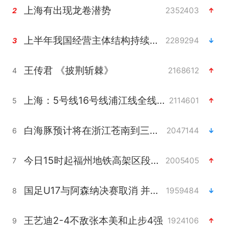
上海有出现龙卷潜势
2352403
2
上半年我国经营主体结构持续优化
2289294
3
王传君 《披荆斩棘》
2168612
4
上海：5号线16号线浦江线全线停运
2114601
5
白海豚预计将在浙江苍南到三门一带登陆
2047144
6
今日15时起福州地铁高架区段停运
2005405
7
国足U17与阿森纳决赛取消 并列冠军
1959484
8
王艺迪2-4不敌张本美和止步4强
1924106
9