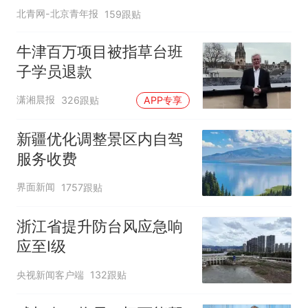
北青网-北京青年报
159跟贴
牛津百万项目被指草台班
子学员退款
潇湘晨报
326跟贴
APP专享
新疆优化调整景区内自驾
服务收费
界面新闻
1757跟贴
浙江省提升防台风应急响
应至Ⅰ级
央视新闻客户端
132跟贴