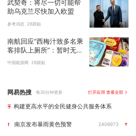
武契奇：将尽一切可能帮
助乌克兰尽快加入欧盟
参考消息
26跟贴
南航回应“西梅汁致多名乘
客排队上厕所”：暂时无法
核查是否发放西梅汁
中国能源网
28跟贴
网易热搜
每30分钟更新
打开应用 查看全部
构建更高水平的全民健身公共服务体系
南京发布暴雨黄色预警
2406973
1