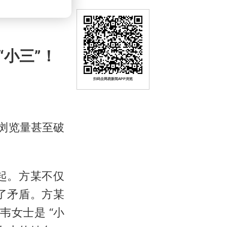
小三”！
扫码去网易新闻APP浏览
浏览量甚至破
起。方某不仅
了矛盾。方某
女士是 “小