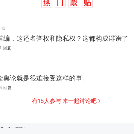
 12
着编，这还名誉权和隐私权？这都构成诽谤了
1
回复
那个在床头放菜刀的女孩，因老师一句“跟我回家”
热
制裁瓜子饺子，美国怕什么？
新
众舆论就是很难接受这样的事。
费大厨“全国小炒肉大王”称号，仅凭视频评出？中国
5
回复
男子上山采菌偶然发现鸡枞菌窝，原地守1天等它长大：
有18人参与 来一起讨论吧
朵
美国渔民钓获鲨鱼徒手将其拽回大海 目击者直呼震惊
参考消息）