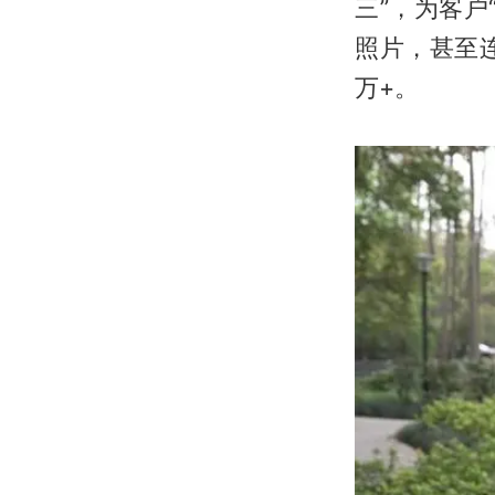
三”，为客户
照片，甚至
万+。