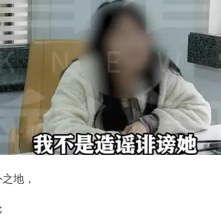
外之地，
论