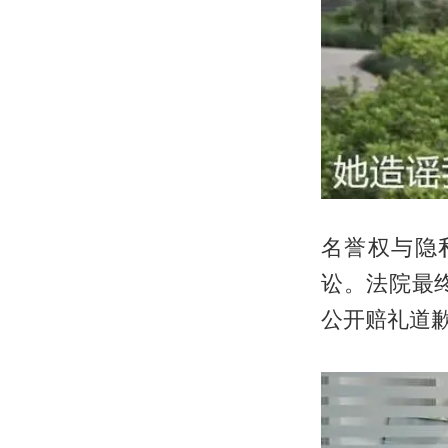
名誉权与隐
讼。法院最
公开赔礼道