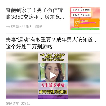
奇葩到家了！男子微信转
账3850交房租，房东竟要
求另付3块8提现费，合同
一丝不苟的法律人
1跟贴
截图一发对方彻底哑火
夫妻“运动”有多重要？成年男人该知道，
这个好处千万别忽略
篮球搞笑
2跟贴