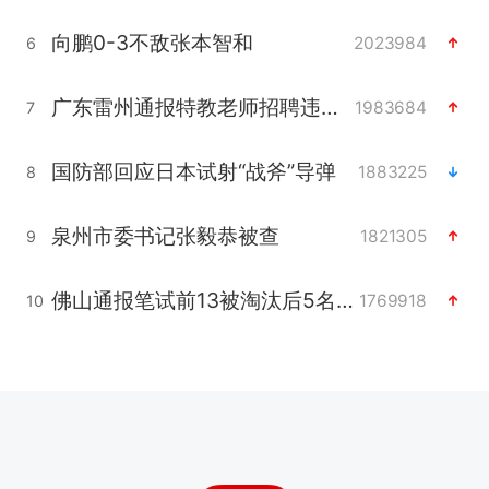
向鹏0-3不敌张本智和
2023984
6
广东雷州通报特教老师招聘违规事件
1983684
7
国防部回应日本试射“战斧”导弹
1883225
8
泉州市委书记张毅恭被查
1821305
9
佛山通报笔试前13被淘汰后5名进体检
1769918
10