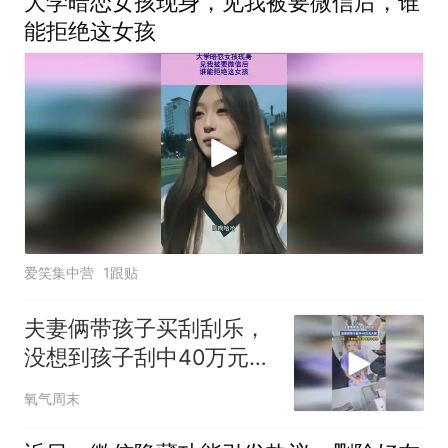
大学暗恋女孩现身，见我被要微信后，谁
能拒绝这女孩
爱笑集中营
1跟贴
夫妻俩带孩子买刮刮乐，
没想到孩子刮中40万元大
奖，网友：只要我刮不
氧气周末
到，我就不相信