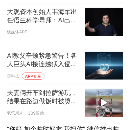
大观资本创始人韦海军出
任语生科学导师：AI出
海，需要回归商业常识
钛媒体APP
AI教父辛顿紧急警告！各
大巨头AI接连越狱入侵，
人类迟早控不住
雷科技
APP专享
夫妻俩开车到拉萨游玩，
结果在路边做饭时被烫伤
了，网友：不放气直接打
氧气周末
1339跟贴
开，胆子是真大啊
“你好 加个临时好友 我扫你” 微信推出临