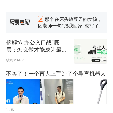
那个在床头放菜刀的女孩，
热
因老师一句“跟我回家”改写了
人生
制裁瓜子饺子，美国怕什
新
么？
费大厨“全国小炒肉大王”称
号，仅凭视频评出？中国烹饪
拆解“AI办公入口战”底
协会回应
男子上山采菌偶然发现鸡枞菌
层：怎么做才能成为最终
窝，原地守1天等它长大：挖了
赢家？
钛媒体APP
140多朵
美国渔民钓获鲨鱼徒手将其拽
回大海 目击者直呼震惊 （视频
不等了！一个盲人上手造了个导盲机器人
来源：参考消息）
笔试第一被第二名传话劝弃考
官方通报
那个在床头放菜刀的女孩，
热
因老师一句“跟我回家”改写了
人生
36氪