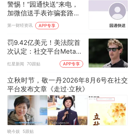
警惕！“园通快送”来电，
加微信送手表诈骗套路卷
土重来
第一财经资讯
APP专享
罚9.42亿美元！美法院首
次认定：社交平台Meta如
同“公共危害”，对青少年
红星新闻
70跟贴
APP专享
造成伤害
立秋时节，敬一丹2026年8月6号在社交
平台发布文章《走过·立秋》
晓今娱
5跟贴