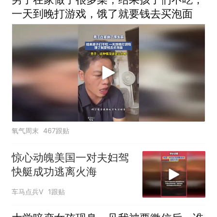
一天到晚打游戏，饿了就要钱去买泡面
氧气周末
467跟贴
惊心动魄美国一对夫妇驾
快艇成功逃离火海
车马点兵V
1跟贴