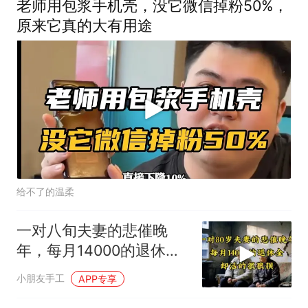
老师用包浆手机壳，没它微信掉粉50%，
原来它真的大有用途
给不了的温柔
一对八旬夫妻的悲催晚
年，每月14000的退休
金，却活的很狼狈
小朋友手工
APP专享