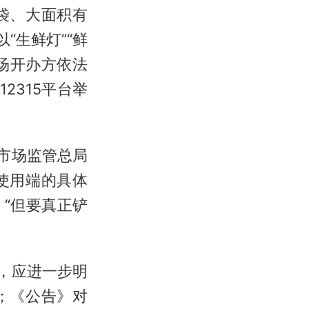
袋、大面积有
“生鲜灯”“鲜
场开办方依法
2315平台举
市场监管总局
使用端的具体
“但要真正铲
，应进一步明
；《公告》对