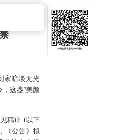
被禁
扫码去网易新闻APP浏览
回到家暗淡无光
今，这盏“美颜
见稿)》(以下
，《公告》拟