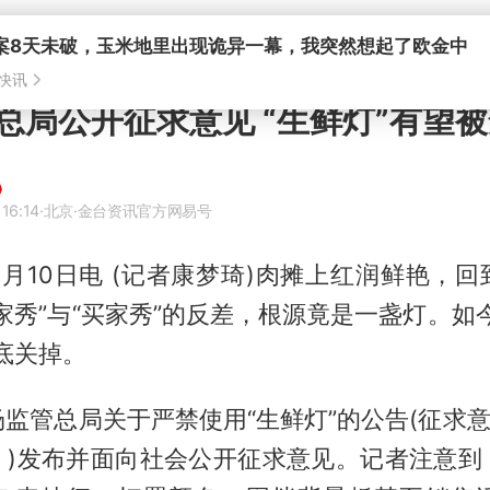
案8天未破，玉米地里出现诡异一幕，我突然想起了欧金中
快讯
总局公开征求意见 “生鲜灯”有望
16:14
·北京
·金台资讯官方网易号
月10日电 (记者康梦琦)肉摊上红润鲜艳，
家秀”与“买家秀”的反差，根源竟是一盏灯。如
底关掉。
监管总局关于严禁使用“生鲜灯”的公告(征求意
》)发布并面向社会公开征求意见。记者注意到