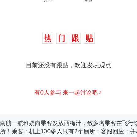
那个在床头放菜刀的女孩，因老师一句“跟我回家”
热
搬家报价570元，搬到楼下交5060元才肯搬上楼
新
了……
空调24小时开着反而更省电？电力部门回应
目前还没有跟贴，欢迎发表观点
佛山一中学招聘物理教师，笔试前13名均遭淘汰？教
招聘，成立调查组全面核查
有0人参与 来一起讨论吧
“不建议大家买深色蛋糕”上热搜，网友：天塌了！
南航一航班疑向乘客发放西梅汁，致多名乘客在飞行
所！乘客：机上100多人只有2个厕所；客服回应：
会发放西梅汁
那个在床头放菜刀的女孩，因老师一句“跟我回家”
热