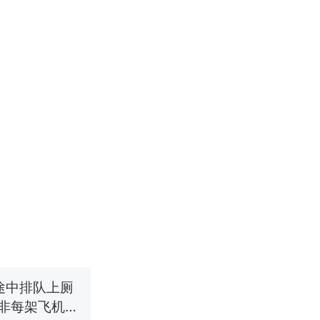
改写了人生
！女子傻眼
育局：已叫停
途中排队上厕
并非每架飞机都
改写了人生