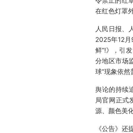
令禁止的红
在红色灯罩外
人民日报、人
2025年1
鲜”!》，引
分地区市场
球”现象依然
舆论的持续
局官网正式
源、颜色美
《公告》还