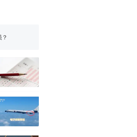
女子傻眼了……
强？