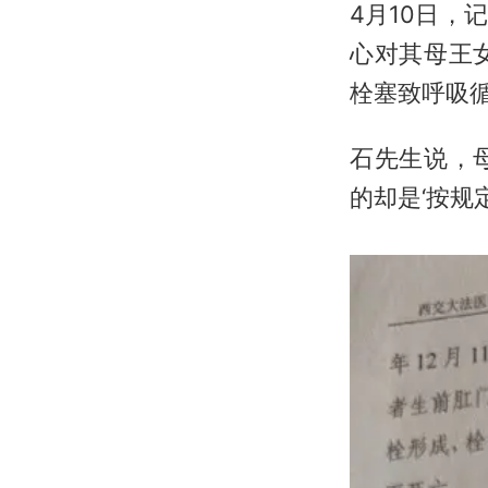
4月10日
心对其母王
栓塞致呼吸
石先生说，
的却是‘按规