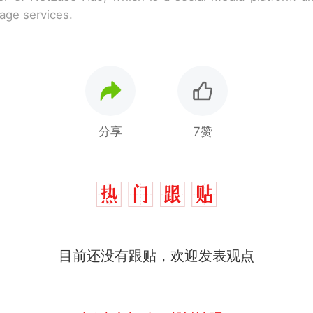
rage services.
分享
7赞
目前还没有跟贴，欢迎发表观点
十多万人报名的考试，成绩全部作废，公平么？
热
全球唯一没有法定首都的国家，刚改国名，总统就
新