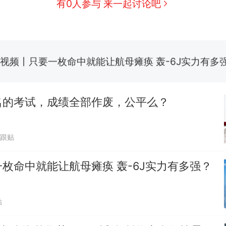
有0人参与 来一起讨论吧
骑行绕了几乎整个国境线一圈，还曾两次到中国寻根
搬家报价570元，搬到楼下交5060元才肯搬上楼！
视频丨只要一枚命中就能让航母瘫痪 轰-6J实力有多
空调24小时开着反而更省电？电力部门回应
名的考试，成绩全部作废，公平么？
台风"白海豚"登陆 中心附近最大风力14级
万跟贴
十多万人报名的考试，成绩全部作废，公平么？
热
枚命中就能让航母瘫痪 轰-6J实力有多强？
贴