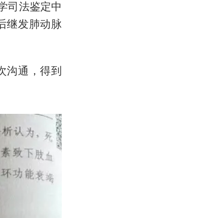
学司法鉴定中
后继发肺动脉
次沟通，得到