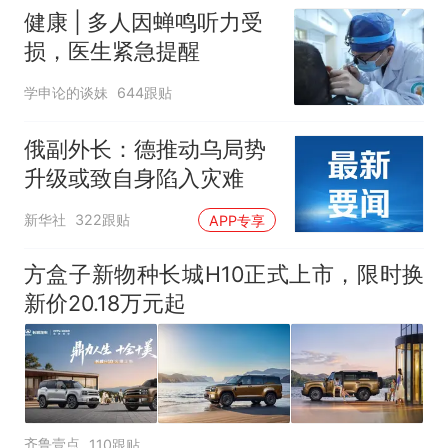
健康 | 多人因蝉鸣听力受
损，医生紧急提醒
学申论的谈妹
644跟贴
俄副外长：德推动乌局势
升级或致自身陷入灾难
新华社
322跟贴
APP专享
方盒子新物种长城H10正式上市，限时换
新价20.18万元起
齐鲁壹点
110跟贴