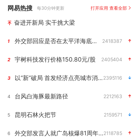
网易热搜
每30分钟更新
打开应用 查看全部
奋进开新局 实干挑大梁
外交部回应是否在太平洋海底开采稀土
2418387
1
宇树科技发行价格150.80元/股
2405404
2
以“新”破局 首发经济点亮城市消费活力
2395116
3
台风白海豚最新路径
2212163
4
昆明石林火把节
2159571
5
外交部发言人就广岛核爆81周年等答记者问
2118785
6