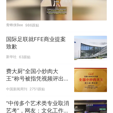
青蜂侠Bee
986跟贴
国际足联就FFE商业提案
致歉
新华社
63跟贴
费大厨"全国小炒肉大
王"称号被指凭视频评出
官方回应
中国新闻周刊
2751跟贴
“中传多个艺术类专业取消
艺考”，网友：文化工作者