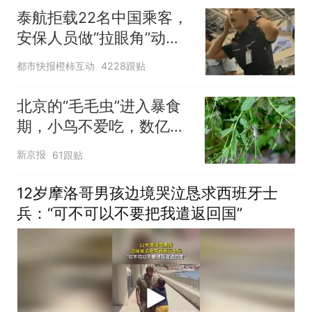
泰航拒载22名中国乘客，
安保人员做“拉眼角”动
作，泰国机场最新回应：
都市快报橙柿互动
4228跟贴
拒绝登机决定由航司作
出；亲历者：曾承诺免费
北京的“毛毛虫”进入暴食
改签但没兑现
期，小鸟不爱吃，数亿头
小蜂迎战
新京报
61跟贴
12岁摩洛哥男孩边境哭泣恳求西班牙士
兵：“可不可以不要把我遣返回国”