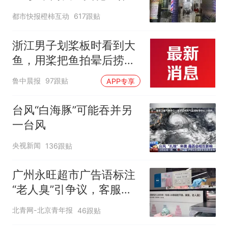
一定要有文化，这句话的
都市快报橙柿互动
617跟贴
含金量还在持续上升
浙江男子划桨板时看到大
鱼，用桨把鱼拍晕后捞
起；当事人：鱼重7斤6
鲁中晨报
97跟贴
APP专享
两，做成红烧辣子鱼块，
味道很好
台风“白海豚”可能吞并另
一台风
央视新闻
136跟贴
广州永旺超市广告语标注
“老人臭”引争议，客服回
应
北青网-北京青年报
46跟贴