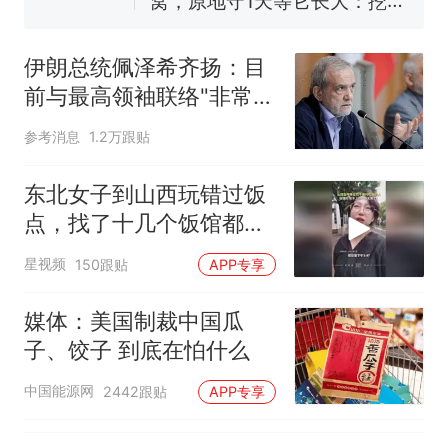
窝，原地守1天等它长大：挖了
140多朵
美国渔民钓获鲨鱼徒手将其拽
回大海 目击者直呼震惊 （视频
伊朗总统佩泽希齐扬：目
来源：参考消息）
笔试第一被第二名传话劝弃考
前与最高领袖联络"非常困
官方通报
难"
惊艳！字都飘起来了 博主在田
参考消息
1.2万跟贴
间创作“悬浮字” 网友：真·裸眼
3D！
制裁瓜子饺子，美国怕什
东北女子到山西玩错过饭
热
么？
点，找了十几个饭馆都没
开门：午休到几点
星视频
150跟贴
APP专享
媒体：美国制裁中国瓜
子、饺子 到底在怕什么
中国能源网
2442跟贴
APP专享