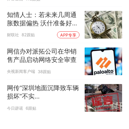
知情人士：若未来几周通
胀数据偏热 沃什准备好加
息
财联社
82跟贴
APP专享
网信办对派拓公司在华销
售产品启动网络安全审查
央视新闻客户端
38跟贴
网传“深圳地面沉降致车辆
损坏”不实
（2026·08·06）
今日辟谣
6跟贴