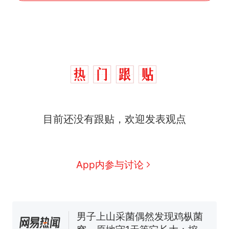
目前还没有跟贴，欢迎发表观点
制裁瓜子饺子，美国怕什
热
App内参与讨论
么？
费大厨“全国小炒肉大王”称
新
号，仅凭视频评出？中国烹饪
协会回应
男子上山采菌偶然发现鸡枞菌