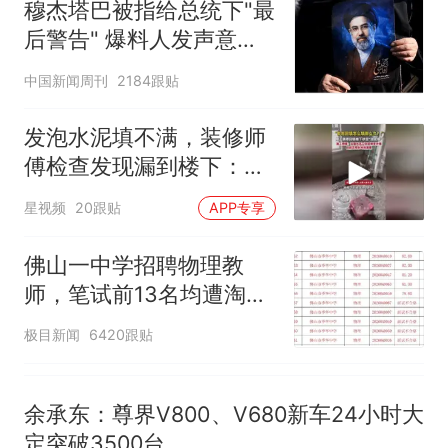
享界G9车型预售价公布：
穆杰塔巴被指给总统下"最
43.98万起
后警告" 爆料人发声意味
那个在床头放菜刀的女孩，
热
深长
因老师一句“跟我回家”改写了
中国新闻周刊
2184跟贴
人生
发泡水泥填不满，装修师
傅检查发现漏到楼下：出
风口未延伸到外墙
星视频
20跟贴
APP专享
佛山一中学招聘物理教
师，笔试前13名均遭淘
汰？教育局：已叫停招
极目新闻
6420跟贴
聘，成立调查组全面核查
余承东：尊界V800、V680新车24小时大
定突破3500台