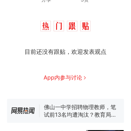
目前还没有跟贴，欢迎发表观点
那个在床头放菜刀的女孩，
热
因老师一句“跟我回家”改写了
人生
费大厨“全国小炒肉大王”称
新
号，仅凭视频评出？中国烹饪
App内参与讨论
协会回应
笔试第一被第二名传话劝弃考
官方通报
佛山一中学招聘物理教师，笔
试前13名均遭淘汰？教育局：
已叫停招聘，成立调查组全面
台风"白海豚"中心附近最大风
核查
力已达15级 最新研判