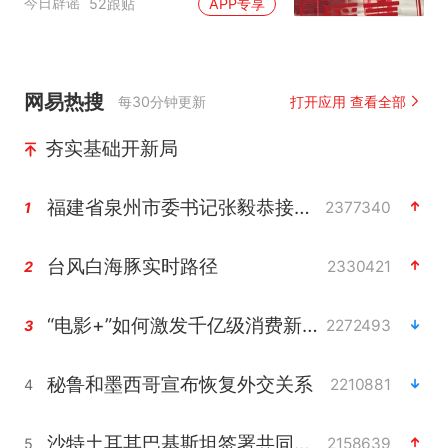
今日辟谣
52跟贴
APP专享
网易热搜
每30分钟更新
打开应用 查看全部
夯实基础开新局
福建省泉州市委书记张毅恭接受纪律审查和监察调查
2377340
1
台风白海豚实时路径
2330421
2
“电影+”如何激发千亿级消费新活力？
2272493
3
秘鲁和墨西哥宣布恢复外交关系
2210881
4
沙特土耳其巴基斯坦签署共同防务协议
2158639
5