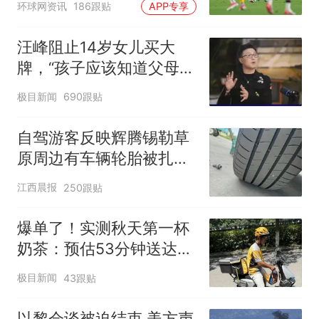
环球网资讯
186跟贴
APP专享
汪峰阻止14岁女儿买大
牌，“孩子应该知道父母的
不易”，称自己买衣服80%
极目新闻
690跟贴
都在淘宝
自驾游客反映辉腾锡勒草
原周边有车辆轮胎被扎，
修理店铺换胎价格高达千
江西晨报
250跟贴
元，官方发布情况通报
爆单了！实测秋天第一杯
奶茶：预估53分钟送达，
实际耗时92分钟
极目新闻
43跟贴
以黎会谈被迫结束 美方声