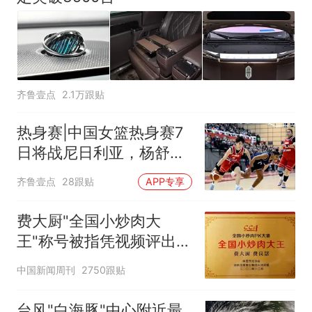
齐鲁壹点
2.1万跟贴
热身赛|中国女篮热身赛7
日将战尼日利亚，杨舒予
有望出战
齐鲁壹点
28跟贴
APP专享
费大厨"全国小炒肉大
王"称号被指凭视频评出
官方回应
中国新闻周刊
2750跟贴
台风"白海豚"中心附近最