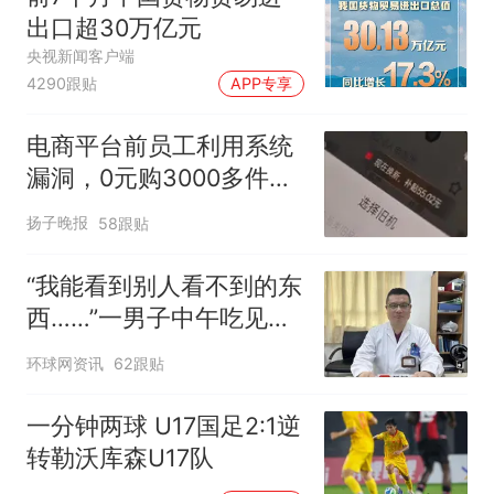
出口超30万亿元
央视新闻客户端
4290跟贴
APP专享
电商平台前员工利用系统
漏洞，0元购3000多件家
电！
扬子晚报
58跟贴
“我能看到别人看不到的东
西……”一男子中午吃见手
青没事，晚上再吃却出现
环球网资讯
62跟贴
幻觉被紧急送医！
一分钟两球 U17国足2:1逆
转勒沃库森U17队