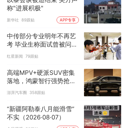
称"进展积极"
新华社
89跟贴
APP专享
中传部分专业明年不再艺
考 毕业生称面试曾被问
“如何策划晚会” 专家：遏
红星新闻
79跟贴
制“艺考捷径化”
高端MPV+硬派SUV密集
落地，鸿蒙智行强势抢占
自主高端市场制高点
澎湃汽车圈
358跟贴
“新疆阿勒泰八月能滑雪”
不实（2026·08·07）