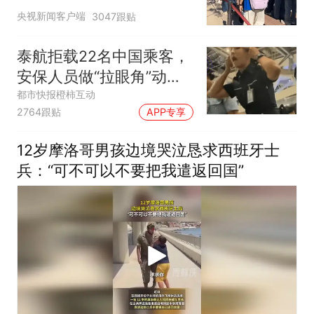
为”：已启动问责程序 副
央视新闻客户端
3047跟贴
校长被停职
泰航拒载22名中国乘客，
安保人员做“拉眼角”动
作，泰国机场最新回应：
都市快报橙柿互动
2764跟贴
APP专享
拒绝登机决定由航司作
出；亲历者：曾承诺免费
12岁摩洛哥男孩边境哭泣恳求西班牙士
改签但没兑现
兵：“可不可以不要把我遣返回国”