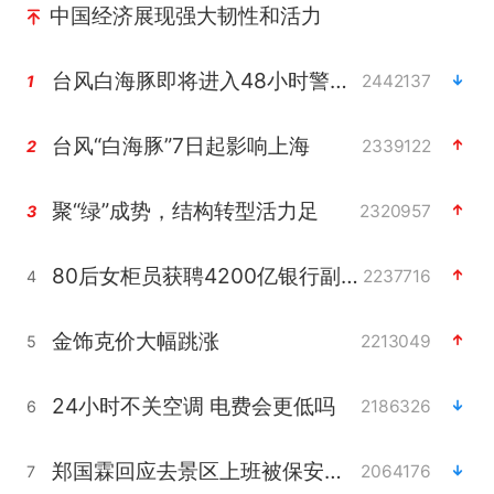
中国经济展现强大韧性和活力
台风白海豚即将进入48小时警戒线
2442137
1
台风“白海豚”7日起影响上海
2339122
2
聚“绿”成势，结构转型活力足
2320957
3
80后女柜员获聘4200亿银行副行长
2237716
4
金饰克价大幅跳涨
2213049
5
24小时不关空调 电费会更低吗
2186326
6
郑国霖回应去景区上班被保安拦下
2064176
7