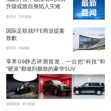
升级或致自身陷入灾难
新华社
105跟贴
国际足联就FFE商业提案
致歉
新华社
36跟贴
享界G9静态评测首发，一台把“科技”和
“硬派”都做到极致的豪华SUV
潇湘晨报
491跟贴