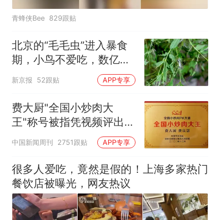
青蜂侠Bee
829跟贴
北京的“毛毛虫”进入暴食
期，小鸟不爱吃，数亿头
小蜂迎战
新京报
52跟贴
APP专享
费大厨"全国小炒肉大
王"称号被指凭视频评出
官方回应
中国新闻周刊
2751跟贴
APP专享
很多人爱吃，竟然是假的！上海多家热门
餐饮店被曝光，网友热议