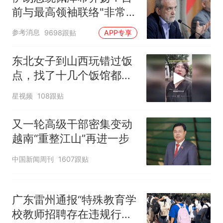
3D！
费大厨“全国小炒肉大王”称
热
前与最高领袖联络"非常困
号，仅凭视频评出？中国烹饪
难"
协会回应
参考消息
9698跟贴
APP专享
东北女子到山西玩错过饭
点，找了十几个饭馆都没
开门：午休到几点
星视频
108跟贴
又一轮高级干部密集变动
越南“重整江山”再进一步
中国新闻周刊
1607跟贴
广东雷州通报“特殊教育学
校教师招聘存在违规行