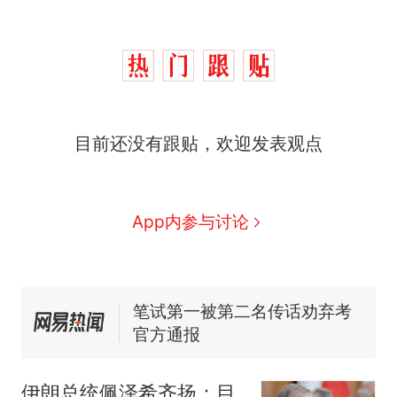
费大厨“全国小炒肉大王”称
热
目前还没有跟贴，欢迎发表观点
号，仅凭视频评出？中国烹饪
协会回应
男子上山采菌偶然发现鸡枞
新
菌窝，原地守1天等它长大：挖
了140多朵
App内参与讨论
制裁瓜子饺子，美国怕什么？
美国渔民钓获鲨鱼徒手将其拽
回大海 目击者直呼震惊 （视频
来源：参考消息）
笔试第一被第二名传话劝弃考
官方通报
惊艳！字都飘起来了 博主在田
间创作“悬浮字” 网友：真·裸眼
伊朗总统佩泽希齐扬：目