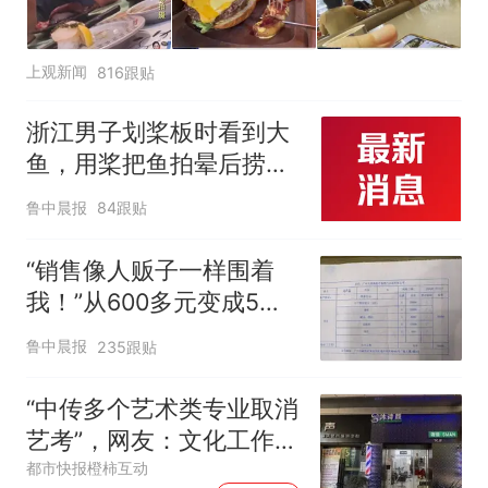
上观新闻
816跟贴
浙江男子划桨板时看到大
鱼，用桨把鱼拍晕后捞
起；当事人：鱼重7斤6
鲁中晨报
84跟贴
两，做成红烧辣子鱼块，
味道很好
“销售像人贩子一样围着
我！”从600多元变成5万
元，57岁保洁阿姨做医美
鲁中晨报
235跟贴
后眼睛肿到流泪、视物模
糊
“中传多个艺术类专业取消
艺考”，网友：文化工作者
一定要有文化，这句话的
都市快报橙柿互动