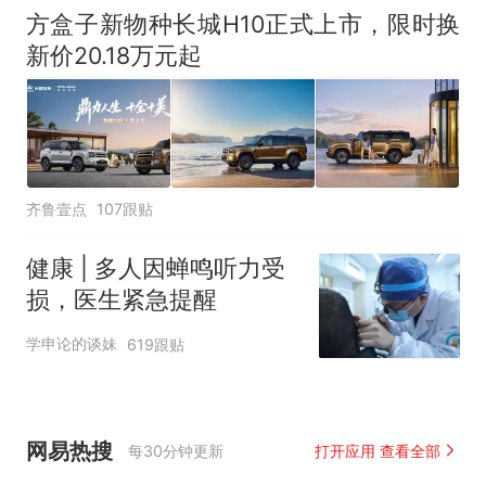
方盒子新物种长城H10正式上市，限时换
新价20.18万元起
齐鲁壹点
107跟贴
健康 | 多人因蝉鸣听力受
损，医生紧急提醒
学申论的谈妹
619跟贴
网易热搜
每30分钟更新
打开应用 查看全部