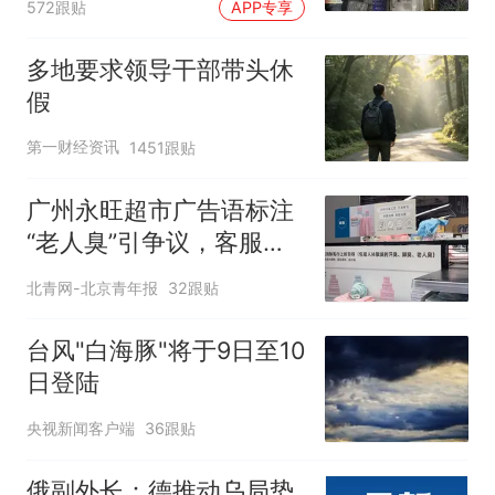
572跟贴
APP专享
含金量还在持续上升
多地要求领导干部带头休
假
第一财经资讯
1451跟贴
广州永旺超市广告语标注
“老人臭”引争议，客服回
应
北青网-北京青年报
32跟贴
台风"白海豚"将于9日至10
日登陆
央视新闻客户端
36跟贴
俄副外长：德推动乌局势