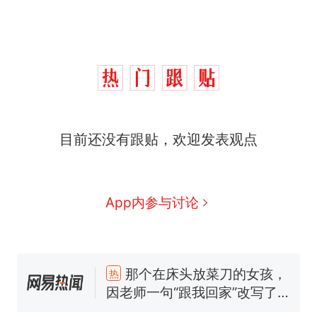
目前还没有跟贴，欢迎发表观点
App内参与讨论
那个在床头放菜刀的女孩，
热
因老师一句“跟我回家”改写了
人生
制裁瓜子饺子，美国怕什
新