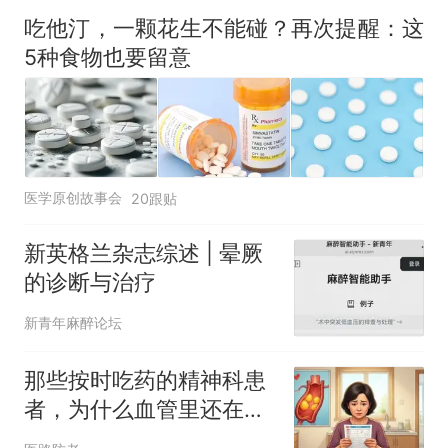
么？
吃他汀，一颗花生不能碰？再次提醒：这
费大厨“全国小炒肉大王”称
5种食物也要留意
号，仅凭视频评出？中国烹饪
协会回应
男子上山采菌偶然发现鸡枞菌
窝，原地守1天等它长大：挖了
140多朵
美国渔民钓获鲨鱼徒手将其拽
回大海 目击者直呼震惊 （视频
医学原创故事会
20跟贴
来源：参考消息）
笔试第一被第二名传话劝弃考
官方通报
新英格兰杂志综述 | 晕厥
那个在床头放菜刀的女孩，
热
的诊断与治疗
因老师一句“跟我回家”改写了
人生
新青年麻醉论坛
那些按时吃药的精神科患
者，为什么血管里还在悄
悄"生锈"？