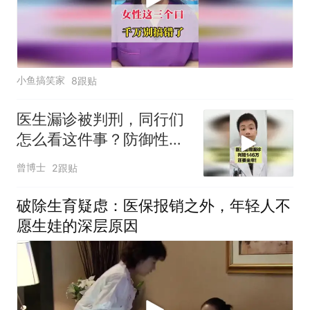
小鱼搞笑家
8跟贴
医生漏诊被判刑，同行们
怎么看这件事？防御性医
疗即将到来？
曾博士
2跟贴
破除生育疑虑：医保报销之外，年轻人不
愿生娃的深层原因