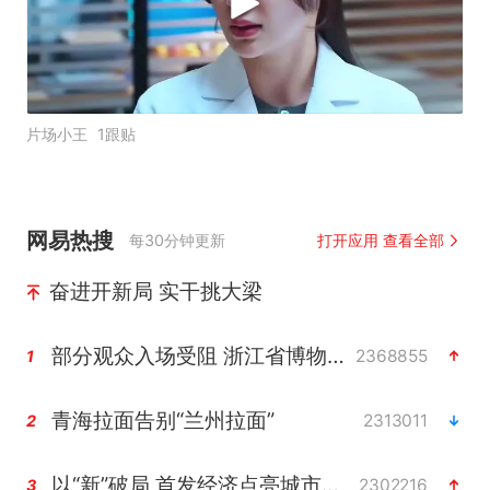
片场小王
1跟贴
网易热搜
每30分钟更新
打开应用 查看全部
奋进开新局 实干挑大梁
部分观众入场受阻 浙江省博物馆致歉
2368855
1
青海拉面告别“兰州拉面”
2313011
2
以“新”破局 首发经济点亮城市消费活力
2302216
3