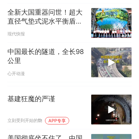
全新大国重器问世！超大
直径气垫式泥水平衡盾构
机“南湖号”在苏州下线
现代快报
中国最长的隧道，全长98
公里
心开动漫
基建狂魔的严谨
立刻受到开始的覅
APP专享
美国彻底坐不住了，中国