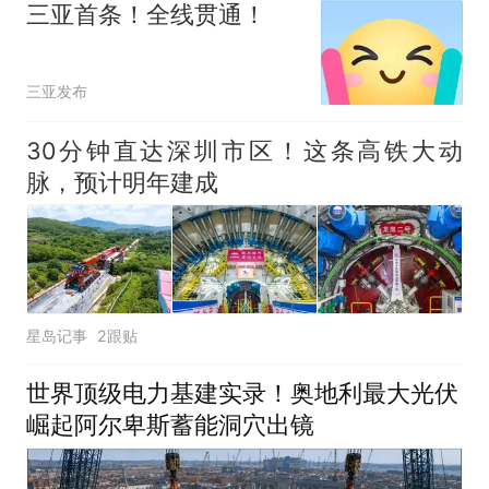
三亚首条！全线贯通！
三亚发布
30分钟直达深圳市区！这条高铁大动
脉，预计明年建成
星岛记事
2跟贴
世界顶级电力基建实录！奥地利最大光伏
崛起阿尔卑斯蓄能洞穴出镜