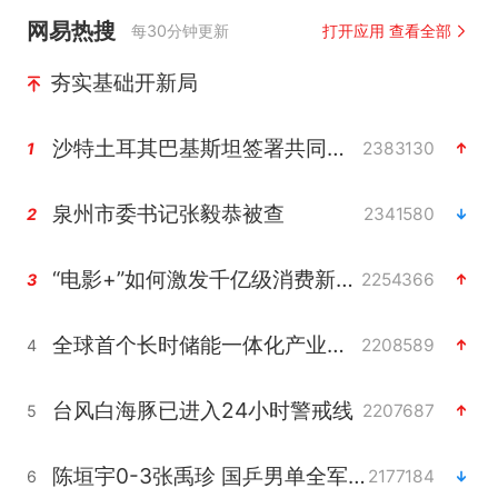
网易热搜
每30分钟更新
打开应用 查看全部
夯实基础开新局
沙特土耳其巴基斯坦签署共同防务协议
2383130
1
泉州市委书记张毅恭被查
2341580
2
“电影+”如何激发千亿级消费新活力？
2254366
3
全球首个长时储能一体化产业园量产
2208589
4
台风白海豚已进入24小时警戒线
2207687
5
陈垣宇0-3张禹珍 国乒男单全军覆没
2177184
6