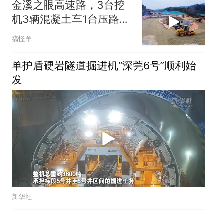
金溪之眼高速路，3台挖
机3辆混凝土车1台压路车
20个工人
搞怪羊
单护盾硬岩隧道掘进机“深莞6号”顺利始
发
新华社