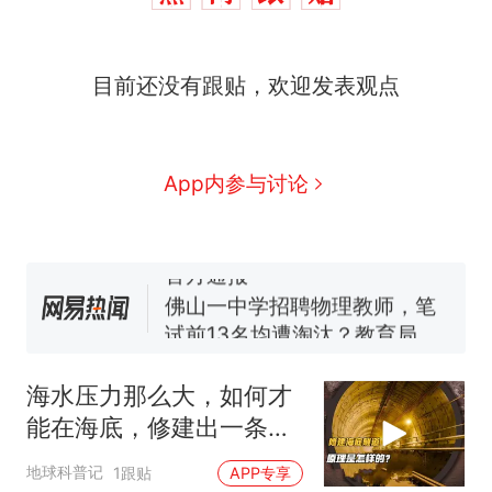
那个在床头放菜刀的女孩，
热
目前还没有跟贴，欢迎发表观点
因老师一句“跟我回家”改写了
人生
费大厨“全国小炒肉大王”称
新
号，仅凭视频评出？中国烹饪
协会回应
美国渔民钓获鲨鱼徒手将其拽
App内参与讨论
回大海 目击者直呼震惊 （视频
来源：参考消息）
笔试第一被第二名传话劝弃考
官方通报
佛山一中学招聘物理教师，笔
试前13名均遭淘汰？教育局：
已叫停招聘，成立调查组全面
台风"白海豚"中心附近最大风
核查
力已达15级 最新研判
海水压力那么大，如何才
那个在床头放菜刀的女孩，
热
能在海底，修建出一条隧
因老师一句“跟我回家”改写了
道？
人生
地球科普记
1跟贴
APP专享