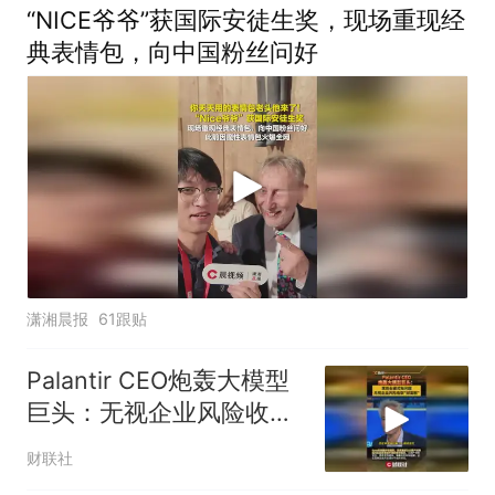
“NICE爷爷”获国际安徒生奖，现场重现经
典表情包，向中国粉丝问好
潇湘晨报
61跟贴
Palantir CEO炮轰大模型
巨头：无视企业风险收取
财富税
财联社