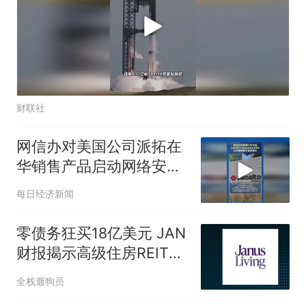
财联社
网信办对美国公司派拓在
华销售产品启动网络安全
审查 ，公司美股股价盘前
每日经济新闻
跳水
零债务狂买18亿美元 JAN
财报揭示高级住房REIT爆
发路径
全栈遛狗员