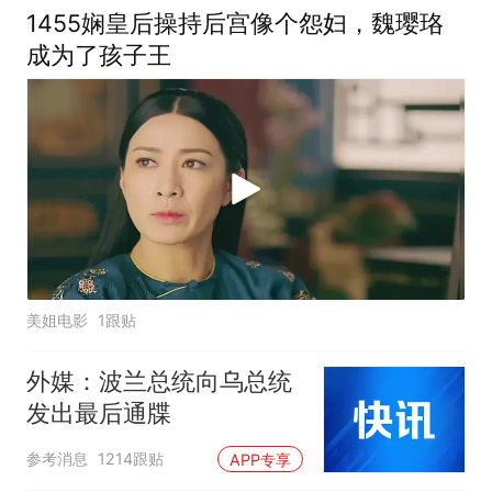
1455娴皇后操持后宫像个怨妇，魏璎珞
成为了孩子王
美姐电影
1跟贴
外媒：波兰总统向乌总统
发出最后通牒
参考消息
1214跟贴
APP专享