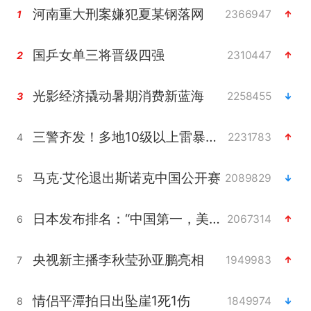
河南重大刑案嫌犯夏某钢落网
2366947
1
国乒女单三将晋级四强
2310447
2
光影经济撬动暑期消费新蓝海
2258455
3
三警齐发！多地10级以上雷暴大风
2231783
4
马克·艾伦退出斯诺克中国公开赛
2089829
5
日本发布排名：“中国第一，美日德韩英法居后”
2067314
6
央视新主播李秋莹孙亚鹏亮相
1949983
7
情侣平潭拍日出坠崖1死1伤
1849974
8