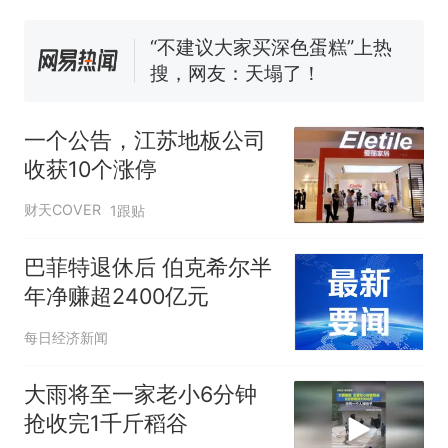
核查
搜，网友：天塌了！
那个在床头放菜刀的女孩，
热
因老师一句“跟我回家”改写了
人生
一个公告，江苏地板公司
收获10个涨停
财天COVER
1跟贴
巴菲特退休后 伯克希尔半
年净赚超2400亿元
每日经济新闻
大雨将至一家老小6分钟
抢收完1千斤稻谷