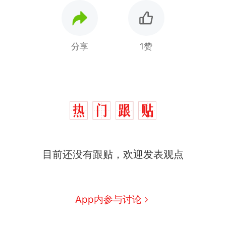
分享
1赞
那个在床头放菜刀的女孩，
热
因老师一句“跟我回家”改写了
人生
十多万人报名的考试，成绩
新
全部作废，公平么？
搬家报价570元，搬到楼下交
目前还没有跟贴，欢迎发表观点
5060元才肯搬上楼！女子傻眼
了……
空调24小时开着反而更省电？
电力部门回应
佛山一中学招聘物理教师，笔
App内参与讨论
试前13名均遭淘汰？教育局：
已叫停招聘，成立调查组全面
“不建议大家买深色蛋糕”上热