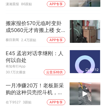
潇湘晨报
86跟贴
APP专享
搬家报价570元临时变卦
成5060元才肯搬上楼 女
子傻眼
极目新闻
2.4万跟贴
APP专享
E45 孟岩对话李继刚：人
何以自处
有知有行App
00:12
30.1万次播放
云音乐特供
一月净赚20万！老板新采
购的这种贝壳挖斗机，工
作效率太高效了！
在下9527
3跟贴
APP专享