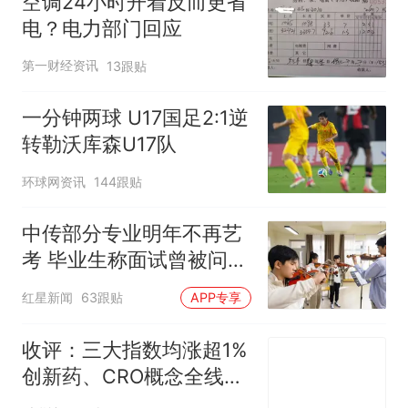
空调24小时开着反而更省
电？电力部门回应
第一财经资讯
13跟贴
一分钟两球 U17国足2:1逆
转勒沃库森U17队
环球网资讯
144跟贴
中传部分专业明年不再艺
考 毕业生称面试曾被问
“如何策划晚会” 专家：遏
红星新闻
63跟贴
APP专享
制“艺考捷径化”
收评：三大指数均涨超1%
创新药、CRO概念全线走
强