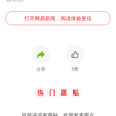
services.
打开网易新闻，阅读体验更佳
分享
5赞
那个在床头放菜刀的女孩，
热
因老师一句“跟我回家”改写了
人生
制裁瓜子饺子，美国怕什
新
目前还没有跟贴，欢迎发表观点
么？