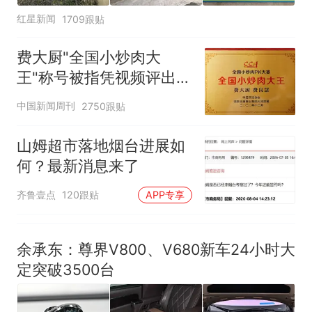
红星新闻
1709跟贴
费大厨"全国小炒肉大
王"称号被指凭视频评出
官方回应
中国新闻周刊
2750跟贴
山姆超市落地烟台进展如
何？最新消息来了
齐鲁壹点
120跟贴
APP专享
余承东：尊界V800、V680新车24小时大
定突破3500台