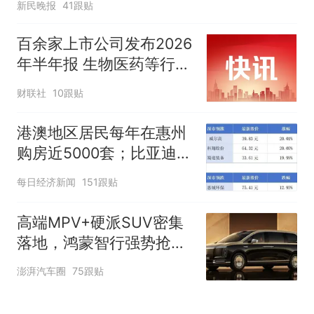
新民晚报
41跟贴
百余家上市公司发布2026
年半年报 生物医药等行业
现亮点
财联社
10跟贴
港澳地区居民每年在惠州
购房近5000套；比亚迪销
量跻身全球车企第六丨大
每日经济新闻
151跟贴
湾区财经早参
高端MPV+硬派SUV密集
落地，鸿蒙智行强势抢占
自主高端市场制高点
澎湃汽车圈
75跟贴