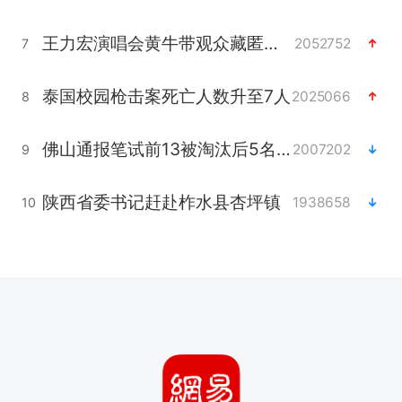
王力宏演唱会黄牛带观众藏匿被查获
2052752
7
泰国校园枪击案死亡人数升至7人
2025066
8
佛山通报笔试前13被淘汰后5名进体检
2007202
9
陕西省委书记赶赴柞水县杏坪镇
1938658
10