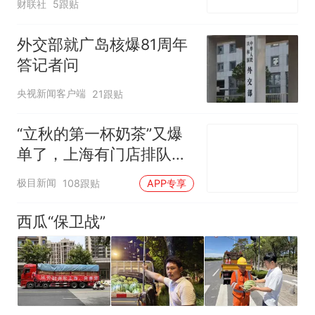
财联社
5跟贴
外交部就广岛核爆81周年
答记者问
央视新闻客户端
21跟贴
“立秋的第一杯奶茶”又爆
单了，上海有门店排队超
500杯，店员：今天奶茶
极目新闻
108跟贴
APP专享
店都很忙，要等2个多小
时
西瓜“保卫战”