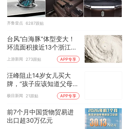
齐鲁壹点
6287跟贴
台风“白海豚”体型变大！
环流面积接近13个浙江那
么大
上游新闻
273跟贴
APP专享
汪峰阻止14岁女儿买大
牌，“孩子应该知道父母的
不易”，称自己买衣服80%
极目新闻
21跟贴
APP专享
都在淘宝
前7个月中国货物贸易进
出口超30万亿元