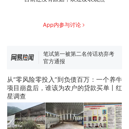
费大厨“全国小炒肉大王”称
号，仅凭视频评出？中国烹饪
协会回应
男子上山采菌偶然发现鸡枞菌
App内参与讨论
窝，原地守1天等它长大：挖了
140多朵
美国渔民钓获鲨鱼徒手将其拽
回大海 目击者直呼震惊 （视频
来源：参考消息）
笔试第一被第二名传话劝弃考
官方通报
那个在床头放菜刀的女孩，
热
因老师一句“跟我回家”改写了
从“零风险零投入”到负债百万：一个养牛
人生
项目崩盘后，谁该为农户的贷款买单丨红
星调查