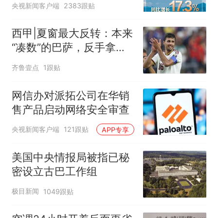
央视新闻客户端
2383跟贴
西甲|夏窗最大反转：本来
“凑数”的巴萨，反手拿下
了罗德里！
齐鲁壹点
1跟贴
网信办对派拓公司在华销
售产品启动网络安全审查
央视新闻客户端
121跟贴
APP专享
美国中央情报局被指已秘
密设立古巴工作组
极目新闻
1049跟贴