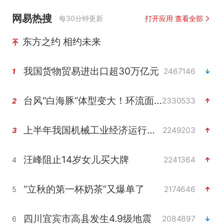
网易热搜
每30分钟更新
打开应用 查看全部
东方之约 相约未来
我国货物贸易进出口超30万亿元
2467146
1
台风“白海豚”体型变大！环流面积接近13个浙江那么大
2330533
2
上半年我国机械工业经济运行稳中有进
2249203
3
汪峰阻止14岁女儿买大牌
2241364
4
“立秋的第一杯奶茶”又爆单了
2174646
5
四川宜宾市高县发生4.9级地震
2084897
6