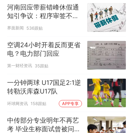
河南回应带薪错峰休假通
知引争议：程序审签不规
范，待修改后予以印发
界面新闻
536跟贴
空调24小时开着反而更省
电？电力部门回应
第一财经资讯
35跟贴
一分钟两球 U17国足2:1逆
转勒沃库森U17队
环球网资讯
158跟贴
APP专享
中传部分专业明年不再艺
考 毕业生称面试曾被问