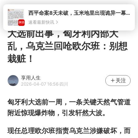
打开
西平命案8天未破，玉米地里出现诡异一幕，我突然想起了欧金中
速看最新快讯
大选前出事，匈牙利内部大
乱，乌克兰回呛欧尔班：别想
栽赃！
享用人生
关注
2026-04-07 16:56
·四川
匈牙利大选前一周，一条关键天然气管道
附近惊现爆炸物，引发轩然大波。
现任总理欧尔班指责乌克兰涉嫌破坏，而