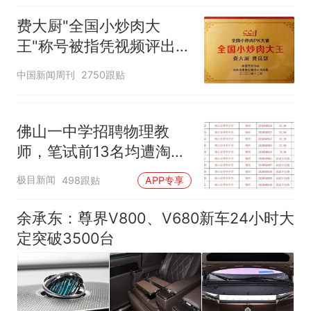
费大厨"全国小炒肉大
王"称号被指凭视频评出
官方回应
中国新闻周刊
2750跟贴
佛山一中学招聘物理教
师，笔试前13名均遭淘
汰？教育局：已叫停招
极目新闻
498跟贴
APP专享
聘，成立调查组全面核查
余承东：尊界V800、V680新车24小时大
定突破3500台