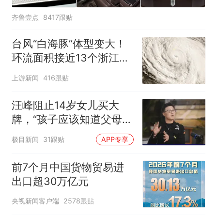
齐鲁壹点
8417跟贴
台风“白海豚”体型变大！
环流面积接近13个浙江那
么大
上游新闻
416跟贴
汪峰阻止14岁女儿买大
牌，“孩子应该知道父母的
不易”，称自己买衣服80%
极目新闻
31跟贴
APP专享
都在淘宝
前7个月中国货物贸易进
出口超30万亿元
央视新闻客户端
2578跟贴