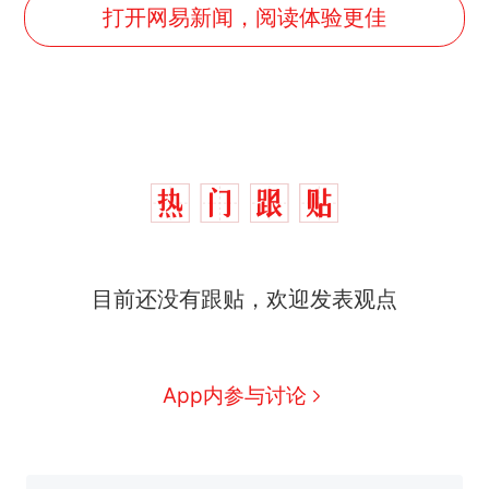
打开网易新闻，阅读体验更佳
目前还没有跟贴，欢迎发表观点
那个在床头放菜刀的女孩，
热
因老师一句“跟我回家”改写了
人生
制裁瓜子饺子，美国怕什
App内参与讨论
新
么？
费大厨“全国小炒肉大王”称
号，仅凭视频评出？中国烹饪