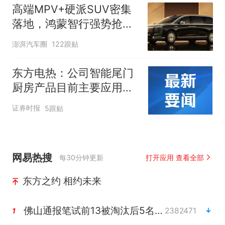
高端MPV+硬派SUV密集
落地，鸿蒙智行强势抢占
自主高端市场制高点
澎湃汽车圈
122跟贴
东方电热：公司智能尾门
厨房产品目前主要应用于
享界G9
证券时报
5跟贴
网易热搜
每30分钟更新
打开应用 查看全部
东方之约 相约未来
佛山通报笔试前13被淘汰后5名进体检
2382471
1