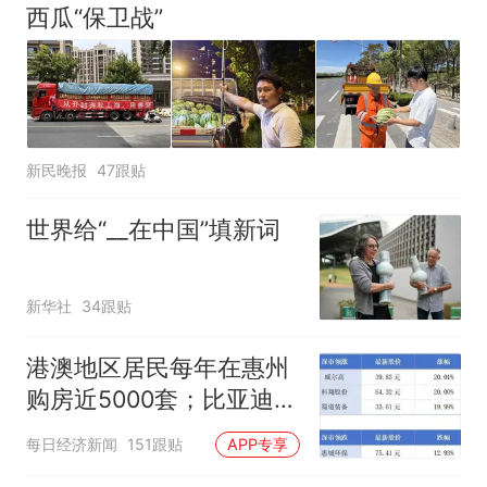
时
西瓜“保卫战”
新民晚报
47跟贴
世界给“__在中国”填新词
新华社
34跟贴
港澳地区居民每年在惠州
购房近5000套；比亚迪销
量跻身全球车企第六丨大
每日经济新闻
151跟贴
APP专享
湾区财经早参