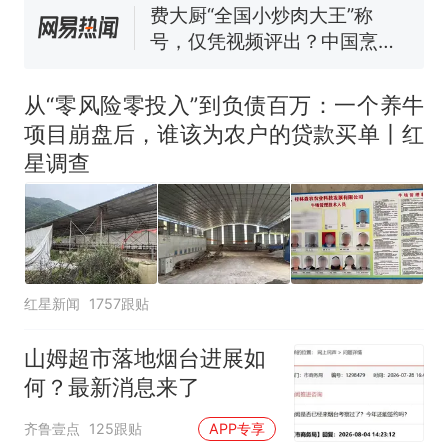
协会回应
男子上山采菌偶然发现鸡枞菌
窝，原地守1天等它长大：挖了
140多朵
美国渔民钓获鲨鱼徒手将其拽
回大海 目击者直呼震惊 （视频
从“零风险零投入”到负债百万：一个养牛
来源：参考消息）
笔试第一被第二名传话劝弃考
项目崩盘后，谁该为农户的贷款买单丨红
官方通报
星调查
那个在床头放菜刀的女孩，
热
因老师一句“跟我回家”改写了
人生
红星新闻
1757跟贴
山姆超市落地烟台进展如
何？最新消息来了
齐鲁壹点
125跟贴
APP专享