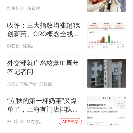
“如何策划晚会” 专家：遏
红星新闻
78跟贴
制“艺考捷径化”
收评：三大指数均涨超1%
创新药、CRO概念全线走
强
财联社
6跟贴
外交部就广岛核爆81周年
答记者问
央视新闻客户端
21跟贴
“立秋的第一杯奶茶”又爆
单了，上海有门店排队超
500杯，店员：今天奶茶
极目新闻
117跟贴
APP专享
店都很忙，要等2个多小