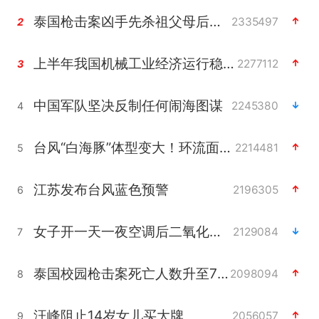
泰国枪击案凶手先杀祖父母后行凶
2335497
2
上半年我国机械工业经济运行稳中有进
2277112
3
中国军队坚决反制任何闹海图谋
2245380
4
台风“白海豚”体型变大！环流面积接近13个浙江那么大
2214481
5
江苏发布台风蓝色预警
2196305
6
女子开一天一夜空调后二氧化碳中毒
2129084
7
泰国校园枪击案死亡人数升至7人
2098094
8
汪峰阻止14岁女儿买大牌
2056057
9