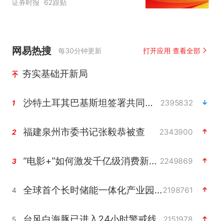
证券时报
62跟贴
网易热搜
每30分钟更新
打开应用 查看全部
夯实基础开新局
沙特土耳其巴基斯坦签署共同防务协议
2395832
1
福建泉州市委书记张毅恭被查
2343900
2
“电影+”如何激发千亿级消费新活力？
2249869
3
全球首个长时储能一体化产业园量产
2198761
4
台风白海豚已进入24小时警戒线
2151978
5