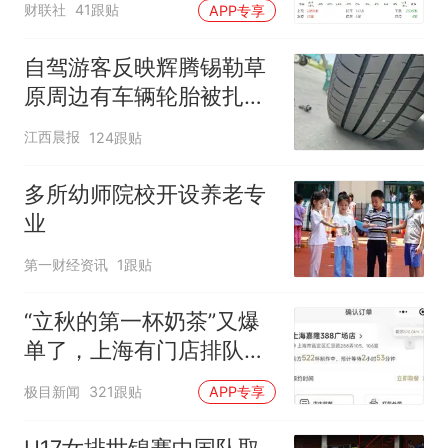
财联社
41跟贴
APP专享
自驾游客反映辉腾锡勒草
原周边有车辆轮胎被扎，
修理店铺换胎价格高达千
江西晨报
124跟贴
元，官方发布情况通报
多所幼师院校开设养老专
业
第一财经资讯
1跟贴
“立秋的第一杯奶茶”又爆
单了，上海有门店排队超
500杯，店员：今天奶茶
极目新闻
321跟贴
APP专享
店都很忙，要等2个多小
时