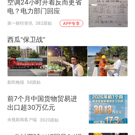
空调24小时开着反而更省
电？电力部门回应
第一财经资讯
382跟贴
APP专享
西瓜“保卫战”
新民晚报
56跟贴
前7个月中国货物贸易进
出口超30万亿元
央视新闻客户端
3920跟贴