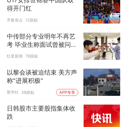
U17女排世锦赛中国队取
得开门红
齐鲁壹点
12跟贴
中传部分专业明年不再艺
考 毕业生称面试曾被问
“如何策划晚会” 专家：遏
红星新闻
78跟贴
制“艺考捷径化”
以黎会谈被迫结束 美方声
称"进展积极"
新华社
38跟贴
APP专享
日韩股市主要股指集体收
跌