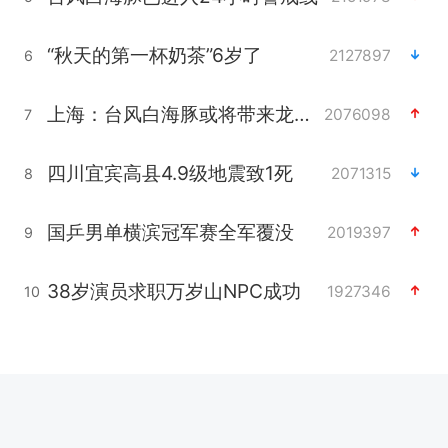
“秋天的第一杯奶茶”6岁了
2127897
6
上海：台风白海豚或将带来龙卷风
2076098
7
四川宜宾高县4.9级地震致1死
2071315
8
国乒男单横滨冠军赛全军覆没
2019397
9
38岁演员求职万岁山NPC成功
1927346
10