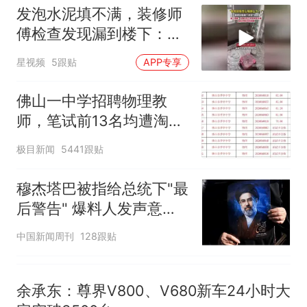
号，仅凭视频评出？中国烹饪
发泡水泥填不满，装修师
协会回应
美国渔民钓获鲨鱼徒手将其拽
傅检查发现漏到楼下：出
回大海 目击者直呼震惊 （视频
风口未延伸到外墙
来源：参考消息）
笔试第一被第二名传话劝弃考
星视频
5跟贴
APP专享
官方通报
佛山一中学招聘物理教师，笔
佛山一中学招聘物理教
试前13名均遭淘汰？教育局：
师，笔试前13名均遭淘
已叫停招聘，成立调查组全面
台风"白海豚"中心附近最大风
汰？教育局：已叫停招
核查
极目新闻
5441跟贴
力已达15级 最新研判
聘，成立调查组全面核查
那个在床头放菜刀的女孩，
热
穆杰塔巴被指给总统下"最
因老师一句“跟我回家”改写了
人生
后警告" 爆料人发声意味
深长
中国新闻周刊
128跟贴
余承东：尊界V800、V680新车24小时大