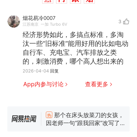
烟花易冷0007
3
江苏南京
一加 Turbo 6V
经济形势如此，多搞点标准，多淘
汰一些“旧标准”能用好用的比如电动
自行车、充电宝、汽车排放之类
的，刺激消费，哪个高人想出来的
2026-04-04
回复
App内参与讨论
查看更多
那个在床头放菜刀的女孩，
热
因老师一句“跟我回家”改写了
人生
费大厨“全国小炒肉大王”称
新