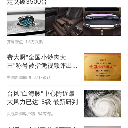
定突破3500台
齐鲁壹点
1.5万跟贴
费大厨"全国小炒肉大
王"称号被指凭视频评出
官方回应
中国新闻周刊
2717跟贴
台风"白海豚"中心附近最
大风力已达15级 最新研判
央视新闻客户端
643跟贴