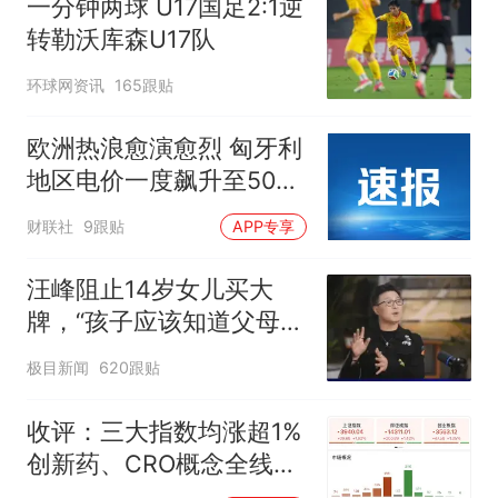
一分钟两球 U17国足2:1逆
转勒沃库森U17队
环球网资讯
165跟贴
欧洲热浪愈演愈烈 匈牙利
地区电价一度飙升至500
欧元/兆瓦时
财联社
9跟贴
APP专享
汪峰阻止14岁女儿买大
牌，“孩子应该知道父母的
不易”，称自己买衣服80%
极目新闻
620跟贴
都在淘宝
收评：三大指数均涨超1%
创新药、CRO概念全线走
强