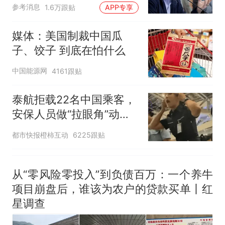
难"
人生
参考消息
1.6万跟贴
APP专享
媒体：美国制裁中国瓜
子、饺子 到底在怕什么
中国能源网
4161跟贴
泰航拒载22名中国乘客，
安保人员做“拉眼角”动
作，泰国机场最新回应：
都市快报橙柿互动
6225跟贴
拒绝登机决定由航司作
出；亲历者：曾承诺免费
改签但没兑现
从“零风险零投入”到负债百万：一个养牛
项目崩盘后，谁该为农户的贷款买单丨红
星调查