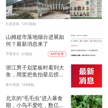
红星新闻
1267跟贴
山姆超市落地烟台进展如
何？最新消息来了
齐鲁壹点
97跟贴
APP专享
浙江男子划桨板时看到大
鱼，用桨把鱼拍晕后捞
起；当事人：鱼重7斤6
鲁中晨报
134跟贴
两，做成红烧辣子鱼块，
味道很好
北京的“毛毛虫”进入暴食
期，小鸟不爱吃，数亿头