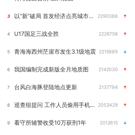
以“新”破局 首发经济点亮城市消费活力
2290388
3
U17国足三战全胜
2226758
4
青海海西州茫崖市发生3.1级地震
2215989
5
我国编制完成新版全月地质图
2142030
6
台风白海豚登陆地点更新
2137794
7
巡查组提问 工作人员偷用手机查答案
2053429
8
看守所辅警收受10万获刑1年
2012615
9