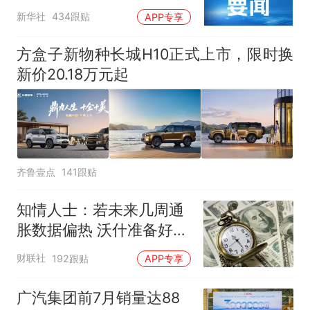
新华社
434跟贴
APP专享
方盒子新物种长城H10正式上市，限时换
新价20.18万元起
齐鲁壹点
141跟贴
知情人士：若未来几周通
胀数据偏热 沃什准备好加
息
财联社
192跟贴
APP专享
广汽集团前7月销量达88