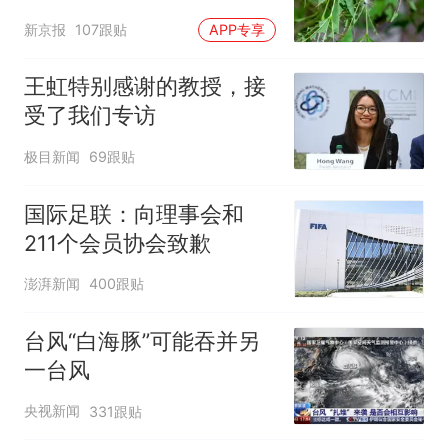
小蜂迎战
新京报
107跟贴
APP专享
王虹特别感谢的教授，接
受了我们专访
极目新闻
69跟贴
国际足联：向理事会和
211个会员协会致歉
澎湃新闻
400跟贴
台风“白海豚”可能吞并另
一台风
央视新闻
331跟贴