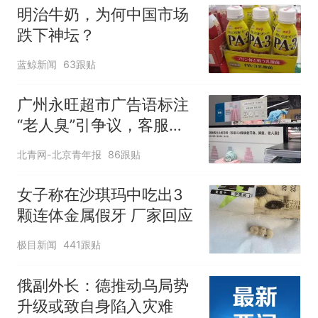
明治牛奶，为何中国市场
跌下神坛？
蓝鲸新闻
63跟贴
广州永旺超市广告语标注
“老人臭”引争议，客服回
应
北青网-北京青年报
86跟贴
女子称在沙琪玛中吃出3
颗连体金属假牙 厂家回应
极目新闻
441跟贴
俄副外长：德推动乌局势
升级或致自身陷入灾难