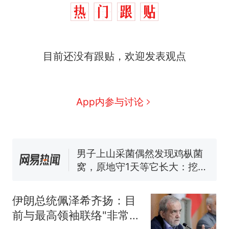
那个在床头放菜刀的女孩，
热
目前还没有跟贴，欢迎发表观点
因老师一句“跟我回家”改写了
人生
制裁瓜子饺子，美国怕什
新
么？
费大厨“全国小炒肉大王”称
App内参与讨论
号，仅凭视频评出？中国烹饪
协会回应
男子上山采菌偶然发现鸡枞菌
窝，原地守1天等它长大：挖了
140多朵
美国渔民钓获鲨鱼徒手将其拽
回大海 目击者直呼震惊 （视频
来源：参考消息）
笔试第一被第二名传话劝弃考
官方通报
伊朗总统佩泽希齐扬：目
那个在床头放菜刀的女孩，
热
前与最高领袖联络"非常困
因老师一句“跟我回家”改写了