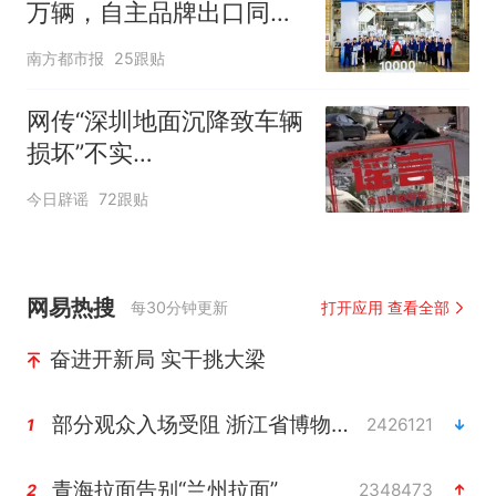
万辆，自主品牌出口同比
增130%
南方都市报
25跟贴
网传“深圳地面沉降致车辆
损坏”不实
（2026·08·06）
今日辟谣
72跟贴
网易热搜
每30分钟更新
打开应用 查看全部
奋进开新局 实干挑大梁
部分观众入场受阻 浙江省博物馆致歉
2426121
1
青海拉面告别“兰州拉面”
2348473
2