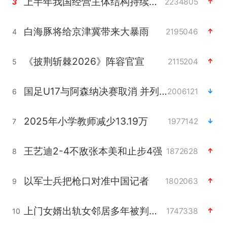
上半年我国经营主体结构持续优化
2234805
3
白海豚将给京津冀带来大暴雨
2195046
4
《披荆斩棘2026》阵容官宣
2115204
5
国足U17与阿森纳决赛取消 并列冠军
2006121
6
2025年小学教师减少13.19万
1977142
7
王艺迪2-4不敌张本美和止步4强
1872628
8
以军士兵把枪口对准中国记者
1802063
9
上门女婿出轨女邻居多年被判重婚罪
1747338
10