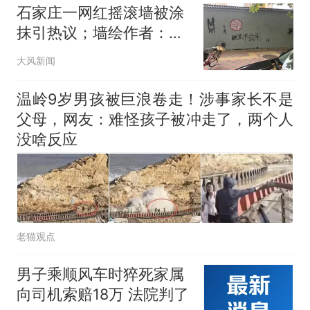
房主一气之下报了警，结
石家庄一网红摇滚墙被涂
果如何？
抹引热议；墙绘作者：会
在其他地方还原；辖区街
大风新闻
办：建设方要做广告宣传
温岭9岁男孩被巨浪卷走！涉事家长不是
父母，网友：难怪孩子被冲走了，两个人
没啥反应
老猫观点
男子乘顺风车时猝死家属
向司机索赔18万 法院判了