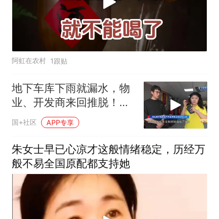
阿虹在农村
1跟贴
地下车库下雨就漏水，物
业、开发商来回推脱！业
主无奈求助：这样的车库
国+社区
APP专享
啥时候能修好？
朱女士早已心凉才这般情绪稳定，历经万
般不易全国原配都支持她