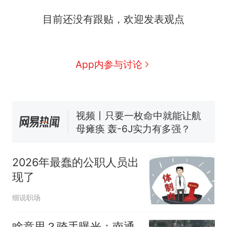
目前还没有跟贴，欢迎发表观点
十多万人报名的考试，成绩
热
全部作废，公平么？
全球唯一没有法定首都的国
新
App内参与讨论
家，刚改国名，总统就邀请中
国大使骑行绕了几乎整个国境
搬家报价570元，搬到楼下交
线一圈，还曾两次到中国寻根
5060元才肯搬上楼！女子傻眼
了……
视频丨只要一枚命中就能让航
母瘫痪 轰-6J实力有多强？
空调24小时开着反而更省电？
电力部门回应
2026年最蠢的公职人员出
佛山一中学招聘物理教师，笔
现了
试前13名均遭淘汰？教育局：
已叫停招聘，成立调查组全面
十多万人报名的考试，成绩
热
细说职场
核查
全部作废，公平么？
啥意思？骑手曝光：南通