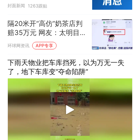
封面新闻
1263跟贴
隔20米开“高仿”奶茶店判
赔35万元 网友：太明目
张胆了
环球网资讯
APP专享
下雨天物业把车库挡死，以为万无一失
了，地下车库变“夺命陷阱”