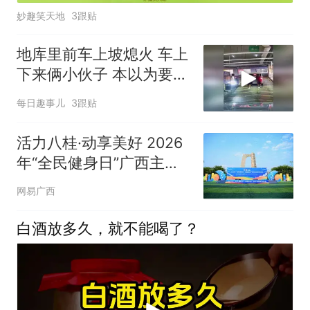
妙趣笑天地
3跟贴
地库里前车上坡熄火 车上
下来俩小伙子 本以为要换
司机，没想到想多了！
每日趣事儿
3跟贴
活力八桂·动享美好 2026
年“全民健身日”广西主会
场系列活动在南宁正式启
网易广西
动
白酒放多久，就不能喝了？