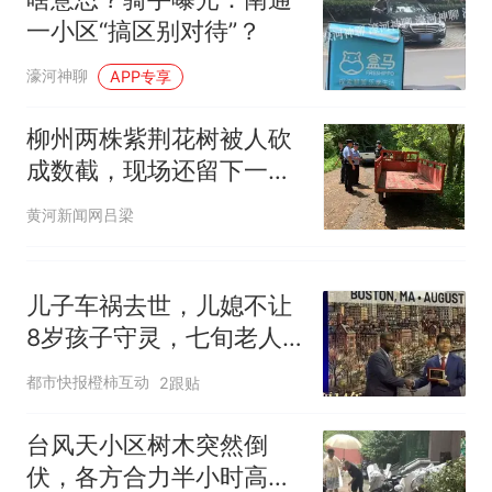
一小区“搞区别对待”？
濠河神聊
APP专享
柳州两株紫荆花树被人砍
成数截，现场还留下一部
手机和一辆三轮车！
黄河新闻网吕梁
儿子车祸去世，儿媳不让
8岁孩子守灵，七旬老人
偷偷做亲子鉴定显示“非亲
都市快报橙柿互动
2跟贴
生”，向母子索赔36.5万
元！法院：影响未成年人
台风天小区树木突然倒
健康成长，不支持
伏，各方合力半小时高效