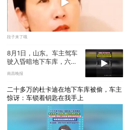
段子来了哦
8月1日，山东。车主驾车
驶入昏暗地下车库，六位
老人乘凉避暑。司机踩着
南昌晚报
刹车低速下行
二十多万的杜卡迪在地下车库被偷，车主
惊讶：车锁着钥匙在我手上