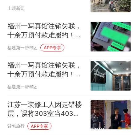
处置
上观新闻
福州一写真馆注销失联，
十余万预付款难履约！店
家：拍照要去苏州
福建第一帮帮团
APP专享
福州一写真馆注销失联，
十余万预付款难履约！店
家：拍照只能去苏州
福建第一帮帮团
江苏一装修工人因走错楼
层，误将303室当403室
拆成毛坯，屋内墙面、吊
背包旅行
APP专享
顶、家具家电尽数拆除，