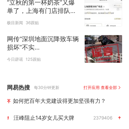
“立秋的第一杯奶茶”又爆
单了，上海有门店排队超
500杯，店员：今天奶茶
极目新闻
36跟贴
店都很忙，要等2个多小
时
网传“深圳地面沉降致车辆
损坏”不实
（2026·08·06）
今日辟谣
125跟贴
网易热搜
每30分钟更新
打开应用 查看全部
如何把百年大党建设得更加坚强有力？
汪峰阻止14岁女儿买大牌
2379406
1