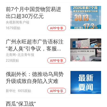
前7个月中国货物贸易进
出口超30万亿元
央视新闻客户端
1679跟贴
APP专享
广州永旺超市广告语标注
“老人臭”引争议，客服回
应
北青网-北京青年报
228跟贴
APP专享
俄副外长：德推动乌局势
升级或致自身陷入灾难
新华社
665跟贴
APP专享
西瓜“保卫战”