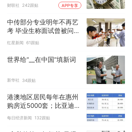
息
财联社
242跟贴
APP专享
中传部分专业明年不再艺
考 毕业生称面试曾被问
“如何策划晚会” 专家：遏
红星新闻
61跟贴
制“艺考捷径化”
世界给“__在中国”填新词
新华社
34跟贴
港澳地区居民每年在惠州
购房近5000套；比亚迪销
量跻身全球车企第六丨大
每日经济新闻
132跟贴
湾区财经早参