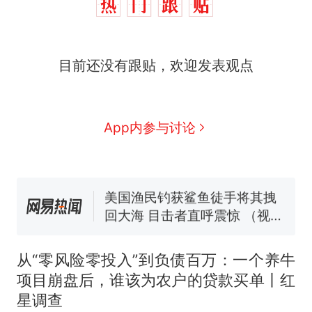
那个在床头放菜刀的女孩，
热
目前还没有跟贴，欢迎发表观点
因老师一句“跟我回家”改写了
人生
制裁瓜子饺子，美国怕什
新
么？
费大厨“全国小炒肉大王”称
App内参与讨论
号，仅凭视频评出？中国烹饪
协会回应
男子上山采菌偶然发现鸡枞菌
窝，原地守1天等它长大：挖了
140多朵
美国渔民钓获鲨鱼徒手将其拽
回大海 目击者直呼震惊 （视频
来源：参考消息）
女子开一天一夜空调后二氧化
碳中毒
从“零风险零投入”到负债百万：一个养牛
那个在床头放菜刀的女孩，
热
项目崩盘后，谁该为农户的贷款买单丨红
因老师一句“跟我回家”改写了
星调查
人生