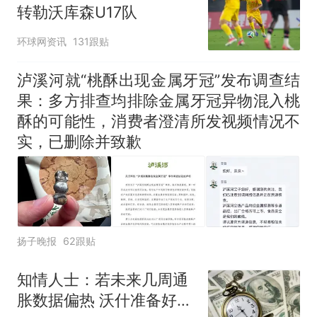
转勒沃库森U17队
环球网资讯
131跟贴
泸溪河就“桃酥出现金属牙冠”发布调查结
果：多方排查均排除金属牙冠异物混入桃
酥的可能性，消费者澄清所发视频情况不
实，已删除并致歉
扬子晚报
62跟贴
知情人士：若未来几周通
胀数据偏热 沃什准备好加