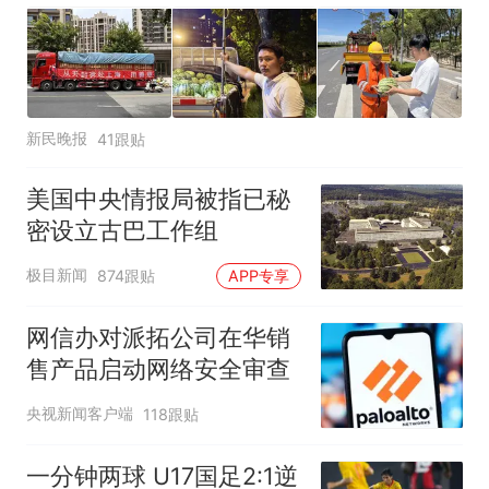
新民晚报
41跟贴
美国中央情报局被指已秘
密设立古巴工作组
极目新闻
874跟贴
APP专享
网信办对派拓公司在华销
售产品启动网络安全审查
央视新闻客户端
118跟贴
一分钟两球 U17国足2:1逆