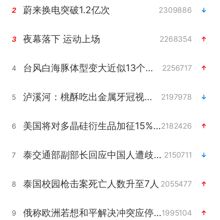
蔚来换电突破1.2亿次
2309886
2
夜幕落下 运动上场
2268354
3
台风白海豚体型变大近似13个浙江面积
2256717
4
泸溪河：桃酥吃出金属牙冠视频不实
2197978
5
美国将对多晶硅衍生品加征15%关税
2182426
6
泰交通部副部长回应中国人遭歧视手势
2150711
7
泰国校园枪击案死亡人数升至7人
2055477
8
俄称欧洲若想和平解决冲突应停止援乌
1995104
9