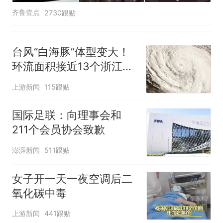
齐鲁壹点
2730跟贴
台风“白海豚”体型变大！
环流面积接近13个浙江那
么大
上游新闻
115跟贴
国际足联：向理事会和
211个会员协会致歉
澎湃新闻
511跟贴
女子开一天一夜空调后二
氧化碳中毒
上游新闻
441跟贴