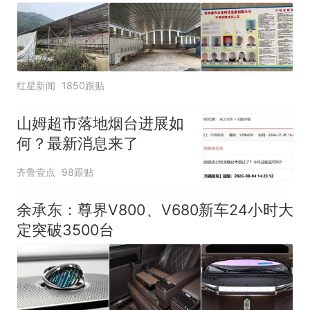
红星新闻
1850跟贴
山姆超市落地烟台进展如
何？最新消息来了
齐鲁壹点
98跟贴
余承东：尊界V800、V680新车24小时大
定突破3500台