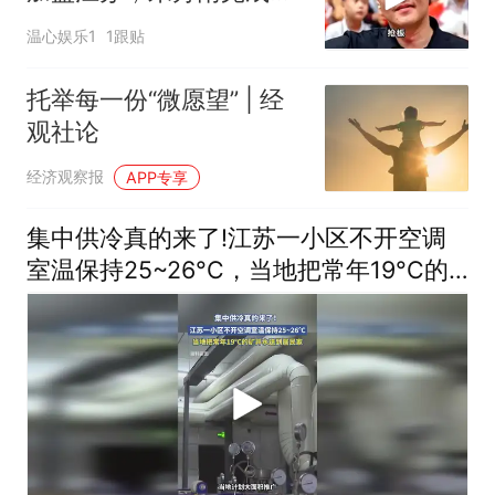
接，徐杰深夜发声
温心娱乐1
1跟贴
托举每一份“微愿望” | 经
观社论
经济观察报
APP专享
集中供冷真的来了!江苏一小区不开空调
室温保持25~26°C，当地把常年19°C的
矿井水送到居民家