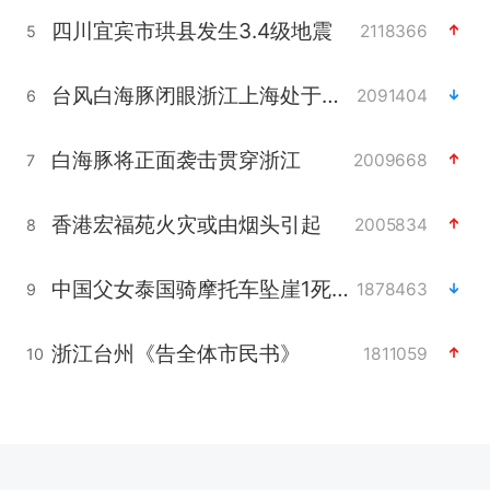
四川宜宾市珙县发生3.4级地震
2118366
5
台风白海豚闭眼浙江上海处于危险半圆
2091404
6
白海豚将正面袭击贯穿浙江
2009668
7
香港宏福苑火灾或由烟头引起
2005834
8
中国父女泰国骑摩托车坠崖1死1伤
1878463
9
浙江台州《告全体市民书》
1811059
10