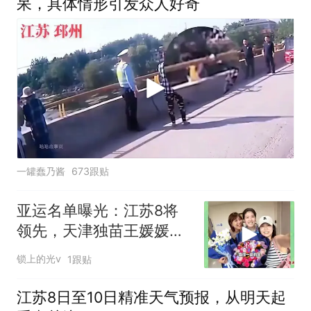
呆，具体情形引发众人好奇
一罐蠢乃酱
673跟贴
亚运名单曝光：江苏8将
领先，天津独苗王媛媛独
当一面
锁上的光v
1跟贴
江苏8日至10日精准天气预报，从明天起