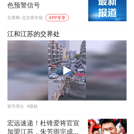
色预警信号
北青网-北京青年报
APP专享
江和江苏的交界处
壹号塔台
4跟贴
宏远速递！杜锋爱将官宣
加盟江苏，朱芳雨完成交