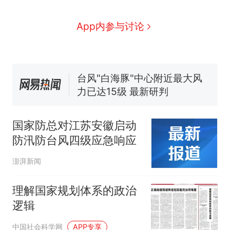
因老师一句“跟我回家”改写了
人生
搬家报价570元，搬到楼下
新
App内参与讨论
交5060元才肯搬上楼！女子傻
眼了……
费大厨“全国小炒肉大王”称
号，仅凭视频评出？中国烹饪
协会回应
台风"白海豚"中心附近最大风
力已达15级 最新研判
佛山一中学招聘物理教师，笔
试前13名均遭淘汰？教育局：
国家防总对江苏安徽启动
已叫停招聘，成立调查组全面
笔试第一被第二名传话劝弃考
防汛防台风四级应急响应
核查
官方通报
那个在床头放菜刀的女孩，
热
澎湃新闻
因老师一句“跟我回家”改写了
人生
理解国家规划体系的政治
逻辑
中国社会科学网
APP专享