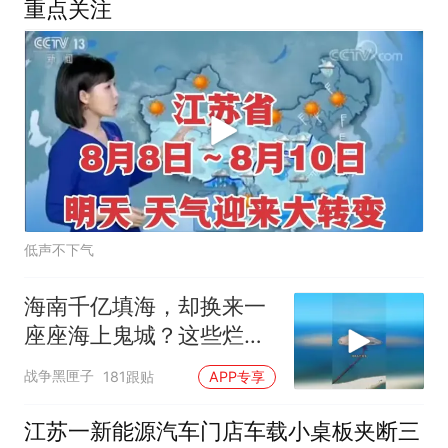
重点关注
低声不下气
海南千亿填海，却换来一
座座海上鬼城？这些烂摊
子未来该何去何从
战争黑匣子
181跟贴
APP专享
江苏一新能源汽车门店车载小桌板夹断三