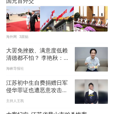
国元首外交
海外网
3跟贴
大罢免挫败、满意度低赖
清德都不怕？ 李艳秋：
“抗中保台”仍是唯一重点
海峡导报社
江苏初中生自费捐赠日军
侵华罪证也遭恶意攻击，
警方已依法传唤一名违法
主持人王凯
嫌疑人