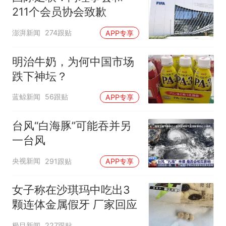
211个会员协会致歉
澎湃新闻
274跟贴
APP专享
明治牛奶，为何中国市场
跌下神坛？
蓝鲸新闻
56跟贴
APP专享
台风“白海豚”可能吞并另
一台风
央视新闻
291跟贴
APP专享
女子称在沙琪玛中吃出3
颗连体金属假牙 厂家回应
极目新闻
227跟贴