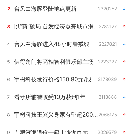
台风白海豚登陆地点更新
2320252
2
以“新”破局 首发经济点亮城市消费活力
2282127
3
台风白海豚进入48小时警戒线
2227821
4
佛得角门将亮相智利俱乐部主场
2223927
5
宇树科技发行价格150.80元/股
2173039
6
看守所辅警收受10万获刑1年
2113888
7
宇树科技王兴兴身家有望超200亿元
2065175
8
五粮液渠道价一箱上涨近百元
2029579
9