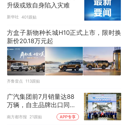
升级或致自身陷入灾难
新华社
401跟贴
方盒子新物种长城H10正式上市，限时换
新价20.18万元起
齐鲁壹点
113跟贴
广汽集团前7月销量达88
万辆，自主品牌出口同比
增130%
南方都市报
21跟贴
APP专享