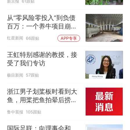
新京报
61跟贴
从“零风险零投入”到负债
百万：一个养牛项目崩盘
后，谁该为农户的贷款买
红星新闻
66跟贴
APP专享
单丨红星调查
王虹特别感谢的教授，接
受了我们专访
极目新闻
57跟贴
浙江男子划桨板时看到大
鱼，用桨把鱼拍晕后捞
起；当事人：鱼重7斤6
鲁中晨报
105跟贴
两，做成红烧辣子鱼块，
味道很好
国际足联：向理事会和