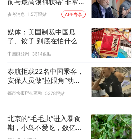
前与最高领袖联络"非常困
官方通报
难"
制裁瓜子饺子，美国怕什
热
参考消息
1.5万跟贴
APP专享
么？
媒体：美国制裁中国瓜
子、饺子 到底在怕什么
中国能源网
3614跟贴
泰航拒载22名中国乘客，
安保人员做“拉眼角”动
作，泰国机场最新回应：
都市快报橙柿互动
5378跟贴
拒绝登机决定由航司作
出；亲历者：曾承诺免费
改签但没兑现
北京的“毛毛虫”进入暴食
期，小鸟不爱吃，数亿头
小蜂迎战