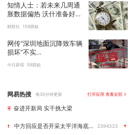
知情人士：若未来几周通
胀数据偏热 沃什准备好加
息
财联社
159跟贴
网传“深圳地面沉降致车辆
损坏”不实
（2026·08·06）
今日辟谣
59跟贴
网易热搜
每30分钟更新
打开应用 查看全部
奋进开新局 实干挑大梁
中方回应是否开采太平洋海底稀土资源
2394333
1