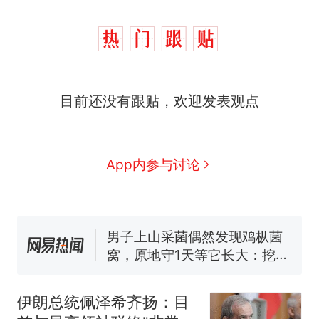
目前还没有跟贴，欢迎发表观点
制裁瓜子饺子，美国怕什
热
么？
那个在床头放菜刀的女孩，
新
App内参与讨论
因老师一句“跟我回家”改写了
人生
费大厨“全国小炒肉大王”称
号，仅凭视频评出？中国烹饪
协会回应
男子上山采菌偶然发现鸡枞菌
窝，原地守1天等它长大：挖了
140多朵
美国渔民钓获鲨鱼徒手将其拽
回大海 目击者直呼震惊 （视频
伊朗总统佩泽希齐扬：目
来源：参考消息）
笔试第一被第二名传话劝弃考