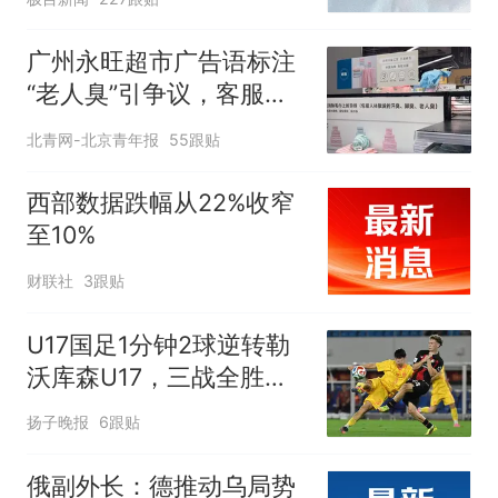
广州永旺超市广告语标注
“老人臭”引争议，客服回
应
北青网-北京青年报
55跟贴
西部数据跌幅从22%收窄
至10%
财联社
3跟贴
U17国足1分钟2球逆转勒
沃库森U17，三战全胜！
赵松源替补登场传射建功
扬子晚报
6跟贴
俄副外长：德推动乌局势