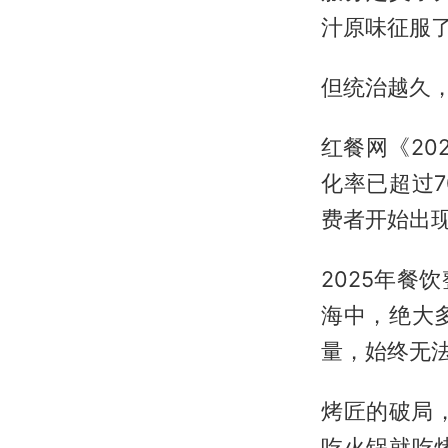
汁原味征服
但统治越久
红餐网《2
化率已超过
费者开始出
2025年餐
海中，绝大
量，始终无
烤匠的破局
吃火锅就吃