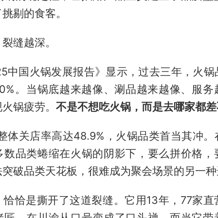
了挑剔的食客。
，裂缝越深。
025中国火锅发展报告》显示，过去三年，火锅
70%。当锅底越来越像、涮品越来越像、服务
现火锅疲劳。
不是不想吃火锅，而是去哪家都差
饮整体关店率高达48.9%，火锅品类首当其冲
多数品类蜷缩在火锅的阴影下，要么拼价格，
法突破品类天花板，很难成为聚会场景的另一种
，恰恰是撕开了这道裂缝。它用13年，77家直
烤匠，在川渝从口号变成了口头禅。而当它带