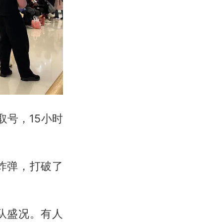
取号，15小时
炸弹，打破了
队盛况。有人