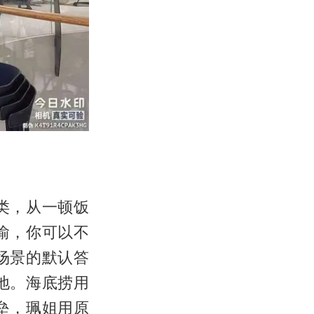
类，从一顿饭
渝，你可以不
场景的默认答
地。海底捞用
垒，珮姐用原