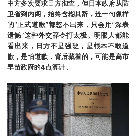
中方多次要求日方彻查，但日本政府从防
卫省到内阁，始终含糊其辞，连一句像样
的“正式道歉”都憋不出来，只会用“深表
遗憾”这种外交辞令打太极。明眼人都能
看出来，日方不是强硬，是根本不敢道
歉，是怕道歉，背后藏着的，可能是
高市
早苗
政府的4点算计。