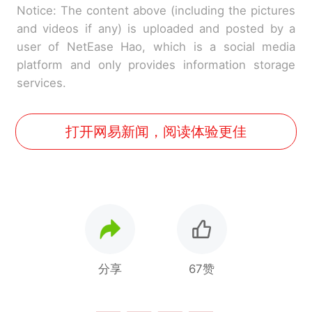
Notice: The content above (including the pictures
and videos if any) is uploaded and posted by a
user of NetEase Hao, which is a social media
platform and only provides information storage
services.
打开网易新闻，阅读体验更佳
分享
67赞