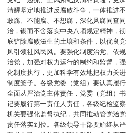
清醒坚定地推进反腐败斗争，一体推进不
敢腐、不能腐、不想腐，深化风腐同查同
治，锲而不舍落实中央八项规定精神，彻
底铲除腐败滋生的土壤和条件，以优良党
风引领社风民风。要强化制度治党、依规
治党，加强对权力运行的制约和监督，强
化制度执行，更加科学有效地把权力关进
制度笼子。各级党委（党组）要认真履行
全面从严治党主体责任，党委（党组）书
记要履行第一责任人责任，各级纪检监察
机关要强化监督执纪，共同推动管党治党
责任落实到位。各级领导干部要始终从严