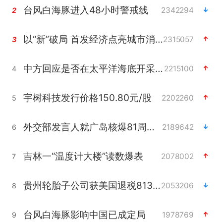
台风白海豚进入48小时警戒线
2342294
2
以“新”破局 首发经济点亮城市消费活力
2315057
3
中方回应是否在太平洋海底开采稀土
2215100
4
宇树科技发行价格150.80元/股
2202260
5
外交部发言人就广岛核爆81周年等答记者问
2189642
6
吉林一“温度计大楼”读数爆表
2078002
7
贵州轮胎子公司获美国退税8136万
2053206
8
台风白海豚影响中国已成定局
1978769
9