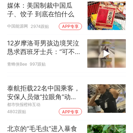
媒体：美国制裁中国瓜
子、饺子 到底在怕什么
中国能源网
2974跟贴
APP专享
12岁摩洛哥男孩边境哭泣
恳求西班牙士兵：“可不可
以不要把我遣返回国”
青蜂侠Bee
997跟贴
泰航拒载22名中国乘客，
安保人员做“拉眼角”动
作，泰国机场最新回应：
都市快报橙柿互动
4802跟贴
APP专享
拒绝登机决定由航司作
出；亲历者：曾承诺免费
北京的“毛毛虫”进入暴食
改签但没兑现