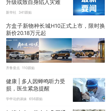
升级或致自身陷入灾难
新华社
341跟贴
方盒子新物种长城H10正式上市，限时换
新价20.18万元起
齐鲁壹点
110跟贴
健康 | 多人因蝉鸣听力受
损，医生紧急提醒
学申论的谈妹
656跟贴