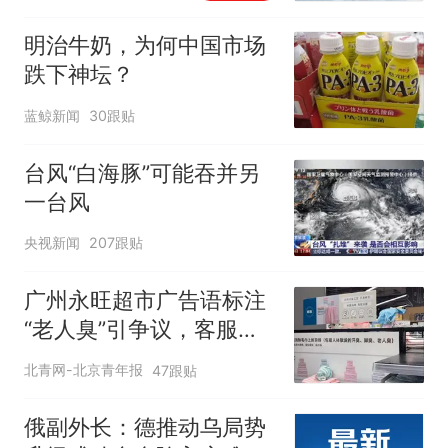
明治牛奶，为何中国市场
跌下神坛？
蓝鲸新闻
30跟贴
台风“白海豚”可能吞并另
一台风
央视新闻
207跟贴
广州永旺超市广告语标注
“老人臭”引争议，客服回
应
北青网-北京青年报
47跟贴
俄副外长：德推动乌局势