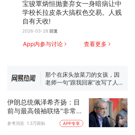
宝骏覃炳恒抛妻弃女一身暗病让中
制裁瓜子饺子，美国怕什
热
学校长拉皮条大搞权色交易。人贱
么？
自有天收!
费大厨“全国小炒肉大王”称
新
2026-03-28
回复
号，仅凭视频评出？中国烹饪
协会回应
男子上山采菌偶然发现鸡枞菌
App内参与讨论
查看更多
窝，原地守1天等它长大：挖了
140多朵
美国渔民钓获鲨鱼徒手将其拽
回大海 目击者直呼震惊 （视频
来源：参考消息）
那个在床头放菜刀的女孩，因
老师一句“跟我回家”改写了人
生
笔试第一被第二名传话劝弃考
官方通报
伊朗总统佩泽希齐扬：目
制裁瓜子饺子，美国怕什
热
前与最高领袖联络"非常困
么？
难"
参考消息
1.3万跟贴
APP专享