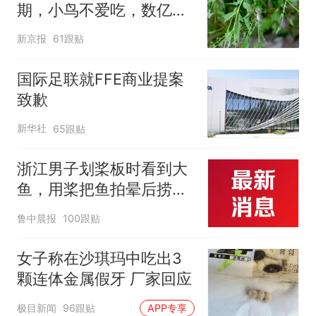
期，小鸟不爱吃，数亿头
小蜂迎战
新京报
61跟贴
国际足联就FFE商业提案
致歉
新华社
65跟贴
浙江男子划桨板时看到大
鱼，用桨把鱼拍晕后捞
起；当事人：鱼重7斤6
鲁中晨报
100跟贴
两，做成红烧辣子鱼块，
味道很好
女子称在沙琪玛中吃出3
颗连体金属假牙 厂家回应
极目新闻
96跟贴
APP专享