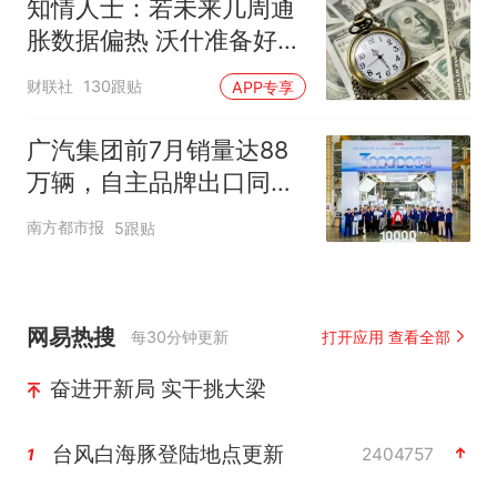
知情人士：若未来几周通
胀数据偏热 沃什准备好加
息
财联社
130跟贴
APP专享
广汽集团前7月销量达88
万辆，自主品牌出口同比
增130%
南方都市报
5跟贴
网易热搜
每30分钟更新
打开应用 查看全部
奋进开新局 实干挑大梁
台风白海豚登陆地点更新
2404757
1