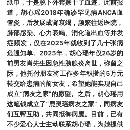
纸巾，于是脱下外套擦干了血迹。此前报
道，胡心瑶2018年确诊罕见病ANCA血
管炎，后发展成肾衰竭，频繁往返医院，
肺部感染、心力衰竭、消化道出血等并发
症频发，仅在2025年就收到了几十张病
危通知单。2025年，胡心瑶年仅26岁的
前男友肖先生因急性胰腺炎离世，弥留之
际，他托付朋友将工作多年积攒的5万元
转交给患病的前女友，希望她能实现自己
成立“病友之家”的愿望。之后，胡心瑶用
这笔钱成立了“鹿灵瑶病友之家”，同病友
们互帮互助，共同抵御病魔。目前，已有
不少爱心人士主动联系胡心瑶，为她提供