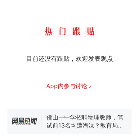
十多万人报名的考试，成绩
热
全部作废，公平么？
全球唯一没有法定首都的国
新
目前还没有跟贴，欢迎发表观点
家，刚改国名，总统就邀请中
国大使骑行绕了几乎整个国境
搬家报价570元，搬到楼下交
线一圈，还曾两次到中国寻根
5060元才肯搬上楼！女子傻眼
了……
视频丨只要一枚命中就能让航
App内参与讨论
母瘫痪 轰-6J实力有多强？
空调24小时开着反而更省电？
电力部门回应
佛山一中学招聘物理教师，笔
试前13名均遭淘汰？教育局：
已叫停招聘，成立调查组全面
十多万人报名的考试，成绩
热