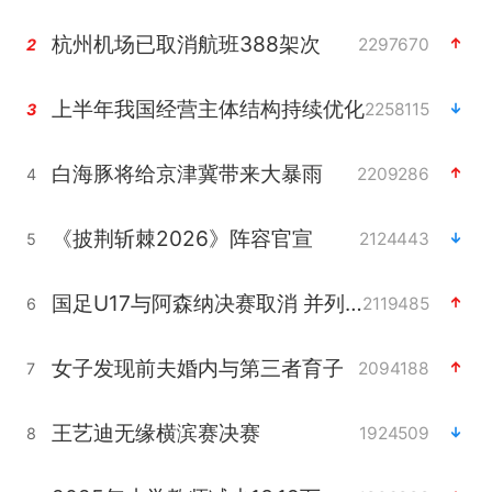
杭州机场已取消航班388架次
2297670
2
上半年我国经营主体结构持续优化
2258115
3
白海豚将给京津冀带来大暴雨
2209286
4
《披荆斩棘2026》阵容官宣
2124443
5
国足U17与阿森纳决赛取消 并列冠军
2119485
6
女子发现前夫婚内与第三者育子
2094188
7
王艺迪无缘横滨赛决赛
1924509
8