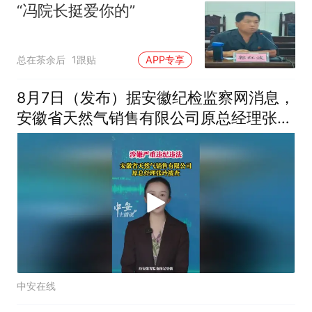
“冯院长挺爱你的”
总在茶余后
1跟贴
APP专享
8月7日（发布）据安徽纪检监察网消息，
安徽省天然气销售有限公司原总经理张玲
接受纪律审查和监察调查。（编辑：王
君）投稿邮箱：3882124142
中安在线