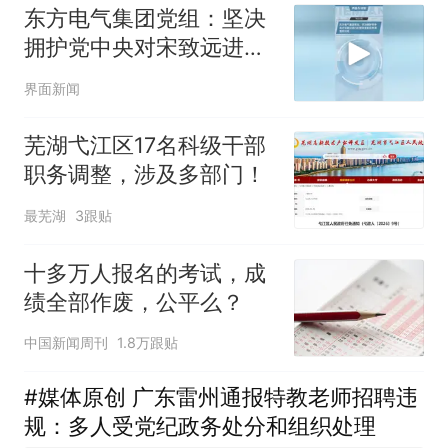
东方电气集团党组：坚决
拥护党中央对宋致远进行
纪律审查和监察调查的决
界面新闻
定
芜湖弋江区17名科级干部
职务调整，涉及多部门！
最芜湖
3跟贴
十多万人报名的考试，成
绩全部作废，公平么？
中国新闻周刊
1.8万跟贴
#媒体原创 广东雷州通报特教老师招聘违
规：多人受党纪政务处分和组织处理