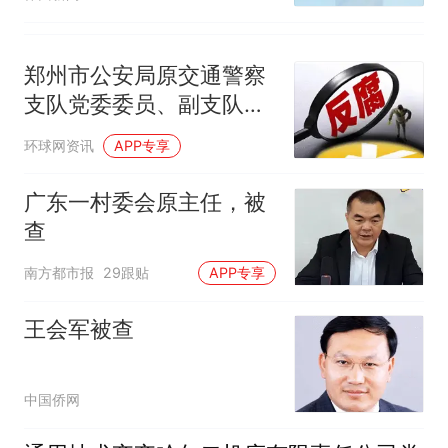
郑州市公安局原交通警察
支队党委委员、副支队长
马义晖接受纪律审查和监
环球网资讯
APP专享
察调查
广东一村委会原主任，被
查
南方都市报
29跟贴
APP专享
王会军被查
中国侨网