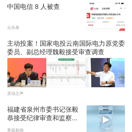
核查
全部作废，公平么？
中国电信 8 人被查
云头条
主动投案！国家电投云南国际电力原党委
委员、副总经理魏毅接受审查调查
灵动之声
福建省泉州市委书记张毅
恭接受纪律审查和监察调
查
界面新闻