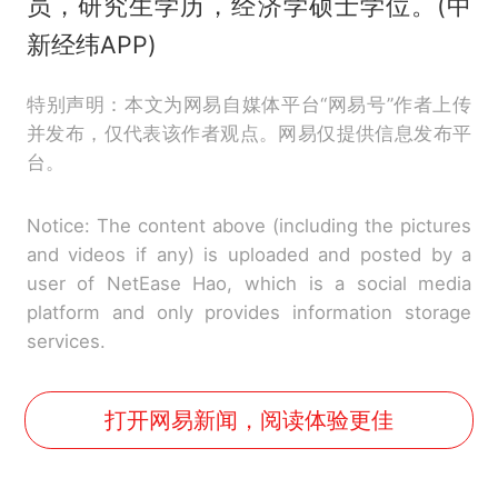
员，研究生学历，经济学硕士学位。(中
新经纬APP)
特别声明：本文为网易自媒体平台“网易号”作者上传
并发布，仅代表该作者观点。网易仅提供信息发布平
台。
Notice: The content above (including the pictures
and videos if any) is uploaded and posted by a
user of NetEase Hao, which is a social media
platform and only provides information storage
services.
打开网易新闻，阅读体验更佳