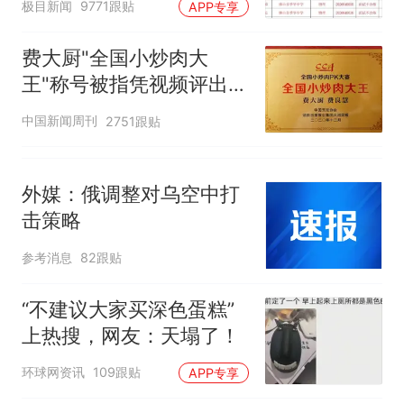
极目新闻
9771跟贴
APP专享
聘，成立调查组全面核查
费大厨"全国小炒肉大
王"称号被指凭视频评出
官方回应
中国新闻周刊
2751跟贴
外媒：俄调整对乌空中打
击策略
参考消息
82跟贴
“不建议大家买深色蛋糕”
上热搜，网友：天塌了！
环球网资讯
109跟贴
APP专享