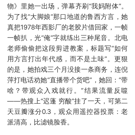
物》里她一出场，弹幕齐刷“我妈附体”。
为了找“大脚娘”那口地道的鲁西方言，她
真把1978年西影厂的老胶片借回家，一帧
一帧扒，光“俺”字就练出三种尾音。北电
老师偷偷把这段剪进教案，标题写“如何
用方言打出年代感，而不是土味”。更狠
的是，她拍戏三个月没接一条商务，连倪
萍打电话劝她“直播带个货吧”，她回：“带
啥？带观众入戏就行。”结果流量反噬
——热搜上“迟蓬 穷酸”挂了一天，可第二
天豆瓣涨分0.3，观众用遥控器投票：老
派清高，比滤镜脸香。