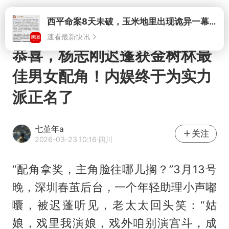
打开
西平命案8天未破，玉米地里出现诡异一幕，我突然想起了欧金中
速看最新快讯
恭喜，杨志刚迟蓬获金树林最
佳男女配角！内娱终于为实力
派正名了
七堇年a
关注
2026-03-23 10:16
·四川
“配角拿奖，主角脸往哪儿搁？”3月13号
晚，深圳春茧后台，一个年轻助理小声嘟
囔，被迟蓬听见，老太太回头笑：“姑
娘，戏里我演娘，戏外咱别演宫斗，成