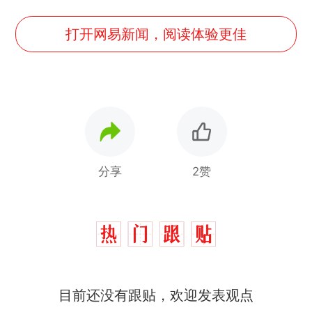
打开网易新闻，阅读体验更佳
分享
2赞
那个在床头放菜刀的女孩，
热
因老师一句“跟我回家”改写了
人生
费大厨“全国小炒肉大王”称
新
号，仅凭视频评出？中国烹饪
协会回应
搬家报价570元，搬到楼下交
目前还没有跟贴，欢迎发表观点
5060元才肯搬上楼！女子傻眼