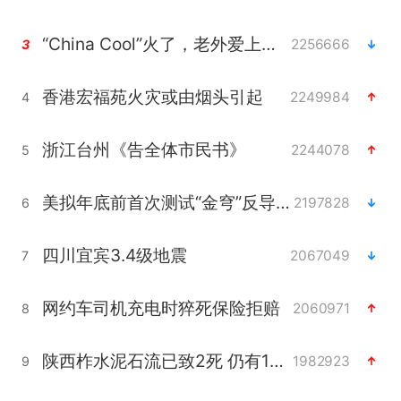
“China Cool”火了，老外爱上中国避暑游
2256666
3
香港宏福苑火灾或由烟头引起
2249984
4
浙江台州《告全体市民书》
2244078
5
美拟年底前首次测试“金穹”反导系统
2197828
6
四川宜宾3.4级地震
2067049
7
网约车司机充电时猝死保险拒赔
2060971
8
陕西柞水泥石流已致2死 仍有1人失联
1982923
9