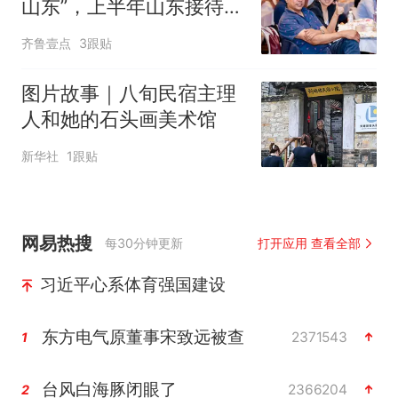
山东”，上半年山东接待入
境游客增长44.2%
齐鲁壹点
3跟贴
图片故事｜八旬民宿主理
人和她的石头画美术馆
新华社
1跟贴
网易热搜
每30分钟更新
打开应用 查看全部
习近平心系体育强国建设
东方电气原董事宋致远被查
2371543
1
台风白海豚闭眼了
2366204
2