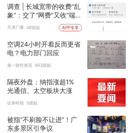
调查 | 长城宽带的收费“乱
象”：交了“网费”又收“端口
费”，退费没着落，使用期
天津广播
48跟贴
APP专享
可延长到2037年
空调24小时开着反而更省
电？电力部门回应
第一财经资讯
963跟贴
隔夜外盘：纳指涨超1%
光通信、太空板块大涨
证券时报
5跟贴
被指“不刷脸不让进”！广
东多景区引争议