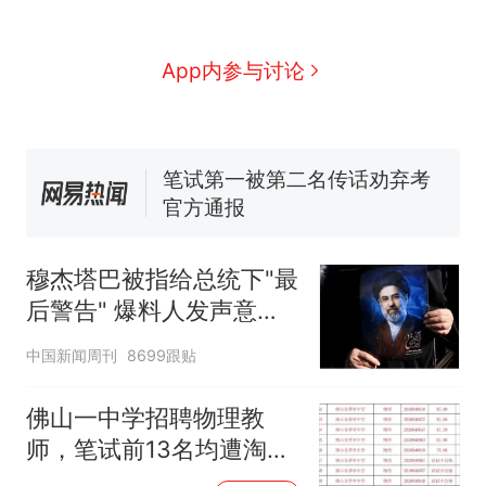
了……
台风"白海豚"中心附近最大风
力已达15级 最新研判
佛山一中学招聘物理教师，笔
App内参与讨论
试前13名均遭淘汰？教育局：
已叫停招聘，成立调查组全面
笔试第一被第二名传话劝弃考
核查
官方通报
那个在床头放菜刀的女孩，
热
因老师一句“跟我回家”改写了
人生
穆杰塔巴被指给总统下"最
后警告" 爆料人发声意味
深长
中国新闻周刊
8699跟贴
佛山一中学招聘物理教
师，笔试前13名均遭淘
汰？教育局：已叫停招