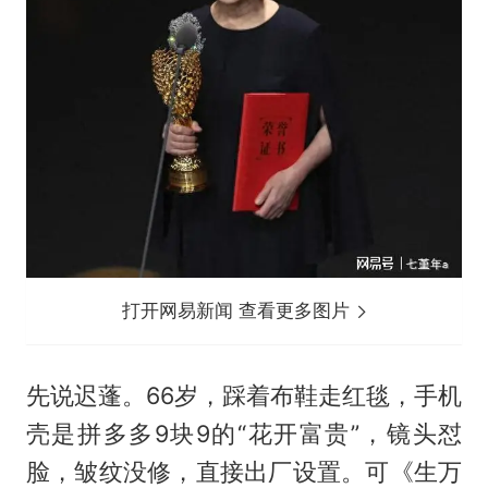
打开网易新闻 查看更多图片
先说迟蓬。66岁，踩着布鞋走红毯，手机
壳是拼多多9块9的“花开富贵”，镜头怼
脸，皱纹没修，直接出厂设置。可《生万