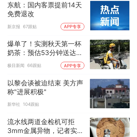
东航：国内客票提前14天
免费退改
新京报
67跟贴
APP专享
爆单了！实测秋天第一杯
奶茶：预估53分钟送达，
实际耗时92分钟
极目新闻
66跟贴
APP专享
以黎会谈被迫结束 美方声
称"进展积极"
新华社
104跟贴
流水线两道金检机可拒
3mm金属异物，记者实探