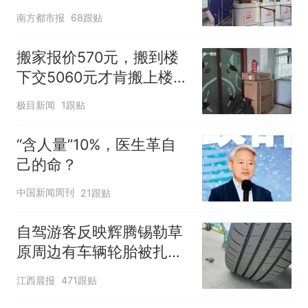
南方都市报
68跟贴
搬家报价570元，搬到楼
下交5060元才肯搬上楼！
女子傻眼了
极目新闻
1跟贴
“含人量”10%，医生革自
己的命？
中国新闻周刊
21跟贴
自驾游客反映辉腾锡勒草
原周边有车辆轮胎被扎，
修理店铺换胎价格高达千
江西晨报
471跟贴
元，官方发布情况通报