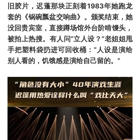
旧胶片，迟蓬那块正刻着1983年她跑龙
套的《锅碗瓢盆交响曲》。颁奖结束，她
没回贵宾室，直接蹲场馆外台阶啃馒头，
被拍上热搜。有人问“立人设？”老姐姐甩
手把塑料袋扔进可回收桶：“人设是演给
别人看的，饥饿感是演给自己留的。”