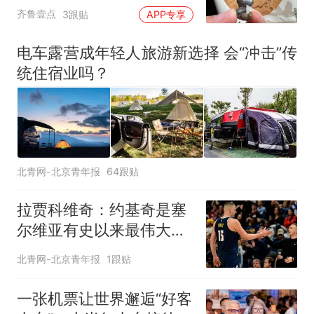
泸溪河车间！公司回应为
齐鲁壹点
3跟贴
APP专享
何选择谅解
电车露营成年轻人旅游新选择 会“冲击”传
统住宿业吗？
北青网-北京青年报
64跟贴
拉贾科维奇：约基奇是塞
尔维亚有史以来最伟大的
球员
北青网-北京青年报
1跟贴
一张机票让世界邂逅“好客