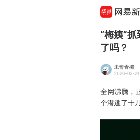
“梅姨”
了吗？
未曾青梅
2026-03-21
全网沸腾，正
个潜逃了十几