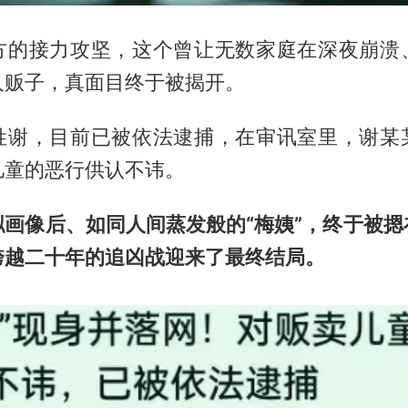
方的接力攻坚，这个曾让无数家庭在深夜崩溃
人贩子，真面目终于被揭开。
姓谢，目前已被依法逮捕，在审讯室里，谢某
儿童的恶行供认不讳。
拟画像后、如同人间蒸发般的“梅姨”，终于被摁
跨越二十年的追凶战迎来了最终结局。