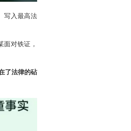
、写入最高法
某面对铁证，
在了法律的砧