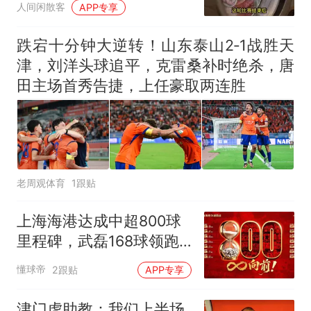
人间闲散客
APP专享
跌宕十分钟大逆转！山东泰山2‑1战胜天
津，刘洋头球追平，克雷桑补时绝杀，唐
田主场首秀告捷，上任豪取两连胜
老周观体育
1跟贴
上海海港达成中超800球
里程碑，武磊168球领跑
队史
懂球帝
2跟贴
APP专享
津门虎助教：我们上半场