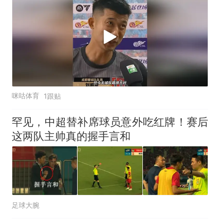
咪咕体育
1跟贴
罕见，中超替补席球员意外吃红牌！赛后
这两队主帅真的握手言和
足球大腕