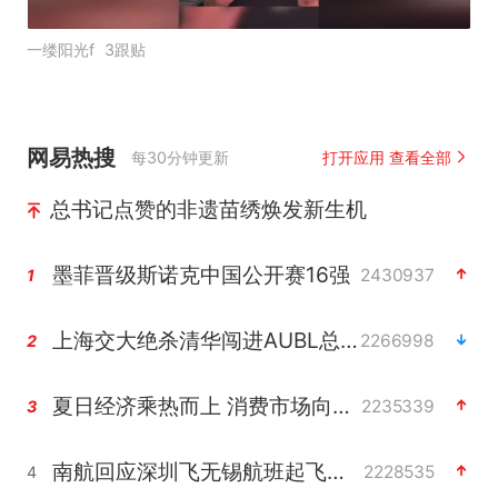
一缕阳光f
3跟贴
网易热搜
每30分钟更新
打开应用 查看全部
总书记点赞的非遗苗绣焕发新生机
墨菲晋级斯诺克中国公开赛16强
2430937
1
上海交大绝杀清华闯进AUBL总决赛
2266998
2
夏日经济乘热而上 消费市场向新而行
2235339
3
南航回应深圳飞无锡航班起飞时遭雷击
2228535
4