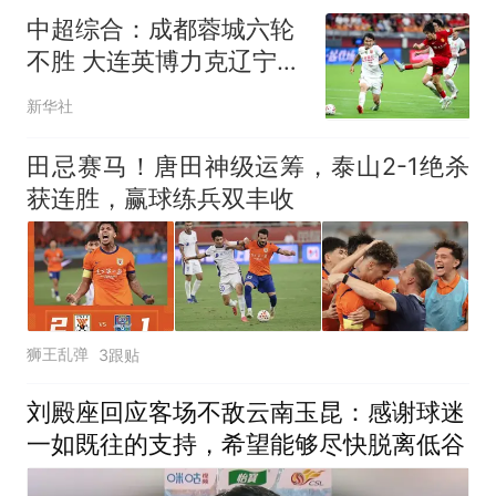
中超综合：成都蓉城六轮
不胜 大连英博力克辽宁铁
人
新华社
田忌赛马！唐田神级运筹，泰山2-1绝杀
获连胜，赢球练兵双丰收
狮王乱弹
3跟贴
刘殿座回应客场不敌云南玉昆：感谢球迷
一如既往的支持，希望能够尽快脱离低谷