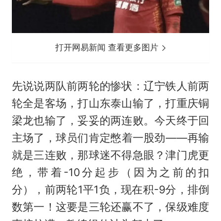
打开网易新闻 查看更多图片
先说说两队前两轮的惨状：辽宁铁人前两
轮全是客场，打山东泰山输了，打重庆铜
梁龙也输了，妥妥的两连败。今天终于回
主场了，球员们肯定憋着一股劲——再输
就是三连败，那球迷不得急眼？津门虎更
绝，带着-10分起步（因为之前的扣
分），前两轮1平1负，现在积-9分，排倒
数第一！这要是三轮还赢不了，保级难度