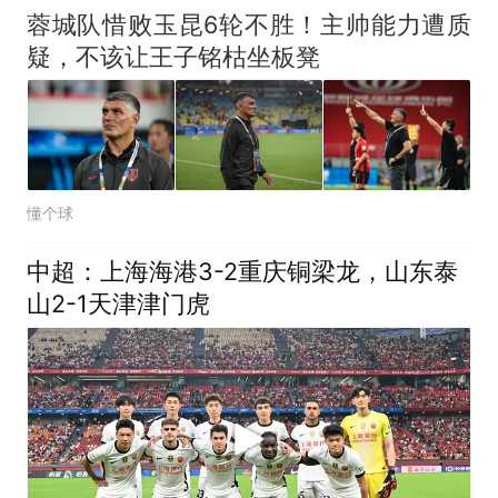
蓉城队惜败玉昆6轮不胜！主帅能力遭质
疑，不该让王子铭枯坐板凳
懂个球
中超：上海海港3-2重庆铜梁龙，山东泰
山2-1天津津门虎