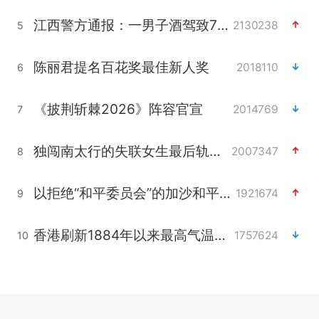
江西警方通报：一男子酒驾致7人受伤
2130238
5
陈丽君提名百花奖最佳新人奖
2018110
6
《披荆斩棘2026》阵容官宣
2014769
7
独闯南太行的失联女生最后轨迹已确认
2007347
8
以拒绝“和平委员会”的加沙和平计划
1921674
9
香港刷新1884年以来最高气温纪录
1757624
10