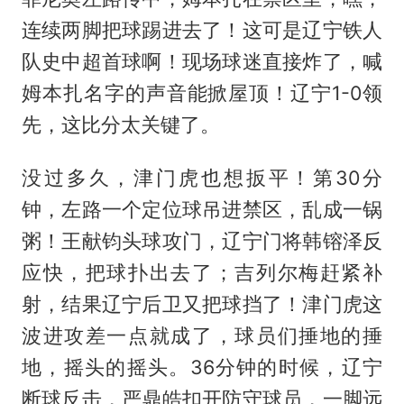
连续两脚把球踢进去了！这可是辽宁铁人
队史中超首球啊！现场球迷直接炸了，喊
姆本扎名字的声音能掀屋顶！辽宁1-0领
先，这比分太关键了。
没过多久，津门虎也想扳平！第30分
钟，左路一个定位球吊进禁区，乱成一锅
粥！王献钧头球攻门，辽宁门将韩镕泽反
应快，把球扑出去了；吉列尔梅赶紧补
射，结果辽宁后卫又把球挡了！津门虎这
波进攻差一点就成了，球员们捶地的捶
地，摇头的摇头。36分钟的时候，辽宁
断球反击，严鼎皓扣开防守球员，一脚远