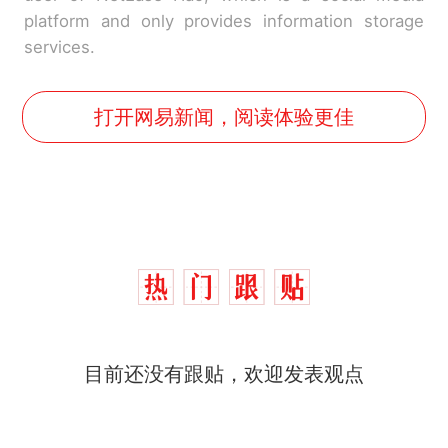
platform and only provides information storage
services.
打开网易新闻，阅读体验更佳
十多万人报名的考试，成绩
热
全部作废，公平么？
全球唯一没有法定首都的国
新
目前还没有跟贴，欢迎发表观点
家，刚改国名，总统就邀请中
国大使骑行绕了几乎整个国境
5万的小车卖不动，40万以上
线一圈，还曾两次到中国寻根
的抢着买