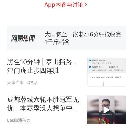
视频丨只要一枚命中就能让航
App内参与讨论
母瘫痪 轰-6J实力有多强？
空调24小时开着反而更省电？
电力部门回应
大雨将至一家老小6分钟抢收完
1千斤稻谷
十多万人报名的考试，成绩
热
全部作废，公平么？
黑色10分钟 | 泰山挡路，
津门虎止步四连胜
天津广播
2跟贴
成都蓉城六轮不胜冠军无
忧，本赛季没人想争中超
亚军？
Leslie潘伟力