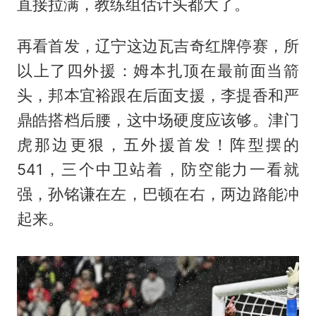
直接拉满，教练组估计头都大了。
再看首发，辽宁这边瓦吉奇红牌停赛，所
以上了四外援：姆本扎顶在最前面当箭
头，邦本宜裕跟在后面支援，李提香和严
鼎皓搭档后腰，这中场硬度应该够。津门
虎那边更狠，五外援首发！阵型摆的
541，三个中卫站着，防空能力一看就
强，孙铭谦在左，巴顿在右，两边路能冲
起来。