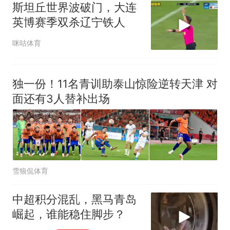
斯坦丘世界波破门，大连
英博赛季双杀辽宁铁人
咪咕体育
独一份！11名青训助泰山惊险逆转天津 对
面还有3人替补出场
雪狼侃体育
中超积分混乱，黑马青岛
崛起，谁能稳住脚步？