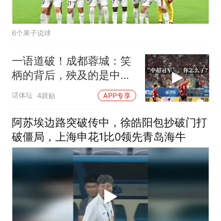
6个果子说球
一语道破！成都蓉城：笑
柄的背后，殃及的是中超
尴尬现状！
话体坛
4跟贴
APP专享
阿苏埃边路突破传中，徐皓阳包抄破门打
破僵局，上海申花1比0领先青岛海牛