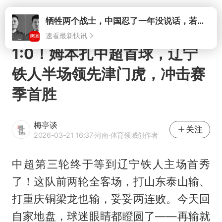
打开
牺牲两个战士，中国忍了一年没说话，若菲律宾死了人，他会开战吗
速看最新快讯
1:0！姆本扎中超首球，辽宁
铁人半场领先津门虎，冲击赛
季首胜
梅亭谈
关注
2026-03-21 16:37
·河南
·体育领域创作者
中超第三轮终于等到辽宁铁人主场首秀
了！这队前两轮全客场，打山东泰山输、
打重庆铜梁龙也输，妥妥两连败。今天回
自家地盘，球迷眼睛都瞪圆了——再输就