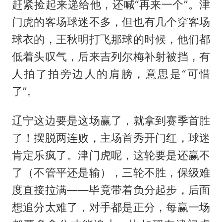
赶紧捡起来递给他，还喊“再来一个”。津
门虎的客场球迷不多，但也有几个穿客场
球衣的，王秋明打飞那球的时候，他们都
低着头叹气，后来吉列尔梅补射被挡，有
人拍了拍旁边人的肩膀，意思是“可惜
了”。
辽宁这边要是这场赢了，就拿到赛季首胜
了！摆脱两连败，主场首秀开门红，球迷
肯定乐疯了。津门虎呢，这轮要是还赢不
了（不管平还是输），三轮不胜，保级难
度直接拉满——毕竟带着负分起步，后面
想追分太难了，对手都是正分，每赢一场