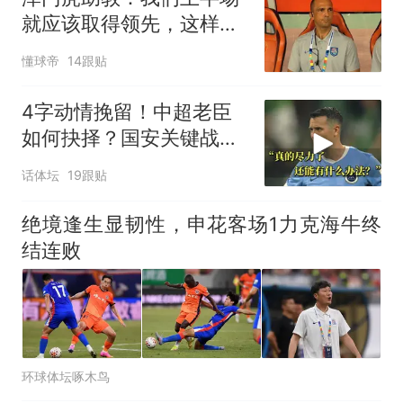
就应该取得领先，这样的
结果非常遗憾
懂球帝
14跟贴
4字动情挽留！中超老臣
如何抉择？国安关键战：
37岁功臣再度封神
话体坛
19跟贴
绝境逢生显韧性，申花客场1力克海牛终
结连败
环球体坛啄木鸟