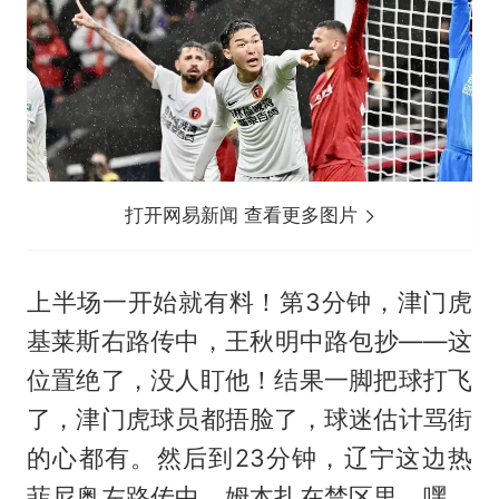
打开网易新闻 查看更多图片
上半场一开始就有料！第3分钟，津门虎
基莱斯右路传中，王秋明中路包抄——这
位置绝了，没人盯他！结果一脚把球打飞
了，津门虎球员都捂脸了，球迷估计骂街
的心都有。然后到23分钟，辽宁这边热
菲尼奥左路传中，姆本扎在禁区里，嘿，