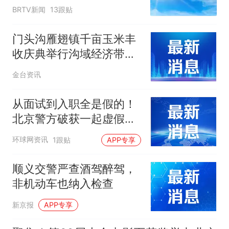
——
BRTV新闻
13跟贴
门头沟雁翅镇千亩玉米丰
收庆典举行沟域经济带动
深山农业发展
金台资讯
从面试到入职全是假的！
北京警方破获一起虚假招
工诈骗案
环球网资讯
1跟贴
APP专享
顺义交警严查酒驾醉驾，
非机动车也纳入检查
新京报
APP专享