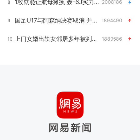
1枚就能让航母瘫痪 轰-6J实力有多强
2008186
8
国足U17与阿森纳决赛取消 并列冠军
1894490
9
上门女婿出轨女邻居多年被判重婚罪
1889586
10