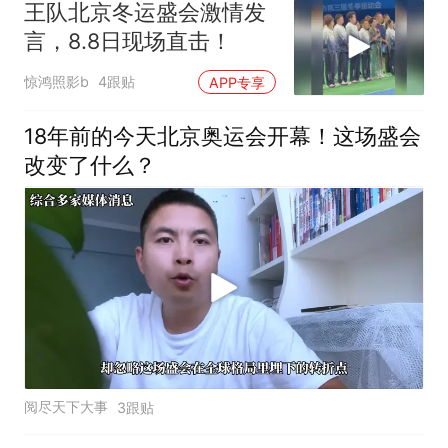
王队北京冬运盛会激情发
言，8.8日现场直击！
惊鸿照影b
4跟贴
APP专享
18年前的今天北京奥运会开幕！这场盛会
改变了什么？
阅尽天下大事
3跟贴