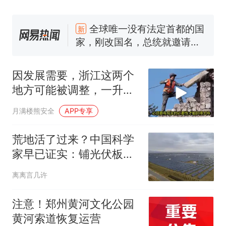
全球唯一没有法定首都的国
新
家，刚改国名，总统就邀请中
国大使骑行绕了几乎整个国境
搬家报价570元，搬到楼下交
线一圈，还曾两次到中国寻根
5060元才肯搬上楼！女子傻眼
了……
视频丨只要一枚命中就能让航
母瘫痪 轰-6J实力有多强？
因发展需要，浙江这两个
空调24小时开着反而更省电？
地方可能被调整，一升一
电力部门回应
降二融合
月满楼熊安全
APP专享
佛山一中学招聘物理教师，笔
试前13名均遭淘汰？教育局：
荒地活了过来？中国科学
已叫停招聘，成立调查组全面
十多万人报名的考试，成绩
热
家早已证实：铺光伏板，
核查
全部作废，公平么？
竟然沙漠长出了草
离离言几许
注意！郑州黄河文化公园
黄河索道恢复运营