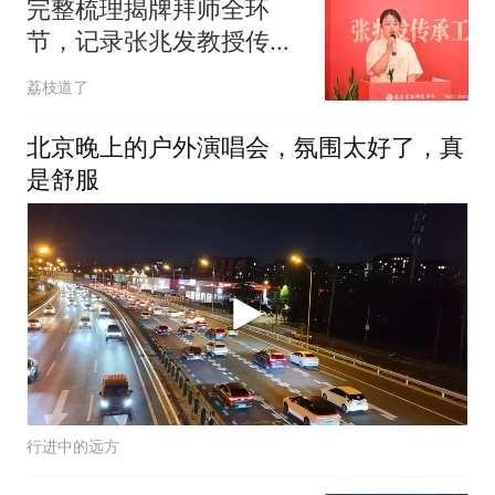
完整梳理揭牌拜师全环
节，记录张兆发教授传承
盛典落地大望路
荔枝道了
北京晚上的户外演唱会，氛围太好了，真
是舒服
行进中的远方