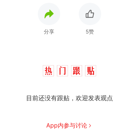
分享
5赞
目前还没有跟贴，欢迎发表观点
App内参与讨论
十多万人报名的考试，成绩
热
全部作废，公平么？