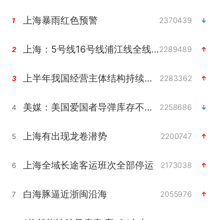
上海暴雨红色预警
2370439
1
上海：5号线16号线浦江线全线停运
2289489
2
上半年我国经营主体结构持续优化
2283362
3
美媒：美国爱国者导弹库存不足1700枚
2258686
4
上海有出现龙卷潜势
2200747
5
上海全域长途客运班次全部停运
2173038
6
白海豚逼近浙闽沿海
2055976
7