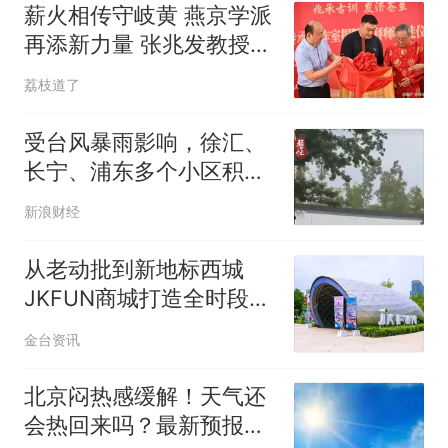
薪火相传守岐黄 燕京学派
再添新力量 张兆发教授传
承工作室正式落户大望路
荔枝道了
受台风暴雨影响，徐汇、
长宁、浦东多个小区积
水！相关各方排水抢险
新浪财经
从老动批到新地标西城
JKFUN商城打造全时段惠
民新空间
金台资讯
北京闷热感缓解！天气还
会热回来吗？最新预报