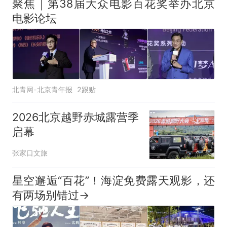
聚焦｜第38届大众电影百花奖举办北京
电影论坛
北青网-北京青年报
2跟贴
2026北京越野赤城露营季
启幕
张家口文旅
星空邂逅“百花”！海淀免费露天观影，还
有两场别错过→