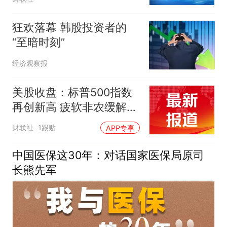
狂欢落幕 韩股投资者的
“至暗时刻”
经济观察报
美股收盘：标普500指数
再创新高 疲软非农缓解加
息担忧
财联社
1跟贴
APP专享
中国医保这30年：对话国家医保局原司
长熊先军