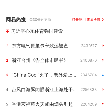
网易热搜
每30分钟更新
打开应用 查看全部
习近平心系体育强国建设
东方电气原董事宋致远被查
2432577
1
浙江台州《告全体市民书》
2400870
2
“China Cool”火了，老外爱上中国避暑游
2346704
3
台风白海豚闭眼浙江上海处于危险半圆
2256838
4
香港宏福苑火灾或由烟头引起
2204209
5