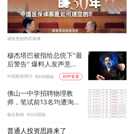
咸鱼堡的医药海滩
穆杰塔巴被指给总统下"最
后警告" 爆料人发声意味
深长
中国新闻周刊
8039跟贴
APP专享
佛山一中学招聘物理教
师，笔试前13名均遭淘
汰？教育局：已叫停招
极目新闻
9543跟贴
聘，成立调查组全面核查
普通人投资思路来了