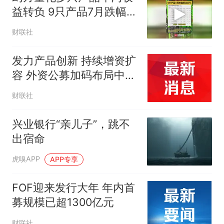
益转负 9只产品7月跌幅超
过20%
财联社
发力产品创新 持续增资扩
容 外资公募加码布局中国
资产
财联社
兴业银行“亲儿子”，跳不
出宿命
虎嗅APP
APP专享
FOF迎来发行大年 年内首
募规模已超1300亿元
财联社