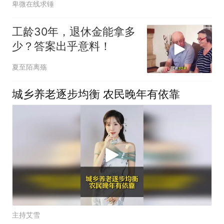
卑微在线求锤
工龄30年，退休金能拿多
少？答案出乎意料！
夏至陌离殇
城乡养老逐步均衡 农民晚年有依靠
主持艾雪