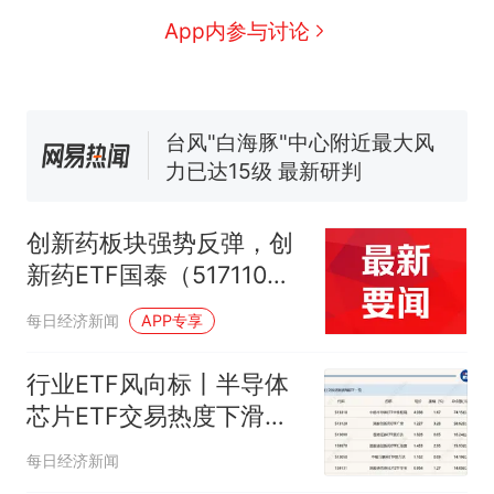
因老师一句“跟我回家”改写了
App内参与讨论
人生
费大厨“全国小炒肉大王”称
新
号，仅凭视频评出？中国烹饪
协会回应
台风"白海豚"中心附近最大风
力已达15级 最新研判
佛山一中学招聘物理教师，笔
试前13名均遭淘汰？教育局：
已叫停招聘，成立调查组全面
笔试第一被第二名传话劝弃考
创新药板块强势反弹，创
核查
官方通报
新药ETF国泰（517110）
享界G9车型预售价公布：
盘中大涨超5.7%
43.98万起
每日经济新闻
APP专享
那个在床头放菜刀的女孩，
热
因老师一句“跟我回家”改写了
行业ETF风向标丨半导体
人生
芯片ETF交易热度下滑，
两只科创创新药ETF半日
每日经济新闻
涨幅近5%