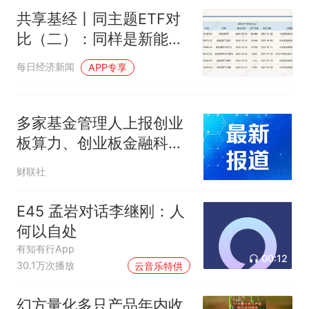
共享基经丨同主题ETF对
比（二）：同样是新能源
ETF，背后跟踪的指数有
每日经济新闻
APP专享
什么不同？
多家基金管理人上报创业
板算力、创业板金融科技
ETF
财联社
E45 孟岩对话李继刚：人
何以自处
有知有行App
00:12
30.1万次播放
云音乐特供
幻方量化多只产品年内收