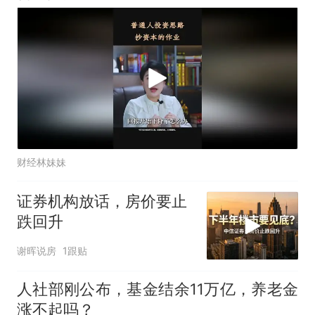
财经林妹妹
证券机构放话，房价要止
跌回升
谢晖说房
1跟贴
人社部刚公布，基金结余11万亿，养老金
涨不起吗？