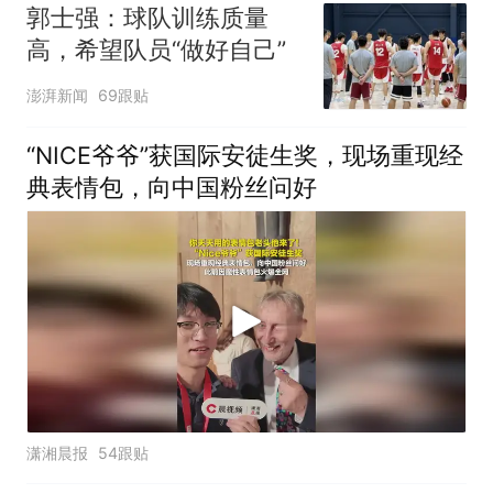
郭士强：球队训练质量
高，希望队员“做好自己”
澎湃新闻
69跟贴
“NICE爷爷”获国际安徒生奖，现场重现经
典表情包，向中国粉丝问好
潇湘晨报
54跟贴