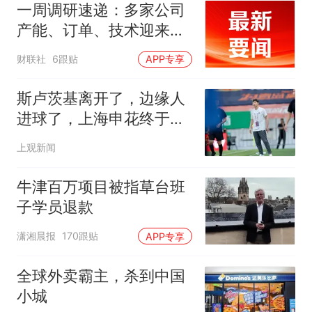
一周调研速递：多家公司
产能、订单、技术迎来突
破，涉及PCB、MLCC、
财联社
6跟贴
APP专享
算力、CPO等行业
斯卢茨基离开了，边缘人
进球了，上海申花终于止
住中超三连败颓势
上观新闻
牛津百万项目被指草台班
子学员退款
潇湘晨报
170跟贴
APP专享
全球外卖霸主，杀到中国
小城