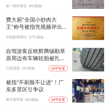
第一财经资讯
963跟贴
费大厨"全国小炒肉大
王"称号被指凭视频评出
官方回应
中国新闻周刊
2751跟贴
自驾游客反映辉腾锡勒草
原周边有车辆轮胎被扎，
修理店铺换胎价格高达千
江西晨报
581跟贴
APP专享
元，官方发布情况通报
被指“不刷脸不让进”！广
东多景区引争议
南方都市报
691跟贴
APP专享