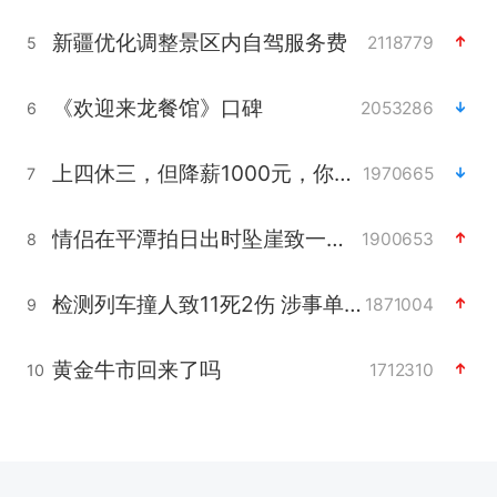
新疆优化调整景区内自驾服务费
2118779
5
《欢迎来龙餐馆》口碑
2053286
6
上四休三，但降薪1000元，你接受吗？
1970665
7
情侣在平潭拍日出时坠崖致一死一伤
1900653
8
检测列车撞人致11死2伤 涉事单位被罚
1871004
9
黄金牛市回来了吗
1712310
10