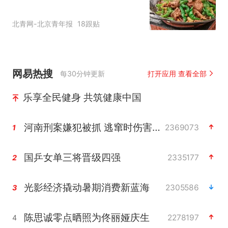
北青网-北京青年报
18跟贴
网易热搜
每30分钟更新
打开应用 查看全部
乐享全民健身 共筑健康中国
河南刑案嫌犯被抓 逃窜时伤害多人
2369073
1
国乒女单三将晋级四强
2335177
2
光影经济撬动暑期消费新蓝海
2305586
3
陈思诚零点晒照为佟丽娅庆生
2278197
4