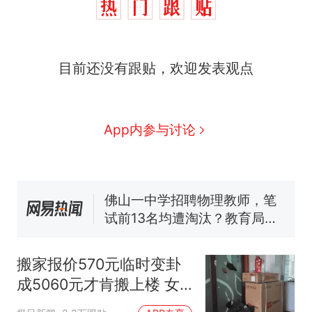
那个在床头放菜刀的女孩，
热
因老师一句“跟我回家”改写了
人生
搬家报价570元，搬到楼下
新
目前还没有跟贴，欢迎发表观点
交5060元才肯搬上楼！女子傻
眼了……
十多万人报名的考试，成绩全
部作废，公平么？
空调24小时开着反而更省电？
App内参与讨论
电力部门回应
佛山一中学招聘物理教师，笔
试前13名均遭淘汰？教育局：
已叫停招聘，成立调查组全面
“不建议大家买深色蛋糕”上热
核查
搜，网友：天塌了！
那个在床头放菜刀的女孩，
热
因老师一句“跟我回家”改写了
搬家报价570元临时变卦
人生
成5060元才肯搬上楼 女
子傻眼