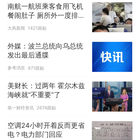
南航一航班乘客食用飞机
餐闹肚子 厕所外一度排长
队
大风新闻
1421跟贴
外媒：波兰总统向乌总统
发出最后通牒
参考消息
971跟贴
美财长：过两年 霍尔木兹
海峡就“不重要”了
第一财经资讯
2674跟贴
空调24小时开着反而更省
电？电力部门回应