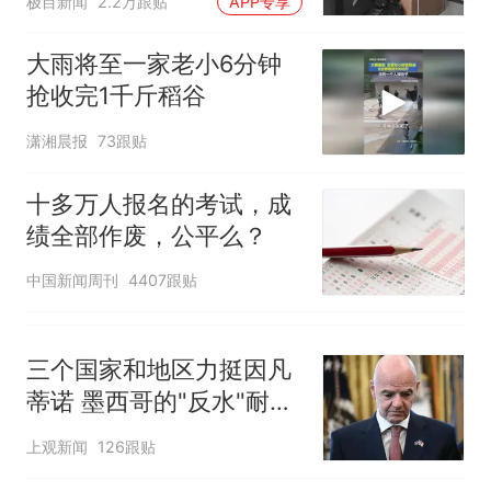
极目新闻
2.2万跟贴
APP专享
大雨将至一家老小6分钟
抢收完1千斤稻谷
潇湘晨报
73跟贴
十多万人报名的考试，成
绩全部作废，公平么？
中国新闻周刊
4407跟贴
三个国家和地区力挺因凡
蒂诺 墨西哥的"反水"耐人
寻味
上观新闻
126跟贴